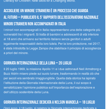
Literacy for Children: New Skills for a Changing World.
Accogliere un minore straniero è un processo che guarda
al futuro – Pubblicato il 5° rapporto dell’Osservatorio Nazionale
Minori Stranieri Non Accompagnati in Italia
I minori non accompagnati in Italia rappresentano una delle categorie più
vulnerabili tra i migranti. Si tratta di bambini e adolescenti di età inferiore
ai 18 anni che arrivano sul territorio italiano senza genitori o adulti
legalmente responsabili della loro tutela. Per la loro protezione, nel 2017,
è stata introdotta la Legge Zampa che stabilisce il principio di accoglienza
a priori del minore.
Giornata Internazionale della Luna – 20 luglio
Il 20 luglio 1969, la missione Apollo 11 e i due astronauti Neil Armstrong e
Buzz Aldrin misero piede sul suolo lunare, trasformando in realtà ciò che
per secoli era sembrato irraggiungibile. Quella data storica ha ispirato
l’istituzione della Giornata internazionale della Luna, il cui scopo è
sensibilizzare l’opinione pubblica sull’importanza dell’esplorazione e
dell’utilizzo sostenibile della Luna.
Giornata internazionale dedicata a Nelson Mandela – 18 luglio
Ogni anno, il 18 luglio, si celebra la Giornata internazionale dedicata a