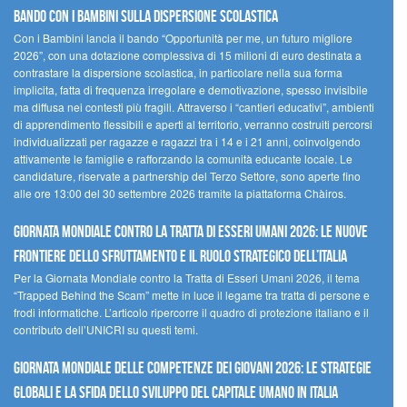
Bando Con i Bambini sulla dispersione scolastica
Con i Bambini lancia il bando “Opportunità per me, un futuro migliore
2026”, con una dotazione complessiva di 15 milioni di euro destinata a
contrastare la dispersione scolastica, in particolare nella sua forma
implicita, fatta di frequenza irregolare e demotivazione, spesso invisibile
ma diffusa nei contesti più fragili. Attraverso i “cantieri educativi”, ambienti
di apprendimento flessibili e aperti al territorio, verranno costruiti percorsi
individualizzati per ragazze e ragazzi tra i 14 e i 21 anni, coinvolgendo
attivamente le famiglie e rafforzando la comunità educante locale. Le
candidature, riservate a partnership del Terzo Settore, sono aperte fino
alle ore 13:00 del 30 settembre 2026 tramite la piattaforma Chàiros.
GIORNATA MONDIALE CONTRO LA TRATTA DI ESSERI UMANI 2026: LE NUOVE
FRONTIERE DELLO SFRUTTAMENTO E IL RUOLO STRATEGICO DELL’ITALIA
Per la Giornata Mondiale contro la Tratta di Esseri Umani 2026, il tema
“Trapped Behind the Scam” mette in luce il legame tra tratta di persone e
frodi informatiche. L’articolo ripercorre il quadro di protezione italiano e il
contributo dell’UNICRI su questi temi.
GIORNATA MONDIALE DELLE COMPETENZE DEI GIOVANI 2026: LE STRATEGIE
GLOBALI E LA SFIDA DELLO SVILUPPO DEL CAPITALE UMANO IN ITALIA