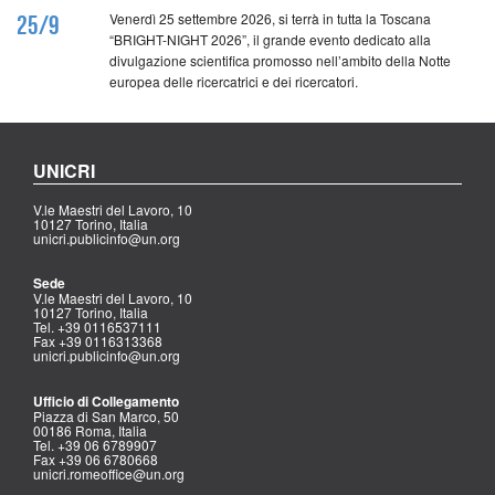
Venerdì 25 settembre 2026, si terrà in tutta la Toscana
25/9
“BRIGHT-NIGHT 2026”, il grande evento dedicato alla
divulgazione scientifica promosso nell’ambito della Notte
europea delle ricercatrici e dei ricercatori.
UNICRI
V.le Maestri del Lavoro, 10
10127 Torino, Italia
unicri.publicinfo@un.org
Sede
V.le Maestri del Lavoro, 10
10127 Torino, Italia
Tel. +39 0116537111
Fax +39 0116313368
unicri.publicinfo@un.org
Ufficio di Collegamento
Piazza di San Marco, 50
00186 Roma, Italia
Tel. +39 06 6789907
Fax +39 06 6780668
unicri.romeoffice@un.org