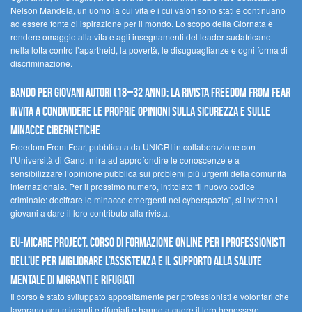
Nelson Mandela, un uomo la cui vita e i cui valori sono stati e continuano
ad essere fonte di ispirazione per il mondo. Lo scopo della Giornata è
rendere omaggio alla vita e agli insegnamenti del leader sudafricano
nella lotta contro l’apartheid, la povertà, le disuguaglianze e ogni forma di
discriminazione.
Bando per giovani autori (18–32 anni): la Rivista Freedom From Fear
invita a condividere le proprie opinioni sulla sicurezza e sulle
minacce cibernetiche
Freedom From Fear, pubblicata da UNICRI in collaborazione con
l’Università di Gand, mira ad approfondire le conoscenze e a
sensibilizzare l’opinione pubblica sui problemi più urgenti della comunità
internazionale. Per il prossimo numero, intitolato “Il nuovo codice
criminale: decifrare le minacce emergenti nel cyberspazio”, si invitano i
giovani a dare il loro contributo alla rivista.
EU-MiCare Project. Corso di formazione online per i professionisti
dell’UE per migliorare l’assistenza e il supporto alla salute
mentale di migranti e rifugiati
Il corso è stato sviluppato appositamente per professionisti e volontari che
lavorano con migranti e rifugiati e hanno a cuore il loro benessere