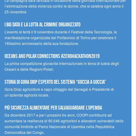
La campagna sarà lanciata in occasione della giornata internazionale per
l’eliminazione della violenza contro le donne, che si celebra ogni anno il
25 novembre
I Big Data e la lotta al crimine organizzato
L’evento si terrà il 9 novembre durante il Festival della Tecnologia, la
manifestazione organizzata dal Politecnico di Torino per celebrare il
160esimo anniversario della sua fondazione.
Oceans and Polar Connections #ZEROHackathon2019
La prima competizione giovanile Internazionale in tema di tutela degli
Oceani e delle Regioni Polari.
STORIA DI GORA DIOP ESPERTO DEL SISTEMA “GOCCIA A GOCCIA”
Gora Diop agricoltore e capo villaggio del Senegal e Presidente di
un’azienda agricola locale.
Più sicurezza alimentare per salvaguardare l’Upemba
Da dicembre 2017 e per i prossimi tre anni, COOPI contribuirà ad
aumentare la resilienza di 90.646 agricoltori e allevatori vulnerabili delle
comunità limitrofe al Parco Nazionale di Upemba nella Repubblica
Democratica del Congo.