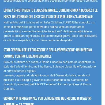
spesso invisibile e sottovalutato, ma essenziale per il benessere collettivo.
Lotta a sfruttamento e abuso minorile: l’UNICRI forma a Bucarest le
forze dell’ordine del CESP sull’uso dell’Intelligenza Artificiale
Nell’ambito dell’iniziativa AI for Safer Children, l’UNICRI ha condotto un
corso di formazione per le forze dell’ordine volto ad esplorare le
potenzialità di strumenti e tecniche basati sull’intelligenza artificiale in
grado di facilitare ogni passo del lavoro investigativo, dalla identificazione
di vittime e sospettati, fino al rilevamento dei deepfake.
Stati Generali dell’Educazione e della Prevenzione: un impegno
comune contro il disagio giovanile
Giovedì 9 ottobre si è svolto a Roma l’incontro dedicato ad analizzare lo
stato dell’arte di temi come il bullismo, il disagio giovanile e l’educazione
ai nuovi strumenti digitali.
L’evento, organizzato da Adnkronos, dall’Osservatorio Nazionale sul
bullismo e sul disagio giovanile e dall’Accademia dei Campioni, ha
ricevuto il patrocinio dell’UNICEF e della Città metropolitana di Roma
Capitale.
Giornata internazionale per la riduzione del rischio di disastri
naturali – 13 ottobre