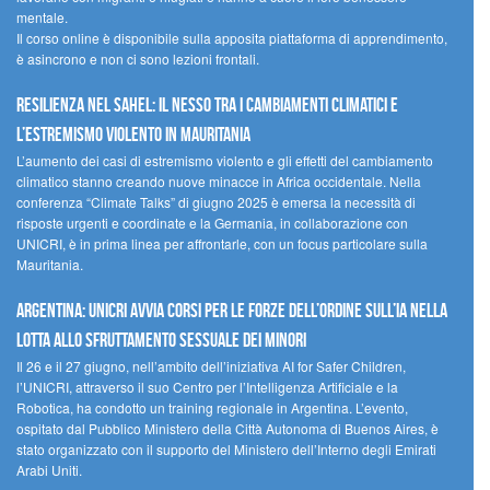
mentale.
Il corso online è disponibile sulla apposita piattaforma di apprendimento,
è asincrono e non ci sono lezioni frontali.
Resilienza nel Sahel: il nesso tra i cambiamenti climatici e
l’estremismo violento in Mauritania
L’aumento dei casi di estremismo violento e gli effetti del cambiamento
climatico stanno creando nuove minacce in Africa occidentale. Nella
conferenza “Climate Talks” di giugno 2025 è emersa la necessità di
risposte urgenti e coordinate e la Germania, in collaborazione con
UNICRI, è in prima linea per affrontarle, con un focus particolare sulla
Mauritania.
Argentina: UNICRI avvia corsi per le forze dell’ordine sull’IA nella
lotta allo sfruttamento sessuale dei minori
Il 26 e il 27 giugno, nell’ambito dell’iniziativa AI for Safer Children,
l’UNICRI, attraverso il suo Centro per l’Intelligenza Artificiale e la
Robotica, ha condotto un training regionale in Argentina. L’evento,
ospitato dal Pubblico Ministero della Città Autonoma di Buenos Aires, è
stato organizzato con il supporto del Ministero dell’Interno degli Emirati
Arabi Uniti.