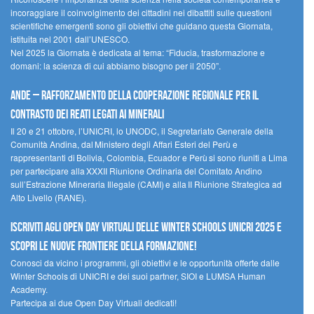
incoraggiare il coinvolgimento dei cittadini nei dibattiti sulle questioni
scientifiche emergenti sono gli obiettivi che guidano questa Giornata,
istituita nel 2001 dall’UNESCO.
Nel 2025 la Giornata è dedicata al tema: “Fiducia, trasformazione e
domani: la scienza di cui abbiamo bisogno per il 2050”.
Ande – Rafforzamento della cooperazione regionale per il
contrasto dei reati legati ai minerali
Il 20 e 21 ottobre, l’UNICRI, lo UNODC, il Segretariato Generale della
Comunità Andina, dal Ministero degli Affari Esteri del Perù e
rappresentanti di Bolivia, Colombia, Ecuador e Perù si sono riuniti a Lima
per partecipare alla XXXII Riunione Ordinaria del Comitato Andino
sull’Estrazione Mineraria Illegale (CAMI) e alla II Riunione Strategica ad
Alto Livello (RANE).
Iscriviti agli Open Day Virtuali delle Winter Schools UNICRI 2025 e
scopri le nuove frontiere della formazione!
Conosci da vicino i programmi, gli obiettivi e le opportunità offerte dalle
Winter Schools di UNICRI e dei suoi partner, SIOI e LUMSA Human
Academy.
Partecipa ai due Open Day Virtuali dedicati!