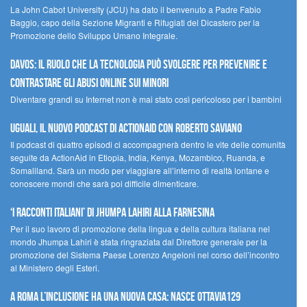
La John Cabot University (JCU) ha dato il benvenuto a Padre Fabio
Baggio, capo della Sezione Migranti e Rifugiati del Dicastero per la
Promozione dello Sviluppo Umano Integrale.
Davos: il ruolo che la tecnologia può svolgere per prevenire e
contrastare gli abusi online sui minori
Diventare grandi su Internet non è mai stato così pericoloso per i bambini
UGUALI, il nuovo podcast di ACTIONAID con Roberto Saviano
Il podcast di quattro episodi ci accompagnerà dentro le vite delle comunità
seguite da ActionAid in Etiopia, India, Kenya, Mozambico, Ruanda, e
Somaliland. Sarà un modo per viaggiare all’interno di realtà lontane e
conoscere mondi che sarà poi difficile dimenticare.
‘I racconti italiani’ di Jhumpa Lahiri alla Farnesina
Per il suo lavoro di promozione della lingua e della cultura italiana nel
mondo Jhumpa Lahiri è stata ringraziata dal Direttore generale per la
promozione del Sistema Paese Lorenzo Angeloni nel corso dell’incontro
al Ministero degli Esteri.
A Roma l’inclusione ha una nuova casa: nasce Ottavia129