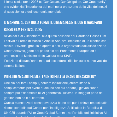
Il tema scelto per il 2025 è: “Our Ocean, Our Obligation, Our Opportunity”
che evidenzia l’importanza dei mari nella protezione della vita, dei mezzi
di sussistenza e dell’economia mondiale.
Il margine al centro: a Forme il cinema resiste con il Garofano
Rosso Film Festival 2025
Al via dal 1 al 7 settembre, alla quinta edizione del Garofano Rosso Film
Festival a Forme di Massa d’Albe in Abruzzo, emblema di un cinema che
resiste. L’evento, gratuito e aperto a tutti, è organizzato dall’associazione
CinemAbruzzo, gode del patrocinio del Parlamento Europeo ed è
promosso dal Ministero della Cultura e da SIAE.
L’edizione di quest’anno mira ad accendere i riflettori sulle nuove voci del
cinema italiano.
Intelligenza artificiale: i nostri figli la usano di nascosto?
Che sia per fare i compiti, cercare ispirazione, creare storie o
semplicemente per avere qualcuno con cui parlare, i giovani fanno
sempre più affidamento all’AI generativa. Tuttavia, la maggior parte dei
genitori non ne è al corrente.
Questa mancanza di consapevolezza è uno dei punti chiave emersi dalla
ricerca condotta dal Centro per l’Intelligenza Artificale e la Robotica di
UNICRI durante l’AI for Good Global Summit, nell’ambito dell’iniziativa AI