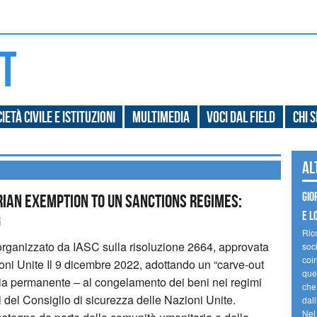
ietà civile e Istituzioni
Multimedia
Voci dal field
Chi 
Al
Gio
rian Exemption to UN Sanctions Regimes:
e l
g
Ric
ing organizzato da IASC sulla risoluzione 2664, approvata
soc
coin
oni Unite Il 9 dicembre 2022, adottando un “carve-out
ques
ia permanente – al congelamento dei beni nei regimi
che
ri del Consiglio di sicurezza delle Nazioni Unite.
dal
Nel