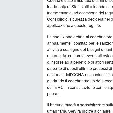
Questo è stato il risultato di anni di
leadership di Stati Uniti e Irlanda c
indeterminato, ad eccezione del regi
Consiglio di sicurezza deciderà nel 
applicazione a questo regime.
La risoluzione ordina al coordinator
annualmente i comitati per le sanzioni
attività a sostegno dei bisogni umani
umanitaria, compresi eventuali ostaco
di risorse ao a beneficio di attori san
da parte di questi ultimi e processi di 
nazionali dell’OCHA nei contesti in c
guidando il coordinamento del process
dell’ERC, in consultazione con le squ
paese.
Il briefing mirerà a sensibilizzare su
umanitaria. Servirà inoltre a chiarir