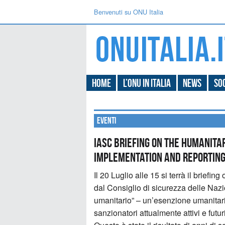
Benvenuti su ONU Italia
Home
L’ONU in Italia
News
Soc
Eventi
IASC Briefing on the Humanita
Implementation and Reportin
Il 20 Luglio alle 15 si terrà il brief
dal Consiglio di sicurezza delle Nazi
umanitario” – un’esenzione umanitar
sanzionatori attualmente attivi e futu