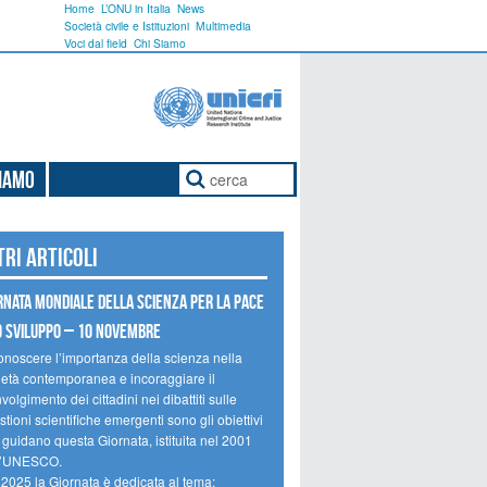
Home
L’ONU in Italia
News
Società civile e Istituzioni
Multimedia
Voci dal field
Chi Siamo
Siamo
tri articoli
rnata mondiale della scienza per la pace
o sviluppo – 10 novembre
onoscere l’importanza della scienza nella
ietà contemporanea e incoraggiare il
volgimento dei cittadini nei dibattiti sulle
tioni scientifiche emergenti sono gli obiettivi
 guidano questa Giornata, istituita nel 2001
l’UNESCO.
 2025 la Giornata è dedicata al tema: