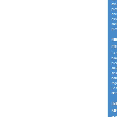
even
pre
anc
elev
sott
pre
Gio
ott
La G
bamb
pro
sull
svil
bam
raga
Le 
sta
UNI
raf