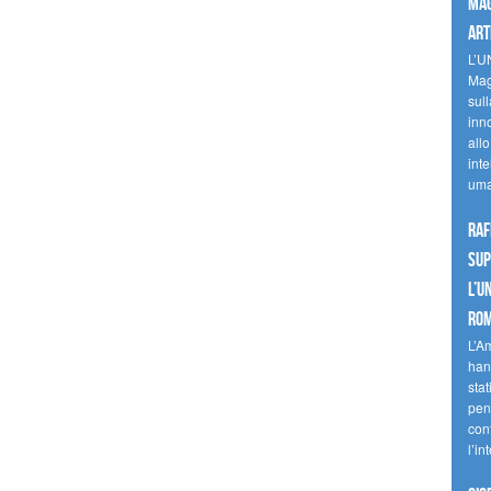
mag
art
L’U
Mag
sul
inn
allo
inte
uma
Raf
sup
l’U
Ro
L’A
han
stat
pen
con
l’in