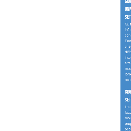
Gio
uni
se
Quan
inf
con
L’ac
che 
diff
inte
stre
med
loro
acc
Gio
se
Il t
fatt
molt
prog
occ