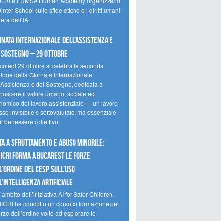
CRI e LUMSA Human Academy organizzano
inter School sulle sfide etiche e i diritti umani
’era dell’IA.
rnata internazionale dell’assistenza e
 sostegno – 29 ottobre
coledÌ 29 ottobre si celebra la seconda
zione della Giornata Internazionale
l’Assistenza e del Sostegno, dedicata a
onoscere il valore umano, sociale ed
nomico del lavoro assistenziale — un lavoro
so invisibile e sottovalutato, ma essenziale
il benessere collettivo.
ta a sfruttamento e abuso minorile:
NICRI forma a Bucarest le forze
l’ordine del CESP sull’uso
l’Intelligenza Artificiale
’ambito dell’iniziativa AI for Safer Children,
NICRI ha condotto un corso di formazione per
orze dell’ordine volto ad esplorare le