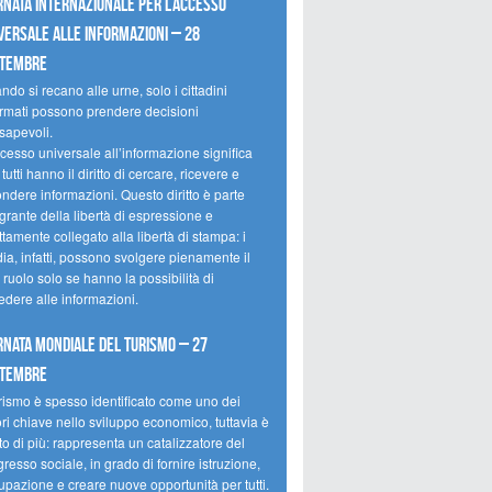
rnata internazionale per l’accesso
versale alle informazioni – 28
ttembre
do si recano alle urne, solo i cittadini
ormati possono prendere decisioni
sapevoli.
cesso universale all’informazione significa
tutti hanno il diritto di cercare, ricevere e
ondere informazioni. Questo diritto è parte
grante della libertà di espressione e
ttamente collegato alla libertà di stampa: i
ia, infatti, possono svolgere pienamente il
 ruolo solo se hanno la possibilità di
edere alle informazioni.
rnata mondiale del turismo – 27
ttembre
urismo è spesso identificato come uno dei
ori chiave nello sviluppo economico, tuttavia è
o di più: rappresenta un catalizzatore del
resso sociale, in grado di fornire istruzione,
upazione e creare nuove opportunità per tutti.