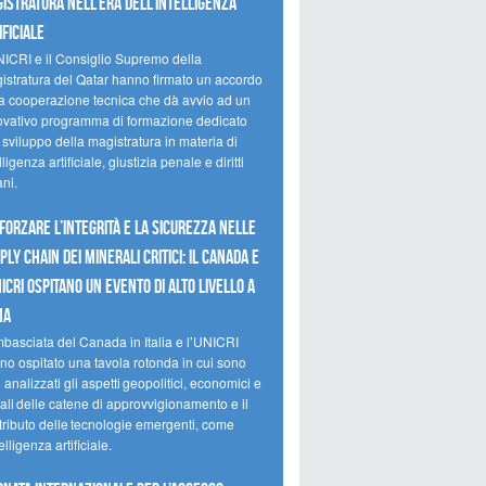
istratura nell’era dell’intelligenza
ificiale
NICRI e il Consiglio Supremo della
istratura del Qatar hanno firmato un accordo
la cooperazione tecnica che dà avvio ad un
ovativo programma di formazione dedicato
 sviluppo della magistratura in materia di
lligenza artificiale, giustizia penale e diritti
ni.
forzare l’integrità e la sicurezza nelle
ply chain dei minerali critici: il Canada e
NICRI ospitano un evento di alto livello a
ma
mbasciata del Canada in Italia e l’UNICRI
no ospitato una tavola rotonda in cui sono
i analizzati gli aspetti geopolitici, economici e
ali delle catene di approvvigionamento e il
tributo delle tecnologie emergenti, come
telligenza artificiale.