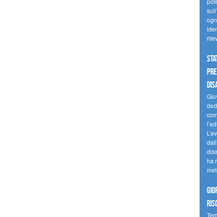
pote
sull
ogni
iden
ril
Sta
Pre
dis
Giov
dedi
come
l’ed
L’e
dal
dis
ha r
met
Gio
ris
Terr