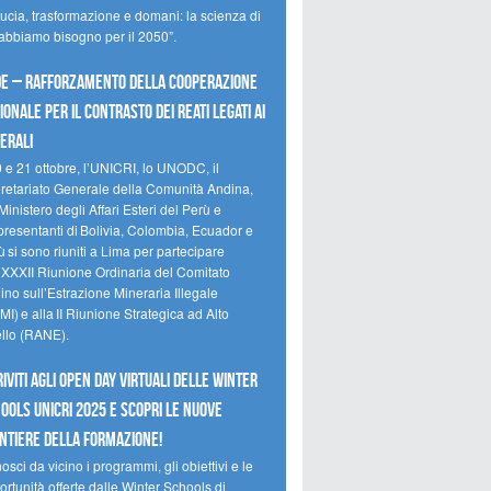
ducia, trasformazione e domani: la scienza di
 abbiamo bisogno per il 2050”.
e – Rafforzamento della cooperazione
ionale per il contrasto dei reati legati ai
erali
0 e 21 ottobre, l’UNICRI, lo UNODC, il
retariato Generale della Comunità Andina,
Ministero degli Affari Esteri del Perù e
presentanti di Bolivia, Colombia, Ecuador e
 si sono riuniti a Lima per partecipare
a XXXII Riunione Ordinaria del Comitato
no sull’Estrazione Mineraria Illegale
I) e alla II Riunione Strategica ad Alto
ello (RANE).
riviti agli Open Day Virtuali delle Winter
ools UNICRI 2025 e scopri le nuove
ntiere della formazione!
sci da vicino i programmi, gli obiettivi e le
rtunità offerte dalle Winter Schools di