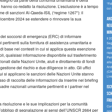
 sostegno da parte della comunità umanitaria e della
“Fi
he hanno co-redatto la risoluzione. L’esclusione è a tempo
cui
me di sanzioni Al-Qaeda-ISIL (“regime 1267”): il
dicembre 2024 se estendere o rinnovare la sua
And
reg
min
e dei soccorsi di emergenza (ERC) di informare
Il 2
 pertinenti sulla fornitura di assistenza umanitaria e
Seg
dal 
 di base nei contesti in cui si applica questa esenzione
rap
li, qualsiasi informazione disponibile sul trasferimento
Perù
zionati dalle Nazioni Unite, aiuti e dirottamento di fondi
all
Andi
gestione del rischio e due diligence in atto. Gli uffici
(CAM
ui si applicano le sanzioni delle Nazioni Unite stanno
Liv
o di raccolta delle informazioni da inserire nei briefing
adre nazionali umanitarie pertinenti e i partner nel
Isc
Sch
fro
lla risoluzione e le sue implicazioni per la comunità
Cono
e l’obbligo di segnalazione ai sensi dell’UNSCR 2664 per
oppo