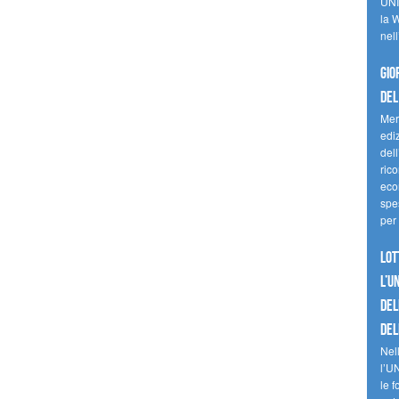
UNI
la W
nell
Gio
del
Mer
edi
del
ric
eco
spes
per 
Lot
l’U
del
del
Nell
l’U
le f