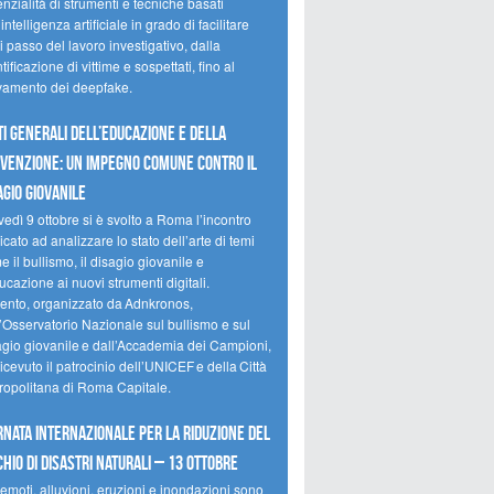
nzialità di strumenti e tecniche basati
’intelligenza artificiale in grado di facilitare
 passo del lavoro investigativo, dalla
tificazione di vittime e sospettati, fino al
evamento dei deepfake.
ti Generali dell’Educazione e della
venzione: un impegno comune contro il
agio giovanile
edì 9 ottobre si è svolto a Roma l’incontro
cato ad analizzare lo stato dell’arte di temi
 il bullismo, il disagio giovanile e
ucazione ai nuovi strumenti digitali.
vento, organizzato da Adnkronos,
l’Osservatorio Nazionale sul bullismo e sul
agio giovanile e dall’Accademia dei Campioni,
icevuto il patrocinio dell’UNICEF e della Città
ropolitana di Roma Capitale.
rnata internazionale per la riduzione del
chio di disastri naturali – 13 ottobre
emoti, alluvioni, eruzioni e inondazioni sono