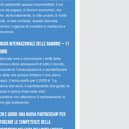
ti catastrofici spesso imprevedibili, il cui
zzo da pagare, in termini economici, ma
he, sfortunatamente, in vite umane, è molto
ato. In tale contesto, questa Giornata
olinea l’urgenza di investire in resilienza e
venzione.
rnata internazionale delle bambine – 11
obre
iornata mira a riconoscere i diritti delle
ine e delle adolescenti di tutto il mondo,
muoverne l’emancipazione e sensibilizzare
e sfide che ancora limitano il loro pieno
uppo. Il tema scelto per il 2025 è: “La
bina che sono, il cambiamento che guido: le
zze in prima linea nelle crisi.”
bambine non attendono il cambiamento: lo
nno già costruendo.
CRI e Qatar: una nuova partnership per
forzare le competenze della