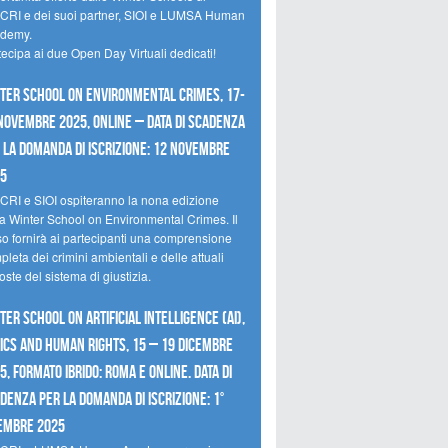
CRI e dei suoi partner, SIOI e LUMSA Human
demy.
tecipa ai due Open Day Virtuali dedicati!
ter School on Environmental Crimes, 17-
novembre 2025, Online – Data di scadenza
 la domanda di iscrizione: 12 novembre
25
CRI e SIOI ospiteranno la nona edizione
la Winter School on Environmental Crimes. Il
so fornirà ai partecipanti una comprensione
leta dei crimini ambientali e delle attuali
oste del sistema di giustizia.
ter School on Artificial Intelligence (AI),
ics and Human Rights, 15 – 19 dicembre
5, Formato Ibrido: Roma e online. Data di
denza per la domanda di iscrizione: 1°
embre 2025