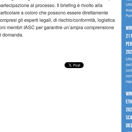
tecipazione al processo. Il briefing è rivolto alla
UNI
Aca
particolare a coloro che possono essere direttamente
Par
ompresi gli esperti legali, di rischio/conformità, logistica
oni membri IASC per garantire un’ampia comprensione
Win
si domanda.
21 
per
20
UNI
del
cor
comp
risp
Win
Eth
202
sca
dic