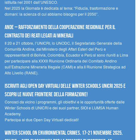
istituita nel 2001 dall’UNESCO.
Nel 2025 la Giornata è dedicata al tema: “Fiducia, trasformazione e
domani: la scienza di cui abbiamo bisogno per il 2050”.
Ande – Rafforzamento della cooperazione regionale per il
contrasto dei reati legati ai minerali
Il 20 e 21 ottobre, l’UNICRI, lo UNODC, il Segretariato Generale della
Comunità Andina, dal Ministero degli Affari Esteri del Perù e
rappresentanti di Bolivia, Colombia, Ecuador e Perù si sono riuniti a Lima
per partecipare alla XXXII Riunione Ordinaria del Comitato Andino
sull’Estrazione Mineraria Illegale (CAMI) e alla II Riunione Strategica ad
Alto Livello (RANE).
Iscriviti agli Open Day Virtuali delle Winter Schools UNICRI 2025 e
scopri le nuove frontiere della formazione!
Conosci da vicino i programmi, gli obiettivi e le opportunità offerte dalle
Winter Schools di UNICRI e dei suoi partner, SIOI e LUMSA Human
Academy.
Partecipa ai due Open Day Virtuali dedicati!
Winter School on Environmental Crimes, 17-21 novembre 2025,