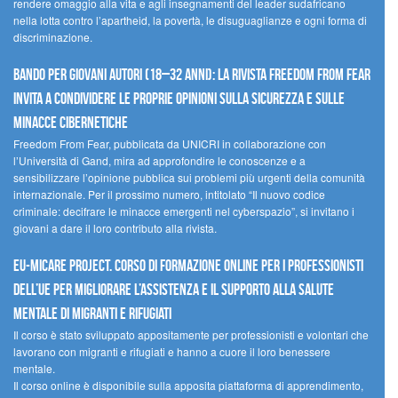
rendere omaggio alla vita e agli insegnamenti del leader sudafricano
nella lotta contro l’apartheid, la povertà, le disuguaglianze e ogni forma di
discriminazione.
Bando per giovani autori (18–32 anni): la Rivista Freedom From Fear
invita a condividere le proprie opinioni sulla sicurezza e sulle
minacce cibernetiche
Freedom From Fear, pubblicata da UNICRI in collaborazione con
l’Università di Gand, mira ad approfondire le conoscenze e a
sensibilizzare l’opinione pubblica sui problemi più urgenti della comunità
internazionale. Per il prossimo numero, intitolato “Il nuovo codice
criminale: decifrare le minacce emergenti nel cyberspazio”, si invitano i
giovani a dare il loro contributo alla rivista.
EU-MiCare Project. Corso di formazione online per i professionisti
dell’UE per migliorare l’assistenza e il supporto alla salute
mentale di migranti e rifugiati
Il corso è stato sviluppato appositamente per professionisti e volontari che
lavorano con migranti e rifugiati e hanno a cuore il loro benessere
mentale.
Il corso online è disponibile sulla apposita piattaforma di apprendimento,