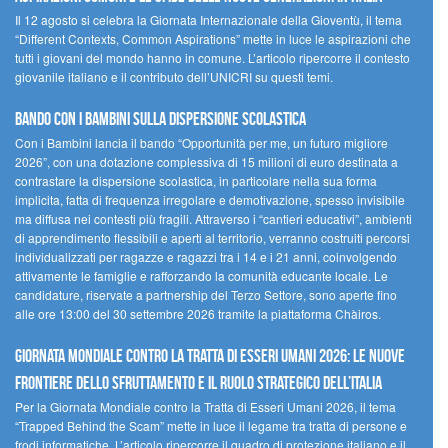
Il 12 agosto si celebra la Giornata Internazionale della Gioventù, il tema
“Different Contexts, Common Aspirations” mette in luce le aspirazioni che
tutti i giovani del mondo hanno in comune. L’articolo ripercorre il contesto
giovanile italiano e il contributo dell’UNICRI su questi temi.
Bando Con i Bambini sulla dispersione scolastica
Con i Bambini lancia il bando “Opportunità per me, un futuro migliore
2026”, con una dotazione complessiva di 15 milioni di euro destinata a
contrastare la dispersione scolastica, in particolare nella sua forma
implicita, fatta di frequenza irregolare e demotivazione, spesso invisibile
ma diffusa nei contesti più fragili. Attraverso i “cantieri educativi”, ambienti
di apprendimento flessibili e aperti al territorio, verranno costruiti percorsi
individualizzati per ragazze e ragazzi tra i 14 e i 21 anni, coinvolgendo
attivamente le famiglie e rafforzando la comunità educante locale. Le
candidature, riservate a partnership del Terzo Settore, sono aperte fino
alle ore 13:00 del 30 settembre 2026 tramite la piattaforma Chàiros.
GIORNATA MONDIALE CONTRO LA TRATTA DI ESSERI UMANI 2026: LE NUOVE
FRONTIERE DELLO SFRUTTAMENTO E IL RUOLO STRATEGICO DELL’ITALIA
Per la Giornata Mondiale contro la Tratta di Esseri Umani 2026, il tema
“Trapped Behind the Scam” mette in luce il legame tra tratta di persone e
frodi informatiche. L’articolo ripercorre il quadro di protezione italiano e il