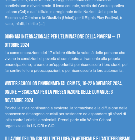
condivisione e divertimento. Il tema centrale, scelto dal Centro sportivo
italiano (Csi) e dall’Istituto Interregionale delle Nazioni Unite per la
Ricerca sul Crimine e la Giustizia (Unicri) per il Rights Play Festival, è
stato, infatti, il diritto […]
Giornata internazionale per l’eliminazione della povertà – 17
ottobre 2024
La commemorazione del 17 ottobre riflette la volontà delle persone che
vivono in condizioni di povertà di contribuire attivamente alla propria
emancipazione, creando un’opportunità per riconoscere i loro sforzi, per
far sentire le loro preoccupazioni, e per riconoscere la loro autonomia.
Winter School on Environmental Crimes, 18-22 novembre 2024,
Online – Scadenza per la presentazione delle domande: 3
novembre 2024
Poiché le sfide continuano a evolvere, la formazione e la diffusione delle
conoscenze rimangono cruciali per sostenere ed espandere gli sforzi di
lotta contro i crimini ambientali. Prendi parte alla Winter School
organizzata da UNICRI e SIOI.
Il lavoro dell’UNICRI sull’intelligenza artificiale e l’antiterrorismo