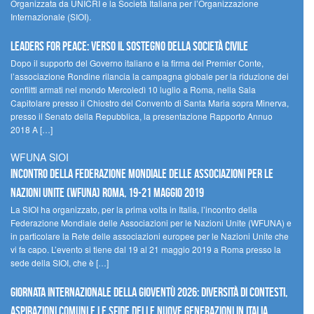
Organizzata da UNICRI e la Società Italiana per l’Organizzazione
Internazionale (SIOI).
Leaders for peace: verso il sostegno della società civile
Dopo il supporto del Governo italiano e la firma del Premier Conte,
l’associazione Rondine rilancia la campagna globale per la riduzione dei
conflitti armati nel mondo Mercoledì 10 luglio a Roma, nella Sala
Capitolare presso il Chiostro del Convento di Santa Maria sopra Minerva,
presso il Senato della Repubblica, la presentazione Rapporto Annuo
2018 A […]
WFUNA SIOI
Incontro della Federazione Mondiale delle Associazioni per le
Nazioni Unite (WFUNA) Roma, 19-21 maggio 2019
La SIOI ha organizzato, per la prima volta in Italia, l’incontro della
Federazione Mondiale delle Associazioni per le Nazioni Unite (WFUNA) e
in particolare la Rete delle associazioni europee per le Nazioni Unite che
vi fa capo. L’evento si tiene dal 19 al 21 maggio 2019 a Roma presso la
sede della SIOI, che è […]
GIORNATA INTERNAZIONALE DELLA GIOVENTÙ 2026: DIVERSITÀ DI CONTESTI,
ASPIRAZIONI COMUNI E LE SFIDE DELLE NUOVE GENERAZIONI IN ITALIA