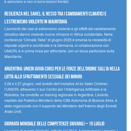
è asincrono e non ci sono lezioni frontali.
Resilienza nel Sahel: il nesso tra i cambiamenti climatici e
l’estremismo violento in Mauritania
L’aumento dei casi di estremismo violento e gli effetti del cambiamento
climatico stanno creando nuove minacce in Africa occidentale. Nella
conferenza “Climate Talks” di giugno 2025 è emersa la necessità di
risposte urgenti e coordinate e la Germania, in collaborazione con
UNICRI, è in prima linea per affrontarle, con un focus particolare sulla
Mauritania.
Argentina: UNICRI avvia corsi per le forze dell’ordine sull’IA nella
lotta allo sfruttamento sessuale dei minori
Il 26 e il 27 giugno, nell’ambito dell’iniziativa AI for Safer Children,
l’UNICRI, attraverso il suo Centro per l’Intelligenza Artificiale e la
Robotica, ha condotto un training regionale in Argentina. L’evento,
ospitato dal Pubblico Ministero della Città Autonoma di Buenos Aires, è
stato organizzato con il supporto del Ministero dell’Interno degli Emirati
Arabi Uniti.
Giornata Mondiale delle Competenze Giovanili – 15 luglio
Lo scopo di questa Giornata, istituita nel 2014, è promuovere i giovani, i