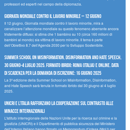
professori ed esperti nel campo della diplomazia.
Giornata mondiale contro il lavoro minorile – 12 giugno
Il 12 giugno, Giornata mondiale contro il lavoro minorile, mira a
canalizzare l’attenzione mondiale su questo fenomeno aberrante ancora
tristemente diffuso: si stima che 1 bambino su 10 (circa 160 milioni di
bambini al mondo) sia vittima di lavoro minorile. Il tema è parte
dell’Obiettivo 8.7 dell’Agenda 2030 per lo Sviluppo Sostenibile.
Summer School on Misinformation, Disinformation and Hate Speech,
30 giugno-4 luglio 2025. Formato ibrido: Roma (Italia) e online. Data
di scadenza per la domanda di iscrizione: 16 giugno 2025
La 3ª edizione della Summer School on Misinformation, Disinformation,
and Hate Speech sarà tenuta in formato ibrido dal 30 giugno al 4 luglio
2025.
UNICRI e l’Italia rafforzano la cooperazione sul contrasto alle
minacce internazionali
L’Istituto interregionale delle Nazioni Unite per la ricerca sul crimine e la
giustizia (UNICRI) e il Dipartimento di pubblica sicurezza del Ministero
dell’Interno italiano hanno firmato un Memorandum d’intesa (MoU) per