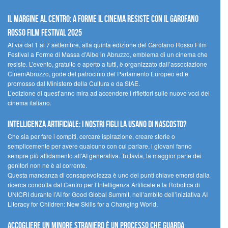
Il margine al centro: a Forme il cinema resiste con il Garofano
Rosso Film Festival 2025
Al via dal 1 al 7 settembre, alla quinta edizione del Garofano Rosso Film
Festival a Forme di Massa d’Albe in Abruzzo, emblema di un cinema che
resiste. L’evento, gratuito e aperto a tutti, è organizzato dall’associazione
CinemAbruzzo, gode del patrocinio del Parlamento Europeo ed è
promosso dal Ministero della Cultura e da SIAE.
L’edizione di quest’anno mira ad accendere i riflettori sulle nuove voci del
cinema italiano.
Intelligenza artificiale: i nostri figli la usano di nascosto?
Che sia per fare i compiti, cercare ispirazione, creare storie o
semplicemente per avere qualcuno con cui parlare, i giovani fanno
sempre più affidamento all’AI generativa. Tuttavia, la maggior parte dei
genitori non ne è al corrente.
Questa mancanza di consapevolezza è uno dei punti chiave emersi dalla
ricerca condotta dal Centro per l’Intelligenza Artificale e la Robotica di
UNICRI durante l’AI for Good Global Summit, nell’ambito dell’iniziativa AI
Literacy for Children: New Skills for a Changing World.
Accogliere un minore straniero è un processo che guarda