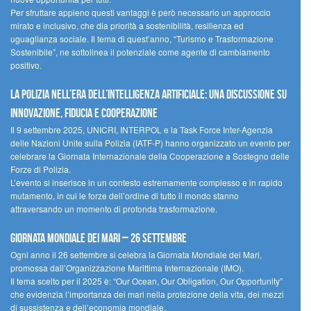
Per sfruttare appieno questi vantaggi è però necessario un approccio
mirato e inclusivo, che dia priorità a sostenibilità, resilienza ed
uguaglianza sociale. Il tema di quest’anno, “Turismo e Trasformazione
Sostenibile”, ne sottolinea il potenziale come agente di cambiamento
positivo.
La polizia nell’era dell’Intelligenza Artificiale: una discussione su
innovazione, fiducia e cooperazione
Il 9 settembre 2025, UNICRI, INTERPOL e la Task Force Inter-Agenzia
delle Nazioni Unite sulla Polizia (IATF-P) hanno organizzato un evento per
celebrare la Giornata Internazionale della Cooperazione a Sostegno delle
Forze di Polizia.
L’evento si inserisce in un contesto estremamente complesso e in rapido
mutamento, in cui le forze dell’ordine di tutto il mondo stanno
attraversando un momento di profonda trasformazione.
Giornata Mondiale dei Mari – 26 settembre
Ogni anno il 26 settembre si celebra la Giornata Mondiale dei Mari,
promossa dall’Organizzazione Marittima Internazionale (IMO).
Il tema scelto per il 2025 è: “Our Ocean, Our Obligation, Our Opportunity”
che evidenzia l’importanza dei mari nella protezione della vita, dei mezzi
di sussistenza e dell’economia mondiale.