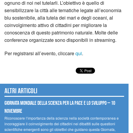
ognuno di noi nel tutelarli. L’obiettivo è quello di
sensibilizzare la città alle tematiche legate all’economia
blu sostenibile, alla tutela dei mari e degli oceani, al
coinvolgimento attivo di cittadini per migliorare la
conoscenza di questo patrimonio naturale. Molte delle
conferenze organizzate sono disponibili in streaming.
Per registrarsi all’evento, cliccare
qui
.
Altri articoli
Giornata mondiale della scienza per la pace e lo sviluppo – 10
novembre
Riconoscere l’importanza della scienza nella società contemporanea e
incoraggiare il coinvolgimento dei cittadini nei dibattiti sulle questioni
scientifiche emergenti sono gli obiettivi che guidano questa Giornata,