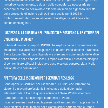
motori del cambiamento, e dotarli delle competenze necessarie per
accedere al mondo del lavoro e ottenere un impiego dignitoso. In vista
della crescente diffusione dell’IA, il tema scelto per il 2025 è
“Potenziamento dei giovani attraverso l’intelligenza artificiale e le
competenze digitali”.
L’accesso alla giustizia nell’era digitale: sostegno alle vittime del
cybercrime in Africa
Pubblicato un nuovo report UNICRI che esplora come il cybercrime stia
impattando sull’accesso alla giustizia in quattro Paesi africani – Namibia,
Sierra Leone, Sudafrica e Uganda – e offre una visione ampia delle sfide
sistemiche e delle risposte locali. Il report evidenzia il pressante bisogno
di contromisure efficaci, inclusive e basate su dati concreti, sia a livello
nazionale che comunitario.
Apertura delle iscrizioni per i seminari AESI 2026
Sono aperte le iscrizioni per i seminari AESI 2026 che formeranno
studenti e giovani professionisti nel campo della diplomazia
internazionale. Il titolo di questa edizione è “New World Order calls
European Union for a stronger leadership of Peace”.
I corsi e i seminari vedranno la presenza di ambasciatori, rappresentanti
delle Nazioni Unite, membri delle Commissioni parlamentari europee,