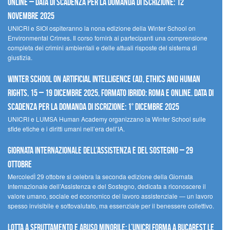
Online – Data di scadenza per la domanda di iscrizione: 12
novembre 2025
UNICRI e SIOI ospiteranno la nona edizione della Winter School on
Environmental Crimes. Il corso fornirà ai partecipanti una comprensione
completa dei crimini ambientali e delle attuali risposte del sistema di
giustizia.
Winter School on Artificial Intelligence (AI), Ethics and Human
Rights, 15 – 19 dicembre 2025, Formato Ibrido: Roma e online. Data di
scadenza per la domanda di iscrizione: 1° dicembre 2025
UNICRI e LUMSA Human Academy organizzano la Winter School sulle
sfide etiche e i diritti umani nell’era dell’IA.
Giornata internazionale dell’assistenza e del sostegno – 29
ottobre
MercoledÌ 29 ottobre si celebra la seconda edizione della Giornata
Internazionale dell’Assistenza e del Sostegno, dedicata a riconoscere il
valore umano, sociale ed economico del lavoro assistenziale — un lavoro
spesso invisibile e sottovalutato, ma essenziale per il benessere collettivo.
Lotta a sfruttamento e abuso minorile: l’UNICRI forma a Bucarest le