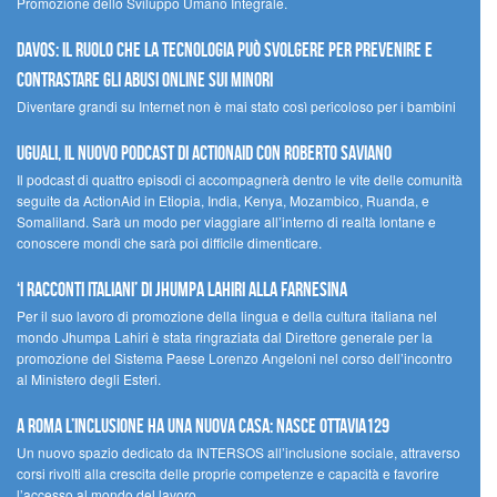
Promozione dello Sviluppo Umano Integrale.
Davos: il ruolo che la tecnologia può svolgere per prevenire e
contrastare gli abusi online sui minori
Diventare grandi su Internet non è mai stato così pericoloso per i bambini
UGUALI, il nuovo podcast di ACTIONAID con Roberto Saviano
Il podcast di quattro episodi ci accompagnerà dentro le vite delle comunità
seguite da ActionAid in Etiopia, India, Kenya, Mozambico, Ruanda, e
Somaliland. Sarà un modo per viaggiare all’interno di realtà lontane e
conoscere mondi che sarà poi difficile dimenticare.
‘I racconti italiani’ di Jhumpa Lahiri alla Farnesina
Per il suo lavoro di promozione della lingua e della cultura italiana nel
mondo Jhumpa Lahiri è stata ringraziata dal Direttore generale per la
promozione del Sistema Paese Lorenzo Angeloni nel corso dell’incontro
al Ministero degli Esteri.
A Roma l’inclusione ha una nuova casa: nasce Ottavia129
Un nuovo spazio dedicato da INTERSOS all’inclusione sociale, attraverso
corsi rivolti alla crescita delle proprie competenze e capacità e favorire
l’accesso al mondo del lavoro.