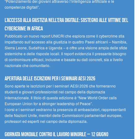
“Potenziamento dei giovani attraverso l’intelligenza artificiale e le
competenze digitali”.
L’accesso alla giustizia nell’era digitale: sostegno alle vittime del
cybercrime in Africa
Pubblicato un nuovo report UNICRI che esplora come il cybercrime stia
impattando sull’accesso alla giustizia in quattro Paesi africani – Namibia,
Sierra Leone, Sudafrica e Uganda – e offre una visione ampia delle sfide
sistemiche e delle risposte locali. Il report evidenzia il pressante bisogno
di contromisure efficaci, inclusive e basate su dati concreti, sia a livello
nazionale che comunitario.
Apertura delle iscrizioni per i seminari AESI 2026
Sono aperte le iscrizioni per i seminari AESI 2026 che formeranno
studenti e giovani professionisti nel campo della diplomazia
internazionale. Il titolo di questa edizione è “New World Order calls
European Union for a stronger leadership of Peace”.
I corsi e i seminari vedranno la presenza di ambasciatori, rappresentanti
delle Nazioni Unite, membri delle Commissioni parlamentari europee,
professori ed esperti nel campo della diplomazia.
Giornata mondiale contro il lavoro minorile – 12 giugno