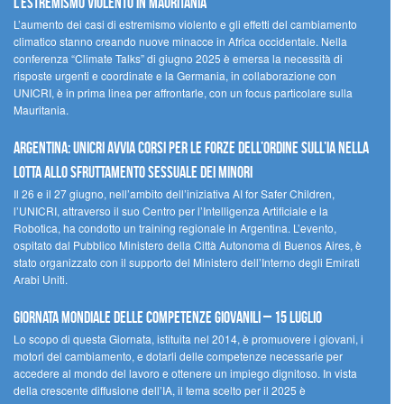
l’estremismo violento in Mauritania
L’aumento dei casi di estremismo violento e gli effetti del cambiamento
climatico stanno creando nuove minacce in Africa occidentale. Nella
conferenza “Climate Talks” di giugno 2025 è emersa la necessità di
risposte urgenti e coordinate e la Germania, in collaborazione con
UNICRI, è in prima linea per affrontarle, con un focus particolare sulla
Mauritania.
Argentina: UNICRI avvia corsi per le forze dell’ordine sull’IA nella
lotta allo sfruttamento sessuale dei minori
Il 26 e il 27 giugno, nell’ambito dell’iniziativa AI for Safer Children,
l’UNICRI, attraverso il suo Centro per l’Intelligenza Artificiale e la
Robotica, ha condotto un training regionale in Argentina. L’evento,
ospitato dal Pubblico Ministero della Città Autonoma di Buenos Aires, è
stato organizzato con il supporto del Ministero dell’Interno degli Emirati
Arabi Uniti.
Giornata Mondiale delle Competenze Giovanili – 15 luglio
Lo scopo di questa Giornata, istituita nel 2014, è promuovere i giovani, i
motori del cambiamento, e dotarli delle competenze necessarie per
accedere al mondo del lavoro e ottenere un impiego dignitoso. In vista
della crescente diffusione dell’IA, il tema scelto per il 2025 è