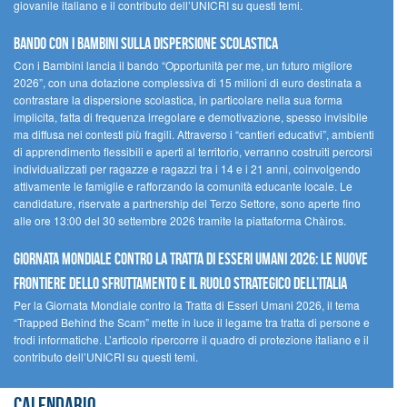
giovanile italiano e il contributo dell’UNICRI su questi temi.
Bando Con i Bambini sulla dispersione scolastica
Con i Bambini lancia il bando “Opportunità per me, un futuro migliore
2026”, con una dotazione complessiva di 15 milioni di euro destinata a
contrastare la dispersione scolastica, in particolare nella sua forma
implicita, fatta di frequenza irregolare e demotivazione, spesso invisibile
ma diffusa nei contesti più fragili. Attraverso i “cantieri educativi”, ambienti
di apprendimento flessibili e aperti al territorio, verranno costruiti percorsi
individualizzati per ragazze e ragazzi tra i 14 e i 21 anni, coinvolgendo
attivamente le famiglie e rafforzando la comunità educante locale. Le
candidature, riservate a partnership del Terzo Settore, sono aperte fino
alle ore 13:00 del 30 settembre 2026 tramite la piattaforma Chàiros.
GIORNATA MONDIALE CONTRO LA TRATTA DI ESSERI UMANI 2026: LE NUOVE
FRONTIERE DELLO SFRUTTAMENTO E IL RUOLO STRATEGICO DELL’ITALIA
Per la Giornata Mondiale contro la Tratta di Esseri Umani 2026, il tema
“Trapped Behind the Scam” mette in luce il legame tra tratta di persone e
frodi informatiche. L’articolo ripercorre il quadro di protezione italiano e il
contributo dell’UNICRI su questi temi.
Calendario