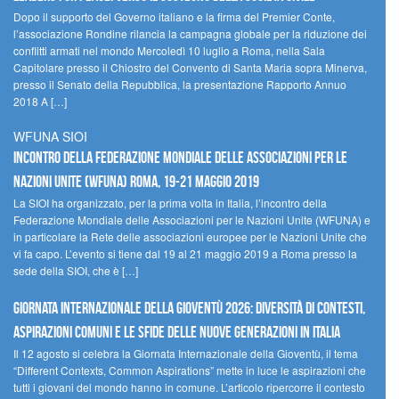
Dopo il supporto del Governo italiano e la firma del Premier Conte,
l’associazione Rondine rilancia la campagna globale per la riduzione dei
conflitti armati nel mondo Mercoledì 10 luglio a Roma, nella Sala
Capitolare presso il Chiostro del Convento di Santa Maria sopra Minerva,
presso il Senato della Repubblica, la presentazione Rapporto Annuo
2018 A […]
WFUNA SIOI
Incontro della Federazione Mondiale delle Associazioni per le
Nazioni Unite (WFUNA) Roma, 19-21 maggio 2019
La SIOI ha organizzato, per la prima volta in Italia, l’incontro della
Federazione Mondiale delle Associazioni per le Nazioni Unite (WFUNA) e
in particolare la Rete delle associazioni europee per le Nazioni Unite che
vi fa capo. L’evento si tiene dal 19 al 21 maggio 2019 a Roma presso la
sede della SIOI, che è […]
GIORNATA INTERNAZIONALE DELLA GIOVENTÙ 2026: DIVERSITÀ DI CONTESTI,
ASPIRAZIONI COMUNI E LE SFIDE DELLE NUOVE GENERAZIONI IN ITALIA
Il 12 agosto si celebra la Giornata Internazionale della Gioventù, il tema
“Different Contexts, Common Aspirations” mette in luce le aspirazioni che
tutti i giovani del mondo hanno in comune. L’articolo ripercorre il contesto