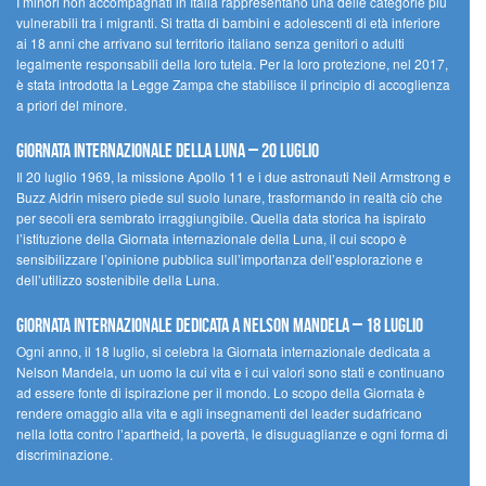
I minori non accompagnati in Italia rappresentano una delle categorie più
vulnerabili tra i migranti. Si tratta di bambini e adolescenti di età inferiore
ai 18 anni che arrivano sul territorio italiano senza genitori o adulti
legalmente responsabili della loro tutela. Per la loro protezione, nel 2017,
è stata introdotta la Legge Zampa che stabilisce il principio di accoglienza
a priori del minore.
Giornata Internazionale della Luna – 20 luglio
Il 20 luglio 1969, la missione Apollo 11 e i due astronauti Neil Armstrong e
Buzz Aldrin misero piede sul suolo lunare, trasformando in realtà ciò che
per secoli era sembrato irraggiungibile. Quella data storica ha ispirato
l’istituzione della Giornata internazionale della Luna, il cui scopo è
sensibilizzare l’opinione pubblica sull’importanza dell’esplorazione e
dell’utilizzo sostenibile della Luna.
Giornata internazionale dedicata a Nelson Mandela – 18 luglio
Ogni anno, il 18 luglio, si celebra la Giornata internazionale dedicata a
Nelson Mandela, un uomo la cui vita e i cui valori sono stati e continuano
ad essere fonte di ispirazione per il mondo. Lo scopo della Giornata è
rendere omaggio alla vita e agli insegnamenti del leader sudafricano
nella lotta contro l’apartheid, la povertà, le disuguaglianze e ogni forma di
discriminazione.