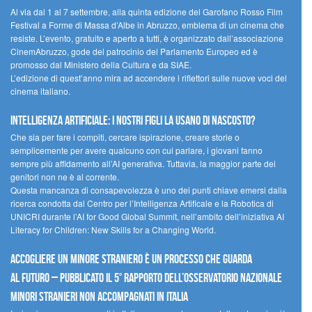
Al via dal 1 al 7 settembre, alla quinta edizione del Garofano Rosso Film
Festival a Forme di Massa d’Albe in Abruzzo, emblema di un cinema che
resiste. L’evento, gratuito e aperto a tutti, è organizzato dall’associazione
CinemAbruzzo, gode del patrocinio del Parlamento Europeo ed è
promosso dal Ministero della Cultura e da SIAE.
L’edizione di quest’anno mira ad accendere i riflettori sulle nuove voci del
cinema italiano.
Intelligenza artificiale: i nostri figli la usano di nascosto?
Che sia per fare i compiti, cercare ispirazione, creare storie o
semplicemente per avere qualcuno con cui parlare, i giovani fanno
sempre più affidamento all’AI generativa. Tuttavia, la maggior parte dei
genitori non ne è al corrente.
Questa mancanza di consapevolezza è uno dei punti chiave emersi dalla
ricerca condotta dal Centro per l’Intelligenza Artificale e la Robotica di
UNICRI durante l’AI for Good Global Summit, nell’ambito dell’iniziativa AI
Literacy for Children: New Skills for a Changing World.
Accogliere un minore straniero è un processo che guarda
al futuro – Pubblicato il 5° rapporto dell’Osservatorio Nazionale
Minori Stranieri Non Accompagnati in Italia