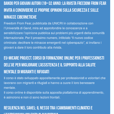
Bando per giovani autori (18–32 anni): la Rivista Freedom From Fear
invita a condividere le proprie opinioni sulla sicurezza e sulle
minacce cibernetiche
Freedom From Fear, pubblicata da UNICRI in collaborazione con
l’Università di Gand, mira ad approfondire le conoscenze e a
sensibilizzare l’opinione pubblica sui problemi più urgenti della comunità
internazionale. Per il prossimo numero, intitolato “Il nuovo codice
criminale: decifrare le minacce emergenti nel cyberspazio”, si invitano i
giovani a dare il loro contributo alla rivista.
EU-MiCare Project. Corso di formazione online per i professionisti
dell’UE per migliorare l’assistenza e il supporto alla salute
mentale di migranti e rifugiati
Il corso è stato sviluppato appositamente per professionisti e volontari che
lavorano con migranti e rifugiati e hanno a cuore il loro benessere
mentale.
Il corso online è disponibile sulla apposita piattaforma di apprendimento,
è asincrono e non ci sono lezioni frontali.
Resilienza nel Sahel: il nesso tra i cambiamenti climatici e