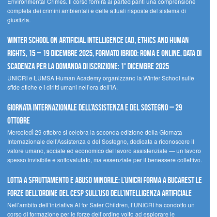
Environmental Crimes. Il corso fornirà ai partecipanti una comprensione
completa dei crimini ambientali e delle attuali risposte del sistema di
giustizia.
Winter School on Artificial Intelligence (AI), Ethics and Human
Rights, 15 – 19 dicembre 2025, Formato Ibrido: Roma e online. Data di
scadenza per la domanda di iscrizione: 1° dicembre 2025
UNICRI e LUMSA Human Academy organizzano la Winter School sulle
sfide etiche e i diritti umani nell’era dell’IA.
Giornata internazionale dell’assistenza e del sostegno – 29
ottobre
MercoledÌ 29 ottobre si celebra la seconda edizione della Giornata
Internazionale dell’Assistenza e del Sostegno, dedicata a riconoscere il
valore umano, sociale ed economico del lavoro assistenziale — un lavoro
spesso invisibile e sottovalutato, ma essenziale per il benessere collettivo.
Lotta a sfruttamento e abuso minorile: l’UNICRI forma a Bucarest le
forze dell’ordine del CESP sull’uso dell’Intelligenza Artificiale
Nell’ambito dell’iniziativa AI for Safer Children, l’UNICRI ha condotto un
corso di formazione per le forze dell’ordine volto ad esplorare le