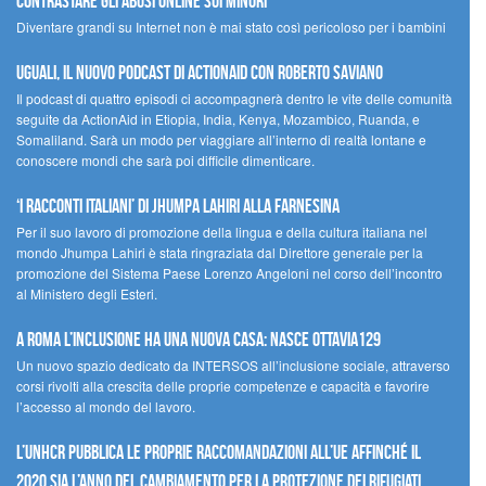
contrastare gli abusi online sui minori
Diventare grandi su Internet non è mai stato così pericoloso per i bambini
UGUALI, il nuovo podcast di ACTIONAID con Roberto Saviano
Il podcast di quattro episodi ci accompagnerà dentro le vite delle comunità
seguite da ActionAid in Etiopia, India, Kenya, Mozambico, Ruanda, e
Somaliland. Sarà un modo per viaggiare all’interno di realtà lontane e
conoscere mondi che sarà poi difficile dimenticare.
‘I racconti italiani’ di Jhumpa Lahiri alla Farnesina
Per il suo lavoro di promozione della lingua e della cultura italiana nel
mondo Jhumpa Lahiri è stata ringraziata dal Direttore generale per la
promozione del Sistema Paese Lorenzo Angeloni nel corso dell’incontro
al Ministero degli Esteri.
A Roma l’inclusione ha una nuova casa: nasce Ottavia129
Un nuovo spazio dedicato da INTERSOS all’inclusione sociale, attraverso
corsi rivolti alla crescita delle proprie competenze e capacità e favorire
l’accesso al mondo del lavoro.
L’UNHCR pubblica le proprie raccomandazioni all’UE affinché il
2020 sia l’anno del cambiamento per la protezione dei rifugiati