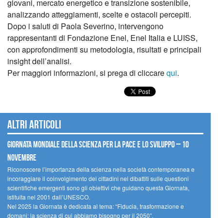
giovani, mercato energetico e transizione sostenibile,
analizzando atteggiamenti, scelte e ostacoli percepiti.
Dopo i saluti di Paola Severino, intervengono
rappresentanti di Fondazione Enel, Enel Italia e LUISS,
con approfondimenti su metodologia, risultati e principali
insight dell’analisi.
Per maggiori informazioni, si prega di cliccare
qui
.
Altri articoli
Giornata mondiale della scienza per la pace e lo sviluppo – 10
novembre
Riconoscere l’importanza della scienza nella società contemporanea e
incoraggiare il coinvolgimento dei cittadini nei dibattiti sulle questioni
scientifiche emergenti sono gli obiettivi che guidano questa Giornata,
istituita nel 2001 dall’UNESCO.
Nel 2025 la Giornata è dedicata al tema: “Fiducia, trasformazione e
domani: la scienza di cui abbiamo bisogno per il 2050”.