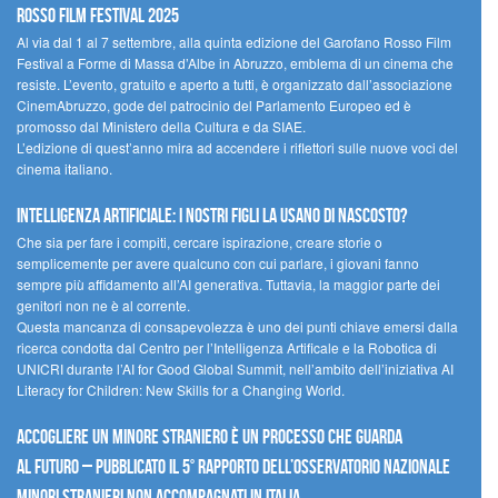
Rosso Film Festival 2025
Al via dal 1 al 7 settembre, alla quinta edizione del Garofano Rosso Film
Festival a Forme di Massa d’Albe in Abruzzo, emblema di un cinema che
resiste. L’evento, gratuito e aperto a tutti, è organizzato dall’associazione
CinemAbruzzo, gode del patrocinio del Parlamento Europeo ed è
promosso dal Ministero della Cultura e da SIAE.
L’edizione di quest’anno mira ad accendere i riflettori sulle nuove voci del
cinema italiano.
Intelligenza artificiale: i nostri figli la usano di nascosto?
Che sia per fare i compiti, cercare ispirazione, creare storie o
semplicemente per avere qualcuno con cui parlare, i giovani fanno
sempre più affidamento all’AI generativa. Tuttavia, la maggior parte dei
genitori non ne è al corrente.
Questa mancanza di consapevolezza è uno dei punti chiave emersi dalla
ricerca condotta dal Centro per l’Intelligenza Artificale e la Robotica di
UNICRI durante l’AI for Good Global Summit, nell’ambito dell’iniziativa AI
Literacy for Children: New Skills for a Changing World.
Accogliere un minore straniero è un processo che guarda
al futuro – Pubblicato il 5° rapporto dell’Osservatorio Nazionale
Minori Stranieri Non Accompagnati in Italia