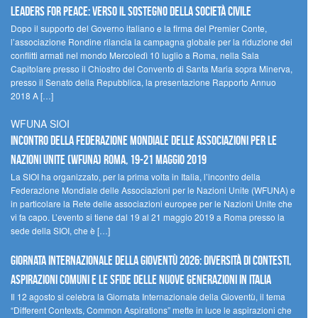
Leaders for peace: verso il sostegno della società civile
Dopo il supporto del Governo italiano e la firma del Premier Conte,
l’associazione Rondine rilancia la campagna globale per la riduzione dei
conflitti armati nel mondo Mercoledì 10 luglio a Roma, nella Sala
Capitolare presso il Chiostro del Convento di Santa Maria sopra Minerva,
presso il Senato della Repubblica, la presentazione Rapporto Annuo
2018 A […]
WFUNA SIOI
Incontro della Federazione Mondiale delle Associazioni per le
Nazioni Unite (WFUNA) Roma, 19-21 maggio 2019
La SIOI ha organizzato, per la prima volta in Italia, l’incontro della
Federazione Mondiale delle Associazioni per le Nazioni Unite (WFUNA) e
in particolare la Rete delle associazioni europee per le Nazioni Unite che
vi fa capo. L’evento si tiene dal 19 al 21 maggio 2019 a Roma presso la
sede della SIOI, che è […]
GIORNATA INTERNAZIONALE DELLA GIOVENTÙ 2026: DIVERSITÀ DI CONTESTI,
ASPIRAZIONI COMUNI E LE SFIDE DELLE NUOVE GENERAZIONI IN ITALIA
Il 12 agosto si celebra la Giornata Internazionale della Gioventù, il tema
“Different Contexts, Common Aspirations” mette in luce le aspirazioni che