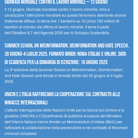
Giornata mondiale contro il lavoro minorile – 12 giugno
Il 12 giugno, Giornata mondiale contro il lavoro minorile, mira a
canalizzare l’attenzione mondiale su questo fenomeno aberrante ancora
tristemente diffuso: si stima che 1 bambino su 10 (circa 160 milioni di
bambini al mondo) sia vittima di lavoro minorile. Il tema è parte
dell’Obiettivo 8.7 dell’Agenda 2030 per lo Sviluppo Sostenibile.
Summer School on Misinformation, Disinformation and Hate Speech,
30 giugno-4 luglio 2025. Formato ibrido: Roma (Italia) e online. Data
di scadenza per la domanda di iscrizione: 16 giugno 2025
La 3ª edizione della Summer School on Misinformation, Disinformation,
and Hate Speech sarà tenuta in formato ibrido dal 30 giugno al 4 luglio
2025.
UNICRI e l’Italia rafforzano la cooperazione sul contrasto alle
minacce internazionali
L’Istituto interregionale delle Nazioni Unite per la ricerca sul crimine e la
giustizia (UNICRI) e il Dipartimento di pubblica sicurezza del Ministero
dell’Interno italiano hanno firmato un Memorandum d’intesa (MoU) per
rafforzare la collaborazione nella prevenzione e nel contrasto di fenomeni
criminali complessi.