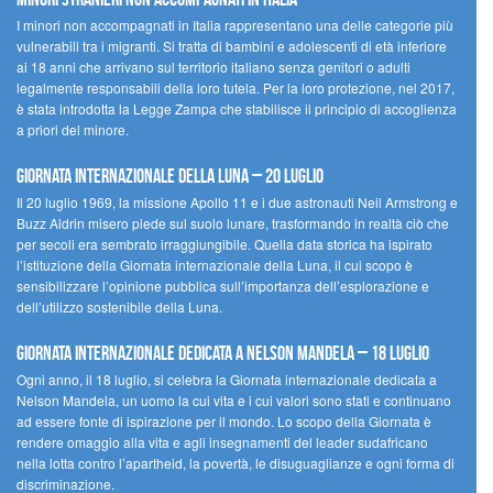
I minori non accompagnati in Italia rappresentano una delle categorie più
vulnerabili tra i migranti. Si tratta di bambini e adolescenti di età inferiore
ai 18 anni che arrivano sul territorio italiano senza genitori o adulti
legalmente responsabili della loro tutela. Per la loro protezione, nel 2017,
è stata introdotta la Legge Zampa che stabilisce il principio di accoglienza
a priori del minore.
Giornata Internazionale della Luna – 20 luglio
Il 20 luglio 1969, la missione Apollo 11 e i due astronauti Neil Armstrong e
Buzz Aldrin misero piede sul suolo lunare, trasformando in realtà ciò che
per secoli era sembrato irraggiungibile. Quella data storica ha ispirato
l’istituzione della Giornata internazionale della Luna, il cui scopo è
sensibilizzare l’opinione pubblica sull’importanza dell’esplorazione e
dell’utilizzo sostenibile della Luna.
Giornata internazionale dedicata a Nelson Mandela – 18 luglio
Ogni anno, il 18 luglio, si celebra la Giornata internazionale dedicata a
Nelson Mandela, un uomo la cui vita e i cui valori sono stati e continuano
ad essere fonte di ispirazione per il mondo. Lo scopo della Giornata è
rendere omaggio alla vita e agli insegnamenti del leader sudafricano
nella lotta contro l’apartheid, la povertà, le disuguaglianze e ogni forma di
discriminazione.