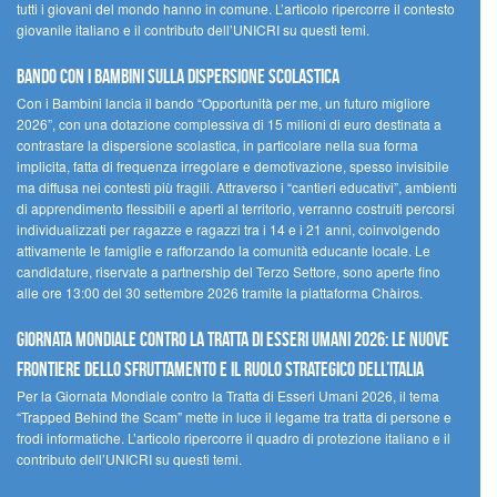
tutti i giovani del mondo hanno in comune. L’articolo ripercorre il contesto
giovanile italiano e il contributo dell’UNICRI su questi temi.
Bando Con i Bambini sulla dispersione scolastica
Con i Bambini lancia il bando “Opportunità per me, un futuro migliore
2026”, con una dotazione complessiva di 15 milioni di euro destinata a
contrastare la dispersione scolastica, in particolare nella sua forma
implicita, fatta di frequenza irregolare e demotivazione, spesso invisibile
ma diffusa nei contesti più fragili. Attraverso i “cantieri educativi”, ambienti
di apprendimento flessibili e aperti al territorio, verranno costruiti percorsi
individualizzati per ragazze e ragazzi tra i 14 e i 21 anni, coinvolgendo
attivamente le famiglie e rafforzando la comunità educante locale. Le
candidature, riservate a partnership del Terzo Settore, sono aperte fino
alle ore 13:00 del 30 settembre 2026 tramite la piattaforma Chàiros.
GIORNATA MONDIALE CONTRO LA TRATTA DI ESSERI UMANI 2026: LE NUOVE
FRONTIERE DELLO SFRUTTAMENTO E IL RUOLO STRATEGICO DELL’ITALIA
Per la Giornata Mondiale contro la Tratta di Esseri Umani 2026, il tema
“Trapped Behind the Scam” mette in luce il legame tra tratta di persone e
frodi informatiche. L’articolo ripercorre il quadro di protezione italiano e il
contributo dell’UNICRI su questi temi.