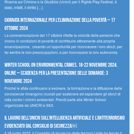
Ricerca sul Crimine e la Giustizia (Unicri) per il Rights Play Festival, è
stato, infatti, il diritto […]
Giornata internazionale per l’eliminazione della povertà – 17
ottobre 2024
La commemorazione del 17 ottobre riflette la volontà delle persone che
vivono in condizioni di povertà di contribuire attivamente alla propria
emancipazione, creando un’opportunità per riconoscere i loro sforzi, per
far sentire le loro preoccupazioni, e per riconoscere la loro autonomia.
Winter School on Environmental Crimes, 18-22 novembre 2024,
Online – Scadenza per la presentazione delle domande: 3
novembre 2024
Poiché le sfide continuano a evolvere, la formazione e la diffusione delle
conoscenze rimangono cruciali per sostenere ed espandere gli sforzi di
lotta contro i crimini ambientali. Prendi parte alla Winter School
organizzata da UNICRI e SIOI.
Il lavoro dell’UNICRI sull’intelligenza artificiale e l’antiterrorismo
evidenziato dal Consiglio di Sicurezza￼
Il 18 luglio 2023, il Consiglio di sicurezza delle Nazioni Unite ha tenuto il