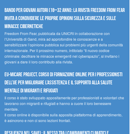
Bando per giovani autori (18–32 anni): la Rivista Freedom From Fear
invita a condividere le proprie opinioni sulla sicurezza e sulle
minacce cibernetiche
Freedom From Fear, pubblicata da UNICRI in collaborazione con
l’Università di Gand, mira ad approfondire le conoscenze e a
sensibilizzare l’opinione pubblica sui problemi più urgenti della comunità
internazionale. Per il prossimo numero, intitolato “Il nuovo codice
criminale: decifrare le minacce emergenti nel cyberspazio”, si invitano i
giovani a dare il loro contributo alla rivista.
EU-MiCare Project. Corso di formazione online per i professionisti
dell’UE per migliorare l’assistenza e il supporto alla salute
mentale di migranti e rifugiati
Il corso è stato sviluppato appositamente per professionisti e volontari che
lavorano con migranti e rifugiati e hanno a cuore il loro benessere
mentale.
Il corso online è disponibile sulla apposita piattaforma di apprendimento,
è asincrono e non ci sono lezioni frontali.
Resilienza nel Sahel: il nesso tra i cambiamenti climatici e