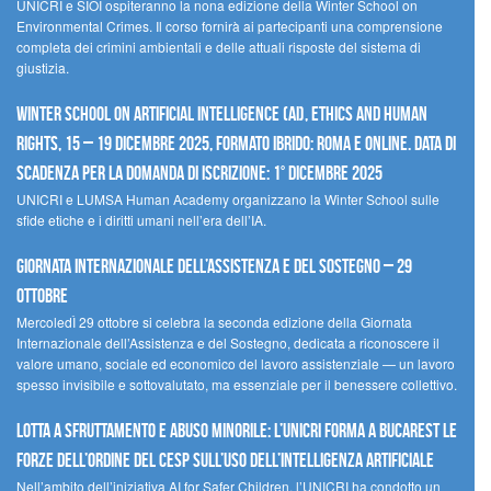
UNICRI e SIOI ospiteranno la nona edizione della Winter School on
Environmental Crimes. Il corso fornirà ai partecipanti una comprensione
completa dei crimini ambientali e delle attuali risposte del sistema di
giustizia.
Winter School on Artificial Intelligence (AI), Ethics and Human
Rights, 15 – 19 dicembre 2025, Formato Ibrido: Roma e online. Data di
scadenza per la domanda di iscrizione: 1° dicembre 2025
UNICRI e LUMSA Human Academy organizzano la Winter School sulle
sfide etiche e i diritti umani nell’era dell’IA.
Giornata internazionale dell’assistenza e del sostegno – 29
ottobre
MercoledÌ 29 ottobre si celebra la seconda edizione della Giornata
Internazionale dell’Assistenza e del Sostegno, dedicata a riconoscere il
valore umano, sociale ed economico del lavoro assistenziale — un lavoro
spesso invisibile e sottovalutato, ma essenziale per il benessere collettivo.
Lotta a sfruttamento e abuso minorile: l’UNICRI forma a Bucarest le
forze dell’ordine del CESP sull’uso dell’Intelligenza Artificiale
Nell’ambito dell’iniziativa AI for Safer Children, l’UNICRI ha condotto un