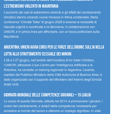
l’estremismo violento in Mauritania
L’aumento dei casi di estremismo violento e gli effetti del cambiamento
climatico stanno creando nuove minacce in Africa occidentale. Nella
conferenza “Climate Talks” di giugno 2025 è emersa la necessità di
risposte urgenti e coordinate e la Germania, in collaborazione con
UNICRI, è in prima linea per affrontarle, con un focus particolare sulla
Mauritania.
Argentina: UNICRI avvia corsi per le forze dell’ordine sull’IA nella
lotta allo sfruttamento sessuale dei minori
Il 26 e il 27 giugno, nell’ambito dell’iniziativa AI for Safer Children,
l’UNICRI, attraverso il suo Centro per l’Intelligenza Artificiale e la
Robotica, ha condotto un training regionale in Argentina. L’evento,
ospitato dal Pubblico Ministero della Città Autonoma di Buenos Aires, è
stato organizzato con il supporto del Ministero dell’Interno degli Emirati
Arabi Uniti.
Giornata Mondiale delle Competenze Giovanili – 15 luglio
Lo scopo di questa Giornata, istituita nel 2014, è promuovere i giovani, i
motori del cambiamento, e dotarli delle competenze necessarie per
accedere al mondo del lavoro e ottenere un impiego dignitoso. In vista