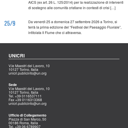
AICS (ex art. 26 L. 125/2014) per la realizzazione di interventi
di sostegno alle comunità cristiane in contesti di crisi […]
Da venerdì 25 a domenica 27 settembre 2026 a Torino, si
25/9
terrà la prima edizione del “Festival del Paesaggio Fluviale”,
intitolata Il Fiume che ci attraversa.
UNICRI
V.le Maestri del Lavoro, 10
10127 Torino, Italia
unicri.publicinfo@un.org
Sede
V.le Maestri del Lavoro, 10
10127 Torino, Italia
Tel. +39 0116537111
Fax +39 0116313368
unicri.publicinfo@un.org
Ufficio di Collegamento
Piazza di San Marco, 50
00186 Roma, Italia
Tel. +39 06 6789907