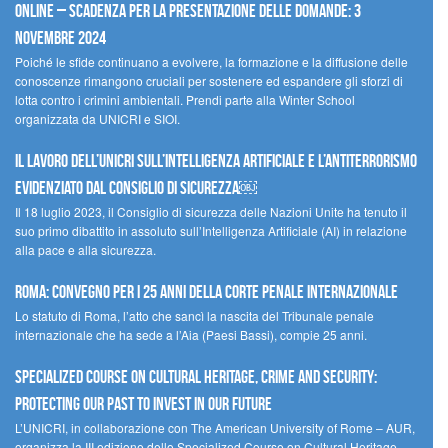
Online – Scadenza per la presentazione delle domande: 3
novembre 2024
Poiché le sfide continuano a evolvere, la formazione e la diffusione delle
conoscenze rimangono cruciali per sostenere ed espandere gli sforzi di
lotta contro i crimini ambientali. Prendi parte alla Winter School
organizzata da UNICRI e SIOI.
Il lavoro dell’UNICRI sull’intelligenza artificiale e l’antiterrorismo
evidenziato dal Consiglio di Sicurezza￼
Il 18 luglio 2023, il Consiglio di sicurezza delle Nazioni Unite ha tenuto il
suo primo dibattito in assoluto sull’Intelligenza Artificiale (AI) in relazione
alla pace e alla sicurezza.
Roma: convegno per i 25 anni della Corte penale internazionale
Lo statuto di Roma, l’atto che sancì la nascita del Tribunale penale
internazionale che ha sede a l’Aia (Paesi Bassi), compie 25 anni.
Specialized Course on Cultural Heritage, Crime and Security:
Protecting our Past to Invest in our Future
L’UNICRI, in collaborazione con The American University of Rome – AUR,
organizza la III edizione dello Specialized Course on Cultural Heritage,