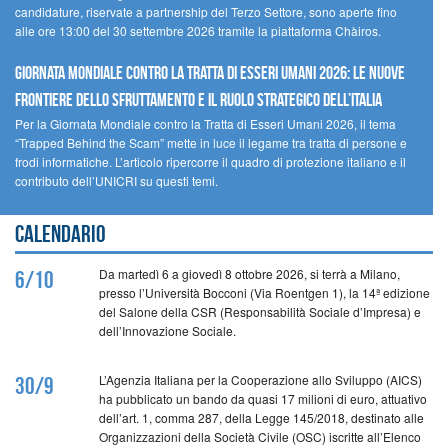
candidature, riservate a partnership del Terzo Settore, sono aperte fino
alle ore 13:00 del 30 settembre 2026 tramite la piattaforma Chàiros.
GIORNATA MONDIALE CONTRO LA TRATTA DI ESSERI UMANI 2026: LE NUOVE
FRONTIERE DELLO SFRUTTAMENTO E IL RUOLO STRATEGICO DELL’ITALIA
Per la Giornata Mondiale contro la Tratta di Esseri Umani 2026, il tema
“Trapped Behind the Scam” mette in luce il legame tra tratta di persone e
frodi informatiche. L’articolo ripercorre il quadro di protezione italiano e il
contributo dell’UNICRI su questi temi.
Calendario
Da martedì 6 a giovedì 8 ottobre 2026, si terrà a Milano,
6/10
presso l’Università Bocconi (Via Roentgen 1), la 14ª edizione
del Salone della CSR (Responsabilità Sociale d’Impresa) e
dell’Innovazione Sociale.
L’Agenzia Italiana per la Cooperazione allo Sviluppo (AICS)
30/9
ha pubblicato un bando da quasi 17 milioni di euro, attuativo
dell’art. 1, comma 287, della Legge 145/2018, destinato alle
Organizzazioni della Società Civile (OSC) iscritte all’Elenco