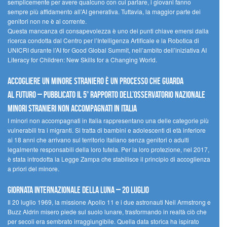
semplicemente per avere qualcuno con cui parlare, i giovani fanno
sempre più affidamento all’AI generativa. Tuttavia, la maggior parte dei
genitori non ne è al corrente.
Questa mancanza di consapevolezza è uno dei punti chiave emersi dalla
ricerca condotta dal Centro per l’Intelligenza Artificale e la Robotica di
UNICRI durante l’AI for Good Global Summit, nell’ambito dell’iniziativa AI
Literacy for Children: New Skills for a Changing World.
Accogliere un minore straniero è un processo che guarda
al futuro – Pubblicato il 5° rapporto dell’Osservatorio Nazionale
Minori Stranieri Non Accompagnati in Italia
I minori non accompagnati in Italia rappresentano una delle categorie più
vulnerabili tra i migranti. Si tratta di bambini e adolescenti di età inferiore
ai 18 anni che arrivano sul territorio italiano senza genitori o adulti
legalmente responsabili della loro tutela. Per la loro protezione, nel 2017,
è stata introdotta la Legge Zampa che stabilisce il principio di accoglienza
a priori del minore.
Giornata Internazionale della Luna – 20 luglio
Il 20 luglio 1969, la missione Apollo 11 e i due astronauti Neil Armstrong e
Buzz Aldrin misero piede sul suolo lunare, trasformando in realtà ciò che
per secoli era sembrato irraggiungibile. Quella data storica ha ispirato