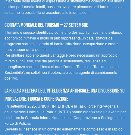
integrante della libertà di espressione e strettamente collegato alla libertà
di stampa: i media, infatti, possono svolgere pienamente il loro ruolo solo
se hanno la possibilità di accedere alle informazioni.
Giornata mondiale del turismo – 27 settembre
Il turismo è spesso identificato come uno dei fattori chiave nello sviluppo
economico, tuttavia è molto di più: rappresenta un catalizzatore del
progresso sociale, in grado di fornire istruzione, occupazione e creare
nuove opportunità per tutti.
Per sfruttare appieno questi vantaggi è però necessario un approccio
mirato e inclusivo, che dia priorità a sostenibilità, resilienza ed
uguaglianza sociale. Il tema di quest’anno, “Turismo e Trasformazione
Sostenibile”, ne sottolinea il potenziale come agente di cambiamento
positivo.
La polizia nell’era dell’Intelligenza Artificiale: una discussione su
innovazione, fiducia e cooperazione
Il 9 settembre 2025, UNICRI, INTERPOL e la Task Force Inter-Agenzia
delle Nazioni Unite sulla Polizia (IATF-P) hanno organizzato un evento per
celebrare la Giornata Internazionale della Cooperazione a Sostegno delle
Forze di Polizia.
L’evento si inserisce in un contesto estremamente complesso e in rapido
mutamento, in cui le forze dell’ordine di tutto il mondo stanno