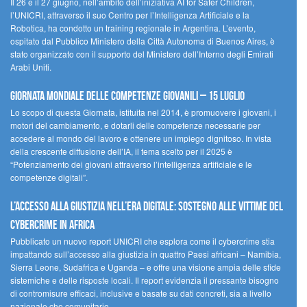
Il 26 e il 27 giugno, nell’ambito dell’iniziativa AI for Safer Children,
l’UNICRI, attraverso il suo Centro per l’Intelligenza Artificiale e la
Robotica, ha condotto un training regionale in Argentina. L’evento,
ospitato dal Pubblico Ministero della Città Autonoma di Buenos Aires, è
stato organizzato con il supporto del Ministero dell’Interno degli Emirati
Arabi Uniti.
Giornata Mondiale delle Competenze Giovanili – 15 luglio
Lo scopo di questa Giornata, istituita nel 2014, è promuovere i giovani, i
motori del cambiamento, e dotarli delle competenze necessarie per
accedere al mondo del lavoro e ottenere un impiego dignitoso. In vista
della crescente diffusione dell’IA, il tema scelto per il 2025 è
“Potenziamento dei giovani attraverso l’intelligenza artificiale e le
competenze digitali”.
L’accesso alla giustizia nell’era digitale: sostegno alle vittime del
cybercrime in Africa
Pubblicato un nuovo report UNICRI che esplora come il cybercrime stia
impattando sull’accesso alla giustizia in quattro Paesi africani – Namibia,
Sierra Leone, Sudafrica e Uganda – e offre una visione ampia delle sfide
sistemiche e delle risposte locali. Il report evidenzia il pressante bisogno
di contromisure efficaci, inclusive e basate su dati concreti, sia a livello
nazionale che comunitario.