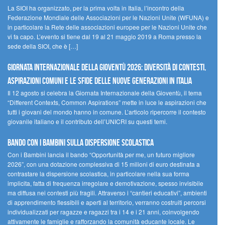
La SIOI ha organizzato, per la prima volta in Italia, l’incontro della
Federazione Mondiale delle Associazioni per le Nazioni Unite (WFUNA) e
in particolare la Rete delle associazioni europee per le Nazioni Unite che
vi fa capo. L’evento si tiene dal 19 al 21 maggio 2019 a Roma presso la
sede della SIOI, che è […]
GIORNATA INTERNAZIONALE DELLA GIOVENTÙ 2026: DIVERSITÀ DI CONTESTI,
ASPIRAZIONI COMUNI E LE SFIDE DELLE NUOVE GENERAZIONI IN ITALIA
Il 12 agosto si celebra la Giornata Internazionale della Gioventù, il tema
“Different Contexts, Common Aspirations” mette in luce le aspirazioni che
tutti i giovani del mondo hanno in comune. L’articolo ripercorre il contesto
giovanile italiano e il contributo dell’UNICRI su questi temi.
Bando Con i Bambini sulla dispersione scolastica
Con i Bambini lancia il bando “Opportunità per me, un futuro migliore
2026”, con una dotazione complessiva di 15 milioni di euro destinata a
contrastare la dispersione scolastica, in particolare nella sua forma
implicita, fatta di frequenza irregolare e demotivazione, spesso invisibile
ma diffusa nei contesti più fragili. Attraverso i “cantieri educativi”, ambienti
di apprendimento flessibili e aperti al territorio, verranno costruiti percorsi
individualizzati per ragazze e ragazzi tra i 14 e i 21 anni, coinvolgendo
attivamente le famiglie e rafforzando la comunità educante locale. Le