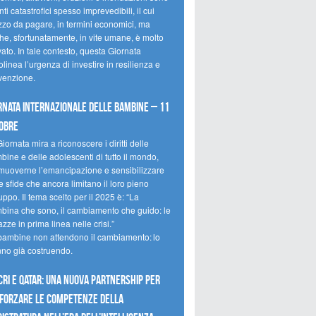
ti catastrofici spesso imprevedibili, il cui
zzo da pagare, in termini economici, ma
he, sfortunatamente, in vite umane, è molto
ato. In tale contesto, questa Giornata
olinea l’urgenza di investire in resilienza e
venzione.
rnata internazionale delle bambine – 11
obre
iornata mira a riconoscere i diritti delle
ine e delle adolescenti di tutto il mondo,
muoverne l’emancipazione e sensibilizzare
e sfide che ancora limitano il loro pieno
uppo. Il tema scelto per il 2025 è: “La
bina che sono, il cambiamento che guido: le
zze in prima linea nelle crisi.”
bambine non attendono il cambiamento: lo
nno già costruendo.
CRI e Qatar: una nuova partnership per
forzare le competenze della