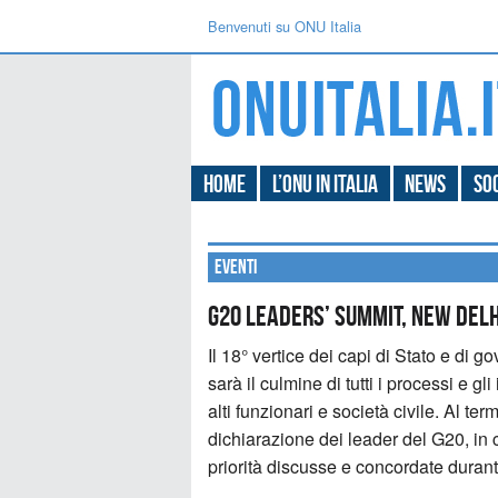
Benvenuti su ONU Italia
Home
L’ONU in Italia
News
Soc
Eventi
G20 Leaders’ Summit, New Delh
Il 18° vertice dei capi di Stato e di 
sarà il culmine di tutti i processi e gl
alti funzionari e società civile. Al t
dichiarazione dei leader del G20, in c
priorità discusse e concordate durante 