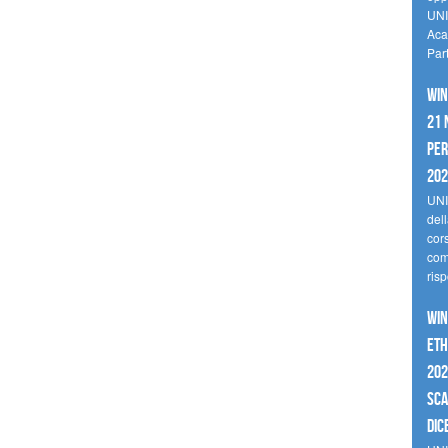
UNI
Aca
Par
Win
21 
per
20
UNI
del
cor
comp
risp
Win
Eth
202
sca
dic