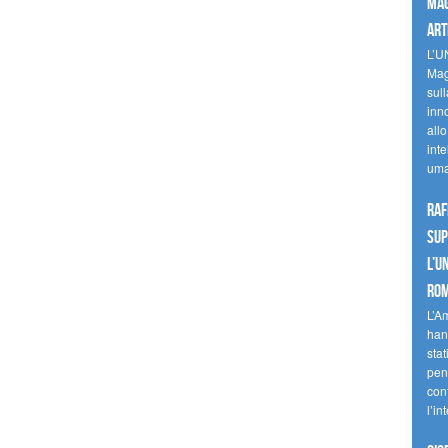
mag
art
L’U
Mag
sul
inn
allo
inte
uma
Raf
sup
l’U
Ro
L’A
han
stat
pen
con
l’in