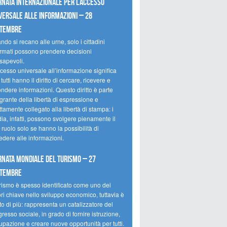
rnata internazionale per l’accesso
versale alle informazioni – 28
ttembre
do si recano alle urne, solo i cittadini
ormati possono prendere decisioni
sapevoli.
cesso universale all’informazione significa
tutti hanno il diritto di cercare, ricevere e
ondere informazioni. Questo diritto è parte
grante della libertà di espressione e
ttamente collegato alla libertà di stampa: i
ia, infatti, possono svolgere pienamente il
 ruolo solo se hanno la possibilità di
edere alle informazioni.
rnata mondiale del turismo – 27
ttembre
urismo è spesso identificato come uno dei
ori chiave nello sviluppo economico, tuttavia è
o di più: rappresenta un catalizzatore del
resso sociale, in grado di fornire istruzione,
upazione e creare nuove opportunità per tutti.