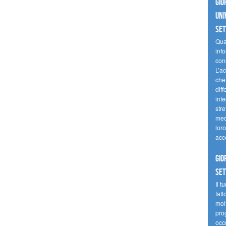
Gio
uni
se
Quan
inf
con
L’ac
che 
diff
inte
stre
med
loro
acc
Gio
se
Il t
fatt
molt
prog
occ