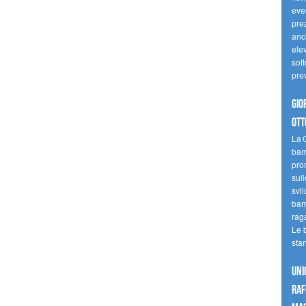
even
pre
anc
elev
sott
pre
Gio
ott
La G
bamb
pro
sull
svil
bam
raga
Le 
sta
UNI
raf