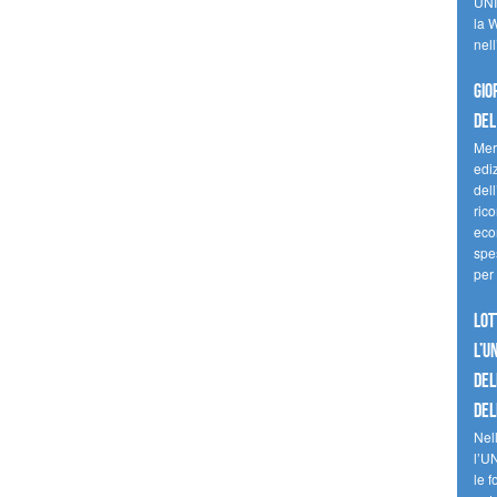
UNI
la W
nell
Gio
del
Mer
edi
del
ric
eco
spes
per 
Lot
l’U
del
del
Nell
l’U
le f