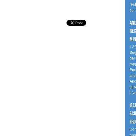
“Fi
cui
And
reg
min
Il 2
Seg
dal 
rap
Perù
all
Andi
(CAM
Liv
Isc
Sch
fro
Cono
oppo