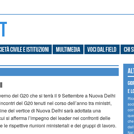
ietà civile e Istituzioni
Multimedia
Voci dal field
Chi 
Al
Gio
i
e l
governo del G20 che si terrà il 9 Settembre a Nuova Delhi
Ric
i incontri del G20 tenuti nel corso dell’anno tra ministri,
soc
ermine del vertice di Nuova Delhi sarà adottata una
coin
ques
ui si afferma l’impegno dei leader nei confronti delle
che
le rispettive riunioni ministeriali e dei gruppi di lavoro.
dal
Nel