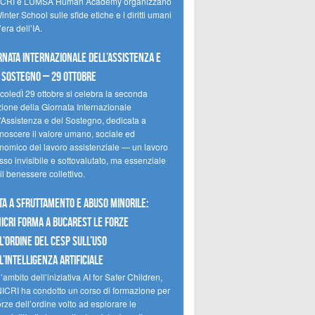
CRI e LUMSA Human Academy organizzano
inter School sulle sfide etiche e i diritti umani
’era dell’IA.
rnata internazionale dell’assistenza e
 sostegno – 29 ottobre
coledÌ 29 ottobre si celebra la seconda
zione della Giornata Internazionale
l’Assistenza e del Sostegno, dedicata a
onoscere il valore umano, sociale ed
nomico del lavoro assistenziale — un lavoro
so invisibile e sottovalutato, ma essenziale
il benessere collettivo.
ta a sfruttamento e abuso minorile:
NICRI forma a Bucarest le forze
l’ordine del CESP sull’uso
l’Intelligenza Artificiale
’ambito dell’iniziativa AI for Safer Children,
NICRI ha condotto un corso di formazione per
orze dell’ordine volto ad esplorare le