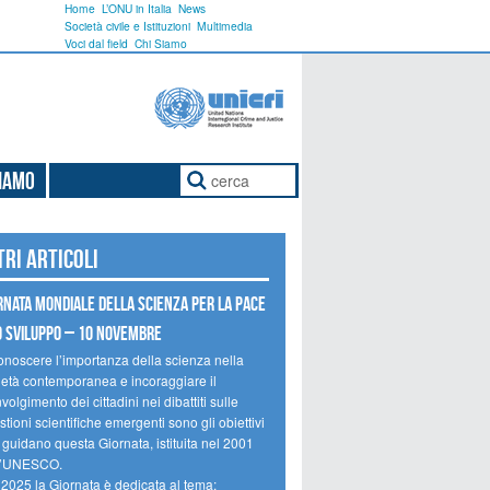
Home
L’ONU in Italia
News
Società civile e Istituzioni
Multimedia
Voci dal field
Chi Siamo
Siamo
tri articoli
rnata mondiale della scienza per la pace
o sviluppo – 10 novembre
onoscere l’importanza della scienza nella
ietà contemporanea e incoraggiare il
volgimento dei cittadini nei dibattiti sulle
tioni scientifiche emergenti sono gli obiettivi
 guidano questa Giornata, istituita nel 2001
l’UNESCO.
 2025 la Giornata è dedicata al tema: