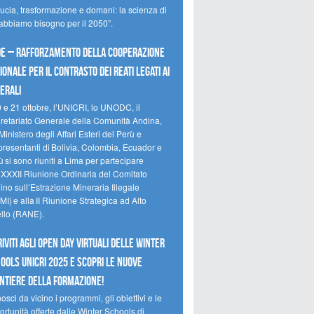
ducia, trasformazione e domani: la scienza di
 abbiamo bisogno per il 2050”.
e – Rafforzamento della cooperazione
ionale per il contrasto dei reati legati ai
erali
0 e 21 ottobre, l’UNICRI, lo UNODC, il
retariato Generale della Comunità Andina,
Ministero degli Affari Esteri del Perù e
presentanti di Bolivia, Colombia, Ecuador e
 si sono riuniti a Lima per partecipare
a XXXII Riunione Ordinaria del Comitato
no sull’Estrazione Mineraria Illegale
I) e alla II Riunione Strategica ad Alto
ello (RANE).
riviti agli Open Day Virtuali delle Winter
ools UNICRI 2025 e scopri le nuove
ntiere della formazione!
sci da vicino i programmi, gli obiettivi e le
rtunità offerte dalle Winter Schools di