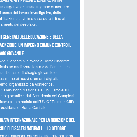
nzialità di strumenti e tecniche basati
’intelligenza artificiale in grado di facilitare
 passo del lavoro investigativo, dalla
tificazione di vittime e sospettati, fino al
evamento dei deepfake.
ti Generali dell’Educazione e della
venzione: un impegno comune contro il
agio giovanile
edì 9 ottobre si è svolto a Roma l’incontro
cato ad analizzare lo stato dell’arte di temi
 il bullismo, il disagio giovanile e
ucazione ai nuovi strumenti digitali.
vento, organizzato da Adnkronos,
l’Osservatorio Nazionale sul bullismo e sul
agio giovanile e dall’Accademia dei Campioni,
icevuto il patrocinio dell’UNICEF e della Città
ropolitana di Roma Capitale.
rnata internazionale per la riduzione del
chio di disastri naturali – 13 ottobre
emoti, alluvioni, eruzioni e inondazioni sono