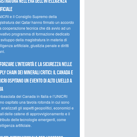
istratura nell’era dell’intelligenza
ificiale
NICRI e il Consiglio Supremo della
istratura del Qatar hanno firmato un accordo
la cooperazione tecnica che dà avvio ad un
ovativo programma di formazione dedicato
 sviluppo della magistratura in materia di
lligenza artificiale, giustizia penale e diritti
ni.
forzare l’integrità e la sicurezza nelle
ply chain dei minerali critici: il Canada e
NICRI ospitano un evento di alto livello a
ma
mbasciata del Canada in Italia e l’UNICRI
no ospitato una tavola rotonda in cui sono
i analizzati gli aspetti geopolitici, economici e
ali delle catene di approvvigionamento e il
tributo delle tecnologie emergenti, come
telligenza artificiale.