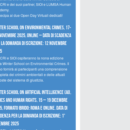
CRI e dei suoi partner, SIOI e LUMSA Human
demy.
tecipa ai due Open Day Virtuali dedicati!
ter School on Environmental Crimes, 17-
novembre 2025, Online – Data di scadenza
 la domanda di iscrizione: 12 novembre
25
CRI e SIOI ospiteranno la nona edizione
la Winter School on Environmental Crimes. Il
so fornirà ai partecipanti una comprensione
leta dei crimini ambientali e delle attuali
oste del sistema di giustizia.
ter School on Artificial Intelligence (AI),
ics and Human Rights, 15 – 19 dicembre
5, Formato Ibrido: Roma e online. Data di
denza per la domanda di iscrizione: 1°
embre 2025