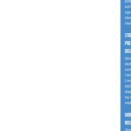
pote
sull
ogni
iden
ril
Sta
Pre
dis
Giov
dedi
come
l’ed
L’e
dal
dis
ha r
met
Gio
ris
Terr