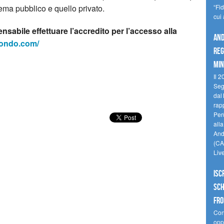
stema pubblico e quello privato.
“Fi
cui
nsabile effettuare l’accredito per l’accesso alla
And
mondo.com/
reg
min
Il 2
Seg
dal 
rap
Perù
all
Andi
(CAM
Liv
Isc
Sch
fro
Cono
oppo