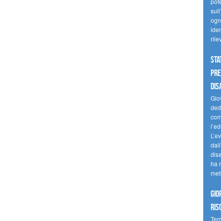
pote
sull
ogni
iden
ril
Sta
Pre
dis
Giov
dedi
come
l’ed
L’e
dal
dis
ha r
met
Gio
ris
Terr