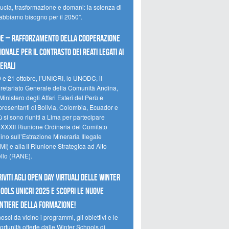
ducia, trasformazione e domani: la scienza di
 abbiamo bisogno per il 2050”.
e – Rafforzamento della cooperazione
ionale per il contrasto dei reati legati ai
erali
0 e 21 ottobre, l’UNICRI, lo UNODC, il
retariato Generale della Comunità Andina,
Ministero degli Affari Esteri del Perù e
presentanti di Bolivia, Colombia, Ecuador e
 si sono riuniti a Lima per partecipare
a XXXII Riunione Ordinaria del Comitato
no sull’Estrazione Mineraria Illegale
I) e alla II Riunione Strategica ad Alto
ello (RANE).
riviti agli Open Day Virtuali delle Winter
ools UNICRI 2025 e scopri le nuove
ntiere della formazione!
sci da vicino i programmi, gli obiettivi e le
rtunità offerte dalle Winter Schools di