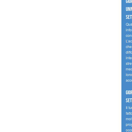
Gio
uni
se
Quan
inf
con
L’ac
che 
diff
inte
stre
med
loro
acc
Gio
se
Il t
fatt
molt
prog
occ