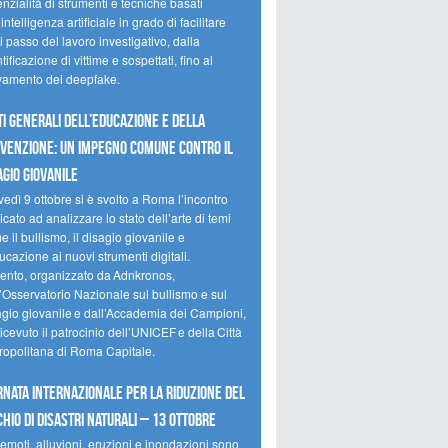
nzialità di strumenti e tecniche basati
’intelligenza artificiale in grado di facilitare
 passo del lavoro investigativo, dalla
tificazione di vittime e sospettati, fino al
evamento dei deepfake.
ti Generali dell’Educazione e della
venzione: un impegno comune contro il
agio giovanile
edì 9 ottobre si è svolto a Roma l’incontro
cato ad analizzare lo stato dell’arte di temi
 il bullismo, il disagio giovanile e
ucazione ai nuovi strumenti digitali.
vento, organizzato da Adnkronos,
l’Osservatorio Nazionale sul bullismo e sul
agio giovanile e dall’Accademia dei Campioni,
icevuto il patrocinio dell’UNICEF e della Città
ropolitana di Roma Capitale.
rnata internazionale per la riduzione del
chio di disastri naturali – 13 ottobre
emoti, alluvioni, eruzioni e inondazioni sono