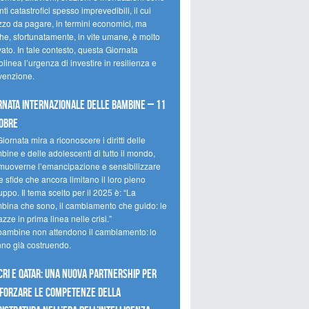
ti catastrofici spesso imprevedibili, il cui
zzo da pagare, in termini economici, ma
he, sfortunatamente, in vite umane, è molto
ato. In tale contesto, questa Giornata
olinea l’urgenza di investire in resilienza e
venzione.
rnata internazionale delle bambine – 11
obre
iornata mira a riconoscere i diritti delle
ine e delle adolescenti di tutto il mondo,
muoverne l’emancipazione e sensibilizzare
e sfide che ancora limitano il loro pieno
uppo. Il tema scelto per il 2025 è: “La
bina che sono, il cambiamento che guido: le
zze in prima linea nelle crisi.”
bambine non attendono il cambiamento: lo
nno già costruendo.
CRI e Qatar: una nuova partnership per
forzare le competenze della