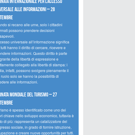
rnata internazionale per l’accesso
versale alle informazioni – 28
ttembre
do si recano alle urne, solo i cittadini
ormati possono prendere decisioni
sapevoli.
cesso universale all’informazione significa
tutti hanno il diritto di cercare, ricevere e
ondere informazioni. Questo diritto è parte
grante della libertà di espressione e
ttamente collegato alla libertà di stampa: i
ia, infatti, possono svolgere pienamente il
 ruolo solo se hanno la possibilità di
edere alle informazioni.
rnata mondiale del turismo – 27
ttembre
urismo è spesso identificato come uno dei
ori chiave nello sviluppo economico, tuttavia è
o di più: rappresenta un catalizzatore del
resso sociale, in grado di fornire istruzione,
upazione e creare nuove opportunità per tutti.