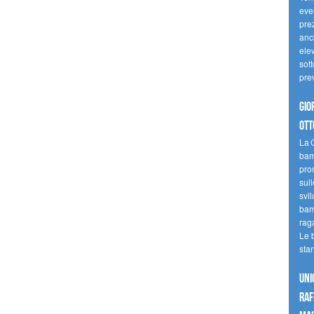
even
pre
anc
elev
sott
pre
Gio
ott
La G
bamb
pro
sull
svil
bam
raga
Le 
sta
UNI
raf