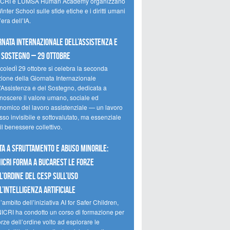
CRI e LUMSA Human Academy organizzano
inter School sulle sfide etiche e i diritti umani
’era dell’IA.
rnata internazionale dell’assistenza e
 sostegno – 29 ottobre
coledÌ 29 ottobre si celebra la seconda
zione della Giornata Internazionale
l’Assistenza e del Sostegno, dedicata a
onoscere il valore umano, sociale ed
nomico del lavoro assistenziale — un lavoro
so invisibile e sottovalutato, ma essenziale
il benessere collettivo.
ta a sfruttamento e abuso minorile:
NICRI forma a Bucarest le forze
l’ordine del CESP sull’uso
l’Intelligenza Artificiale
’ambito dell’iniziativa AI for Safer Children,
NICRI ha condotto un corso di formazione per
orze dell’ordine volto ad esplorare le