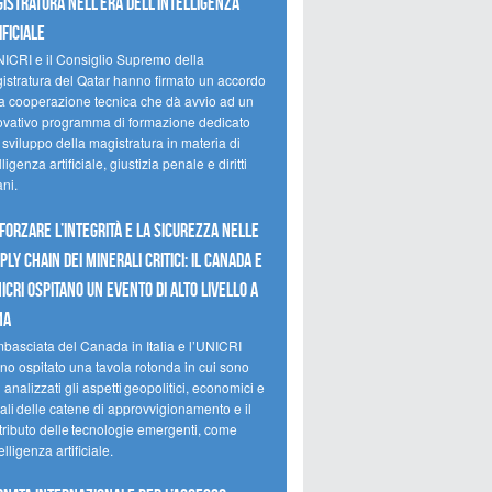
istratura nell’era dell’intelligenza
ificiale
NICRI e il Consiglio Supremo della
istratura del Qatar hanno firmato un accordo
la cooperazione tecnica che dà avvio ad un
ovativo programma di formazione dedicato
 sviluppo della magistratura in materia di
lligenza artificiale, giustizia penale e diritti
ni.
forzare l’integrità e la sicurezza nelle
ply chain dei minerali critici: il Canada e
NICRI ospitano un evento di alto livello a
ma
mbasciata del Canada in Italia e l’UNICRI
no ospitato una tavola rotonda in cui sono
i analizzati gli aspetti geopolitici, economici e
ali delle catene di approvvigionamento e il
tributo delle tecnologie emergenti, come
telligenza artificiale.