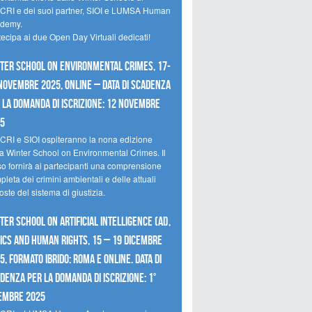
CRI e dei suoi partner, SIOI e LUMSA Human
demy.
tecipa ai due Open Day Virtuali dedicati!
ter School on Environmental Crimes, 17-
novembre 2025, Online – Data di scadenza
 la domanda di iscrizione: 12 novembre
25
CRI e SIOI ospiteranno la nona edizione
la Winter School on Environmental Crimes. Il
so fornirà ai partecipanti una comprensione
leta dei crimini ambientali e delle attuali
oste del sistema di giustizia.
ter School on Artificial Intelligence (AI),
ics and Human Rights, 15 – 19 dicembre
5, Formato Ibrido: Roma e online. Data di
denza per la domanda di iscrizione: 1°
embre 2025