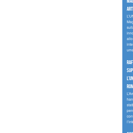
mag
art
L’U
Mag
sul
inn
allo
inte
uma
Raf
sup
l’U
Ro
L’A
han
stat
pen
con
l’in