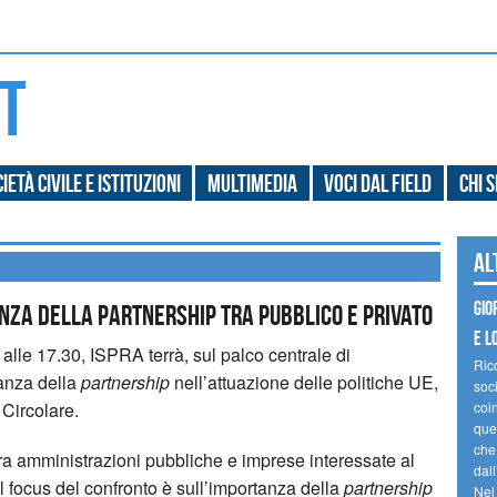
ietà civile e Istituzioni
Multimedia
Voci dal field
Chi 
Al
Gio
NZA DELLA PARTNERSHIP TRA PUBBLICO E PRIVATO
e l
 alle 17.30, ISPRA terrà, sul palco centrale di
Ric
anza della
partnership
nell’attuazione delle politiche UE,
soc
 Circolare.
coin
ques
che
tra amministrazioni pubbliche e imprese interessate al
dal
 focus del confronto è sull’importanza della
partnership
Nel