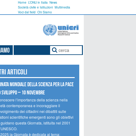
Home
L’ONU in Italia
News
Società civile e Istituzioni
Multimedia
Voci dal field
Chi Siamo
Siamo
tri articoli
rnata mondiale della scienza per la pace
o sviluppo – 10 novembre
onoscere l’importanza della scienza nella
ietà contemporanea e incoraggiare il
volgimento dei cittadini nei dibattiti sulle
tioni scientifiche emergenti sono gli obiettivi
 guidano questa Giornata, istituita nel 2001
l’UNESCO.
 2025 la Giornata è dedicata al tema: