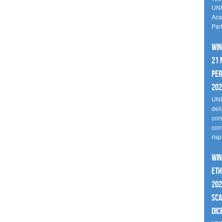
UNI
Aca
Par
Win
21 
per
20
UNI
del
cor
comp
risp
Win
Eth
202
sca
dic