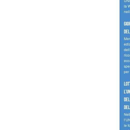
UNI
la W
nell
Gio
del
Mer
edi
del
ric
eco
spes
per 
Lot
l’U
del
del
Nell
l’U
le f