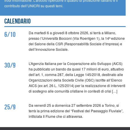
frodi informatiche. L’articolo ripercorre il quadro di protezione italiano e il
contributo dell’UNICRI su questi temi.
Calendario
Da martedì 6 a giovedì 8 ottobre 2026, si terrà a Milano,
6/10
presso l’Università Bocconi (Via Roentgen 1), la 14ª edizione
del Salone della CSR (Responsabilità Sociale d’Impresa) e
dell’Innovazione Sociale.
L’Agenzia Italiana per la Cooperazione allo Sviluppo (AICS)
30/9
ha pubblicato un bando da quasi 17 milioni di euro, attuativo
dell’art. 1, comma 287, della Legge 145/2018, destinato alle
Organizzazioni della Società Civile (OSC) iscritte all’Elenco
AICS (ex art. 26 L. 125/2014) per la realizzazione di interventi
di sostegno alle comunità cristiane in contesti di crisi […]
Da venerdì 25 a domenica 27 settembre 2026 a Torino, si
25/9
terrà la prima edizione del “Festival del Paesaggio Fluviale”,
intitolata Il Fiume che ci attraversa.