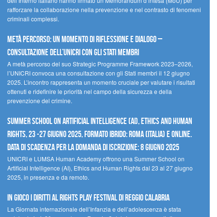
dell’Interno italiano hanno firmato un Memorandum d’intesa (MoU) per
rafforzare la collaborazione nella prevenzione e nel contrasto di fenomeni
criminali complessi.
Metà percorso: un momento di riflessione e dialogo –
Consultazione dell’UNICRI con gli Stati membri
A metà percorso del suo Strategic Programme Framework 2023–2026,
l’UNICRI convoca una consultazione con gli Stati membri il 12 giugno
2025. L’incontro rappresenta un momento cruciale per valutare i risultati
ottenuti e ridefinire le priorità nel campo della sicurezza e della
prevenzione del crimine.
Summer School on Artificial Intelligence (AI), Ethics and Human
Rights, 23 -27 giugno 2025, Formato Ibrido: Roma (Italia) e online.
Data di scadenza per la domanda di iscrizione: 8 giugno 2025
UNICRI e LUMSA Human Academy offrono una Summer School on
Artificial Intelligence (AI), Ethics and Human Rights dal 23 al 27 giugno
2025, in presenza e da remoto.
In gioco i diritti al Rights Play Festival di Reggio Calabria
La Giornata internazionale dell’Infanzia e dell’adolescenza è stata