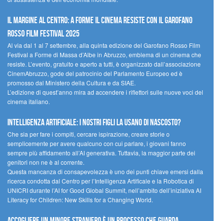
Il margine al centro: a Forme il cinema resiste con il Garofano
Rosso Film Festival 2025
Al via dal 1 al 7 settembre, alla quinta edizione del Garofano Rosso Film
Festival a Forme di Massa d’Albe in Abruzzo, emblema di un cinema che
resiste. L’evento, gratuito e aperto a tutti, è organizzato dall’associazione
CinemAbruzzo, gode del patrocinio del Parlamento Europeo ed è
promosso dal Ministero della Cultura e da SIAE.
L’edizione di quest’anno mira ad accendere i riflettori sulle nuove voci del
cinema italiano.
Intelligenza artificiale: i nostri figli la usano di nascosto?
Che sia per fare i compiti, cercare ispirazione, creare storie o
semplicemente per avere qualcuno con cui parlare, i giovani fanno
sempre più affidamento all’AI generativa. Tuttavia, la maggior parte dei
genitori non ne è al corrente.
Questa mancanza di consapevolezza è uno dei punti chiave emersi dalla
ricerca condotta dal Centro per l’Intelligenza Artificale e la Robotica di
UNICRI durante l’AI for Good Global Summit, nell’ambito dell’iniziativa AI
Literacy for Children: New Skills for a Changing World.
Accogliere un minore straniero è un processo che guarda