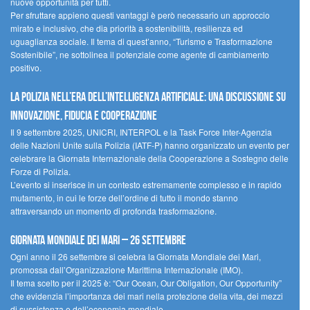
nuove opportunità per tutti.
Per sfruttare appieno questi vantaggi è però necessario un approccio
mirato e inclusivo, che dia priorità a sostenibilità, resilienza ed
uguaglianza sociale. Il tema di quest’anno, “Turismo e Trasformazione
Sostenibile”, ne sottolinea il potenziale come agente di cambiamento
positivo.
La polizia nell’era dell’Intelligenza Artificiale: una discussione su
innovazione, fiducia e cooperazione
Il 9 settembre 2025, UNICRI, INTERPOL e la Task Force Inter-Agenzia
delle Nazioni Unite sulla Polizia (IATF-P) hanno organizzato un evento per
celebrare la Giornata Internazionale della Cooperazione a Sostegno delle
Forze di Polizia.
L’evento si inserisce in un contesto estremamente complesso e in rapido
mutamento, in cui le forze dell’ordine di tutto il mondo stanno
attraversando un momento di profonda trasformazione.
Giornata Mondiale dei Mari – 26 settembre
Ogni anno il 26 settembre si celebra la Giornata Mondiale dei Mari,
promossa dall’Organizzazione Marittima Internazionale (IMO).
Il tema scelto per il 2025 è: “Our Ocean, Our Obligation, Our Opportunity”
che evidenzia l’importanza dei mari nella protezione della vita, dei mezzi
di sussistenza e dell’economia mondiale.