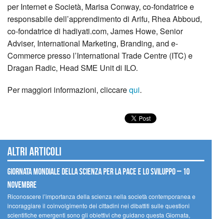
per Internet e Società, Marisa Conway, co-fondatrice e
responsabile dell’apprendimento di Arifu, Rhea Abboud,
co-fondatrice di hadiyati.com, James Howe, Senior
Adviser, International Marketing, Branding, and e-
Commerce presso l’International Trade Centre (ITC) e
Dragan Radic, Head SME Unit di ILO.
Per maggiori informazioni, cliccare
qui
.
Altri articoli
Giornata mondiale della scienza per la pace e lo sviluppo – 10
novembre
Riconoscere l’importanza della scienza nella società contemporanea e
incoraggiare il coinvolgimento dei cittadini nei dibattiti sulle questioni
scientifiche emergenti sono gli obiettivi che guidano questa Giornata,