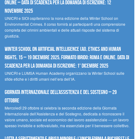
Online – Data di scadenza per la domanda di iscrizione: 12
novembre 2025
UNICRI e SIOI ospiteranno la nona edizione della Winter School on
Environmental Crimes. Il corso fornirà ai partecipanti una comprensione
completa dei crimini ambientali e delle attuali risposte del sistema di
giustizia.
Winter School on Artificial Intelligence (AI), Ethics and Human
Rights, 15 – 19 dicembre 2025, Formato Ibrido: Roma e online. Data di
scadenza per la domanda di iscrizione: 1° dicembre 2025
UNICRI e LUMSA Human Academy organizzano la Winter School sulle
sfide etiche e i diritti umani nell’era dell’IA.
Giornata internazionale dell’assistenza e del sostegno – 29
ottobre
MercoledÌ 29 ottobre si celebra la seconda edizione della Giornata
Internazionale dell’Assistenza e del Sostegno, dedicata a riconoscere il
valore umano, sociale ed economico del lavoro assistenziale — un lavoro
spesso invisibile e sottovalutato, ma essenziale per il benessere collettivo.
Lotta a sfruttamento e abuso minorile: l’UNICRI forma a Bucarest le