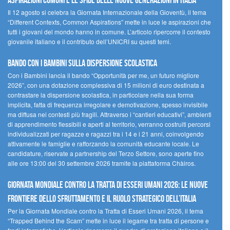
ASPIRAZIONI COMUNI E LE SFIDE DELLE NUOVE GENERAZIONI IN ITALIA
Il 12 agosto si celebra la Giornata Internazionale della Gioventù, il tema
“Different Contexts, Common Aspirations” mette in luce le aspirazioni che
tutti i giovani del mondo hanno in comune. L’articolo ripercorre il contesto
giovanile italiano e il contributo dell’UNICRI su questi temi.
Bando Con i Bambini sulla dispersione scolastica
Con i Bambini lancia il bando “Opportunità per me, un futuro migliore
2026”, con una dotazione complessiva di 15 milioni di euro destinata a
contrastare la dispersione scolastica, in particolare nella sua forma
implicita, fatta di frequenza irregolare e demotivazione, spesso invisibile
ma diffusa nei contesti più fragili. Attraverso i “cantieri educativi”, ambienti
di apprendimento flessibili e aperti al territorio, verranno costruiti percorsi
individualizzati per ragazze e ragazzi tra i 14 e i 21 anni, coinvolgendo
attivamente le famiglie e rafforzando la comunità educante locale. Le
candidature, riservate a partnership del Terzo Settore, sono aperte fino
alle ore 13:00 del 30 settembre 2026 tramite la piattaforma Chàiros.
GIORNATA MONDIALE CONTRO LA TRATTA DI ESSERI UMANI 2026: LE NUOVE
FRONTIERE DELLO SFRUTTAMENTO E IL RUOLO STRATEGICO DELL’ITALIA
Per la Giornata Mondiale contro la Tratta di Esseri Umani 2026, il tema
“Trapped Behind the Scam” mette in luce il legame tra tratta di persone e