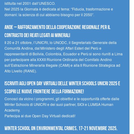
istituita nel 2001 dall’UNESCO.
Nel 2025 la Giornata è dedicata al tema: “Fiducia, trasformazione e
domani: la scienza di cui abbiamo bisogno per il 2050”.
Ande – Rafforzamento della cooperazione regionale per il
contrasto dei reati legati ai minerali
Il 20 e 21 ottobre, l’UNICRI, lo UNODC, il Segretariato Generale della
Comunità Andina, dal Ministero degli Affari Esteri del Perù e
rappresentanti di Bolivia, Colombia, Ecuador e Perù si sono riuniti a Lima
per partecipare alla XXXII Riunione Ordinaria del Comitato Andino
sull’Estrazione Mineraria Illegale (CAMI) e alla II Riunione Strategica ad
Alto Livello (RANE).
Iscriviti agli Open Day Virtuali delle Winter Schools UNICRI 2025 e
scopri le nuove frontiere della formazione!
Conosci da vicino i programmi, gli obiettivi e le opportunità offerte dalle
Winter Schools di UNICRI e dei suoi partner, SIOI e LUMSA Human
Academy.
Partecipa ai due Open Day Virtuali dedicati!
Winter School on Environmental Crimes, 17-21 novembre 2025,