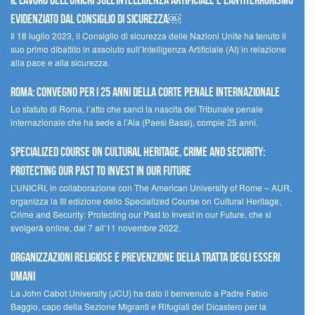
Il lavoro dell’UNICRI sull’intelligenza artificiale e l’antiterrorismo
evidenziato dal Consiglio di Sicurezza￼
Il 18 luglio 2023, il Consiglio di sicurezza delle Nazioni Unite ha tenuto il
suo primo dibattito in assoluto sull’Intelligenza Artificiale (AI) in relazione
alla pace e alla sicurezza.
Roma: convegno per i 25 anni della Corte penale internazionale
Lo statuto di Roma, l’atto che sancì la nascita del Tribunale penale
internazionale che ha sede a l’Aia (Paesi Bassi), compie 25 anni.
Specialized Course on Cultural Heritage, Crime and Security:
Protecting our Past to Invest in our Future
L’UNICRI, in collaborazione con The American University of Rome – AUR,
organizza la III edizione dello Specialized Course on Cultural Heritage,
Crime and Security: Protecting our Past to Invest in our Future, che si
svolgerà online, dal 7 all’11 novembre 2022.
Organizzazioni religiose e prevenzione della tratta degli esseri
umani
La John Cabot University (JCU) ha dato il benvenuto a Padre Fabio
Baggio, capo della Sezione Migranti e Rifugiati del Dicastero per la