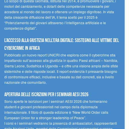
Lo scopo di questa Giornata, istituita nel 2014, è promuovere i giovani, i
motori del cambiamento, e dotarli delle competenze necessarie per
accedere al mondo del lavoro e ottenere un impiego dignitoso. In vista
della crescente diffusione dell’IA, il tema scelto per il 2025 è
“Potenziamento dei giovani attraverso l’intelligenza artificiale e le
competenze digitali”.
L’accesso alla giustizia nell’era digitale: sostegno alle vittime del
cybercrime in Africa
Pubblicato un nuovo report UNICRI che esplora come il cybercrime stia
impattando sull’accesso alla giustizia in quattro Paesi africani – Namibia,
Sierra Leone, Sudafrica e Uganda – e offre una visione ampia delle sfide
sistemiche e delle risposte locali. Il report evidenzia il pressante bisogno
di contromisure efficaci, inclusive e basate su dati concreti, sia a livello
nazionale che comunitario.
Apertura delle iscrizioni per i seminari AESI 2026
Sono aperte le iscrizioni per i seminari AESI 2026 che formeranno
studenti e giovani professionisti nel campo della diplomazia
internazionale. Il titolo di questa edizione è “New World Order calls
European Union for a stronger leadership of Peace”.
I corsi e i seminari vedranno la presenza di ambasciatori, rappresentanti
delle Nazioni Unite, membri delle Commissioni parlamentari europee,