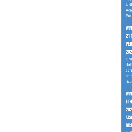
UNI
Aca
Par
Win
21 
per
20
UNI
del
cor
comp
risp
Win
Eth
202
sca
dic