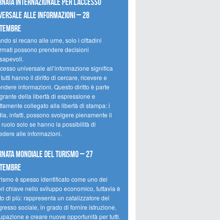
rnata internazionale per l’accesso
versale alle informazioni – 28
ttembre
do si recano alle urne, solo i cittadini
ormati possono prendere decisioni
sapevoli.
cesso universale all’informazione significa
tutti hanno il diritto di cercare, ricevere e
ondere informazioni. Questo diritto è parte
grante della libertà di espressione e
ttamente collegato alla libertà di stampa: i
ia, infatti, possono svolgere pienamente il
 ruolo solo se hanno la possibilità di
edere alle informazioni.
rnata mondiale del turismo – 27
ttembre
urismo è spesso identificato come uno dei
ori chiave nello sviluppo economico, tuttavia è
o di più: rappresenta un catalizzatore del
resso sociale, in grado di fornire istruzione,
upazione e creare nuove opportunità per tutti.