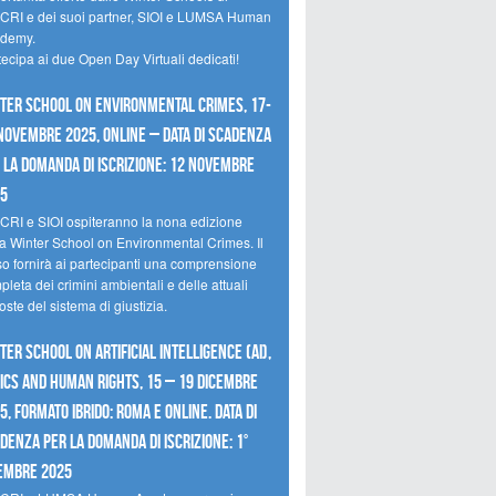
CRI e dei suoi partner, SIOI e LUMSA Human
demy.
tecipa ai due Open Day Virtuali dedicati!
ter School on Environmental Crimes, 17-
novembre 2025, Online – Data di scadenza
 la domanda di iscrizione: 12 novembre
25
CRI e SIOI ospiteranno la nona edizione
la Winter School on Environmental Crimes. Il
so fornirà ai partecipanti una comprensione
leta dei crimini ambientali e delle attuali
oste del sistema di giustizia.
ter School on Artificial Intelligence (AI),
ics and Human Rights, 15 – 19 dicembre
5, Formato Ibrido: Roma e online. Data di
denza per la domanda di iscrizione: 1°
embre 2025