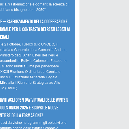
ducia, trasformazione e domani: la scienza di
 abbiamo bisogno per il 2050”.
e – Rafforzamento della cooperazione
ionale per il contrasto dei reati legati ai
erali
0 e 21 ottobre, l’UNICRI, lo UNODC, il
retariato Generale della Comunità Andina,
Ministero degli Affari Esteri del Perù e
presentanti di Bolivia, Colombia, Ecuador e
 si sono riuniti a Lima per partecipare
a XXXII Riunione Ordinaria del Comitato
no sull’Estrazione Mineraria Illegale
I) e alla II Riunione Strategica ad Alto
ello (RANE).
riviti agli Open Day Virtuali delle Winter
ools UNICRI 2025 e scopri le nuove
ntiere della formazione!
sci da vicino i programmi, gli obiettivi e le
rtunità offerte dalle Winter Schools di