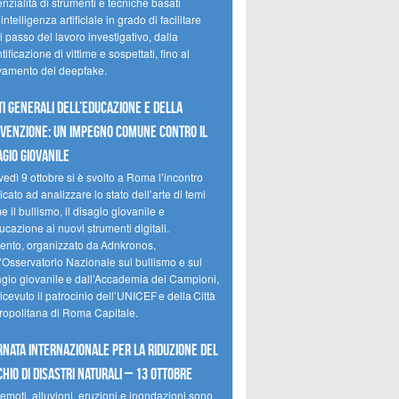
nzialità di strumenti e tecniche basati
’intelligenza artificiale in grado di facilitare
 passo del lavoro investigativo, dalla
tificazione di vittime e sospettati, fino al
evamento dei deepfake.
ti Generali dell’Educazione e della
venzione: un impegno comune contro il
agio giovanile
edì 9 ottobre si è svolto a Roma l’incontro
cato ad analizzare lo stato dell’arte di temi
 il bullismo, il disagio giovanile e
ucazione ai nuovi strumenti digitali.
vento, organizzato da Adnkronos,
l’Osservatorio Nazionale sul bullismo e sul
agio giovanile e dall’Accademia dei Campioni,
icevuto il patrocinio dell’UNICEF e della Città
ropolitana di Roma Capitale.
rnata internazionale per la riduzione del
chio di disastri naturali – 13 ottobre
emoti, alluvioni, eruzioni e inondazioni sono