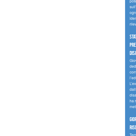
pote
sull
ogni
iden
ril
Sta
Pre
dis
Giov
dedi
come
l’ed
L’e
dal
dis
ha r
met
Gio
ris
Terr