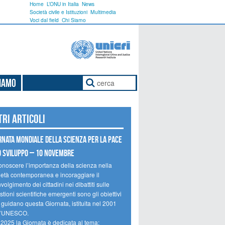
Home
L’ONU in Italia
News
Società civile e Istituzioni
Multimedia
Voci dal field
Chi Siamo
Siamo
tri articoli
rnata mondiale della scienza per la pace
o sviluppo – 10 novembre
onoscere l’importanza della scienza nella
ietà contemporanea e incoraggiare il
volgimento dei cittadini nei dibattiti sulle
tioni scientifiche emergenti sono gli obiettivi
 guidano questa Giornata, istituita nel 2001
l’UNESCO.
 2025 la Giornata è dedicata al tema: