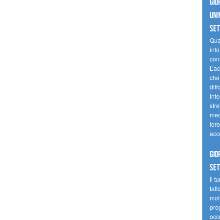
Gio
uni
se
Quan
inf
con
L’ac
che 
diff
inte
stre
med
loro
acc
Gio
se
Il t
fatt
molt
prog
occ