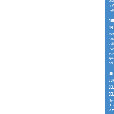
UNI
la W
nell
Gio
del
Mer
edi
del
ric
eco
spes
per 
Lot
l’U
del
del
Nell
l’U
le f