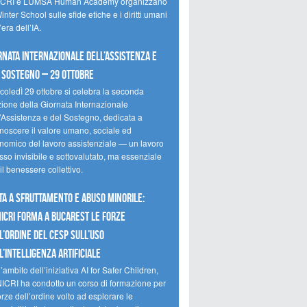
CRI e LUMSA Human Academy organizzano
inter School sulle sfide etiche e i diritti umani
’era dell’IA.
rnata internazionale dell’assistenza e
 sostegno – 29 ottobre
coledÌ 29 ottobre si celebra la seconda
zione della Giornata Internazionale
l’Assistenza e del Sostegno, dedicata a
onoscere il valore umano, sociale ed
nomico del lavoro assistenziale — un lavoro
so invisibile e sottovalutato, ma essenziale
il benessere collettivo.
ta a sfruttamento e abuso minorile:
NICRI forma a Bucarest le forze
l’ordine del CESP sull’uso
l’Intelligenza Artificiale
’ambito dell’iniziativa AI for Safer Children,
NICRI ha condotto un corso di formazione per
orze dell’ordine volto ad esplorare le