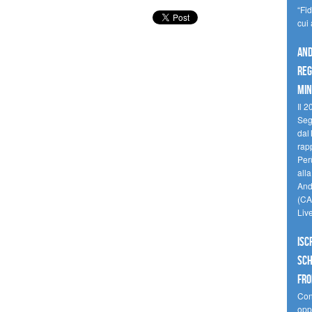
“Fi
cui
And
reg
min
Il 2
Seg
dal 
rap
Perù
all
Andi
(CAM
Liv
Isc
Sch
fro
Cono
oppo