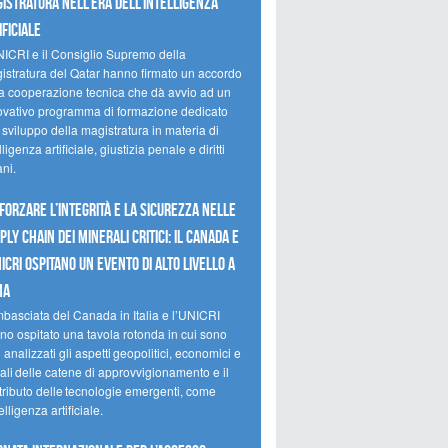
istratura nell’era dell’intelligenza
ificiale
NICRI e il Consiglio Supremo della
istratura del Qatar hanno firmato un accordo
la cooperazione tecnica che dà avvio ad un
ovativo programma di formazione dedicato
 sviluppo della magistratura in materia di
lligenza artificiale, giustizia penale e diritti
ni.
forzare l’integrità e la sicurezza nelle
ply chain dei minerali critici: il Canada e
NICRI ospitano un evento di alto livello a
ma
mbasciata del Canada in Italia e l’UNICRI
no ospitato una tavola rotonda in cui sono
i analizzati gli aspetti geopolitici, economici e
ali delle catene di approvvigionamento e il
tributo delle tecnologie emergenti, come
telligenza artificiale.