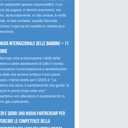
ti catastrofici spesso imprevedibili, il cui
zzo da pagare, in termini economici, ma
he, sfortunatamente, in vite umane, è molto
ato. In tale contesto, questa Giornata
olinea l’urgenza di investire in resilienza e
venzione.
rnata internazionale delle bambine – 11
obre
iornata mira a riconoscere i diritti delle
ine e delle adolescenti di tutto il mondo,
muoverne l’emancipazione e sensibilizzare
e sfide che ancora limitano il loro pieno
uppo. Il tema scelto per il 2025 è: “La
bina che sono, il cambiamento che guido: le
zze in prima linea nelle crisi.”
bambine non attendono il cambiamento: lo
nno già costruendo.
CRI e Qatar: una nuova partnership per
forzare le competenze della