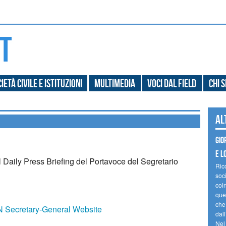
ietà civile e Istituzioni
Multimedia
Voci dal field
Chi 
Al
Gio
e l
il Daily Press Briefing del Portavoce del Segretario
Ric
soc
coin
ques
che
UN Secretary-General Website
dal
Nel