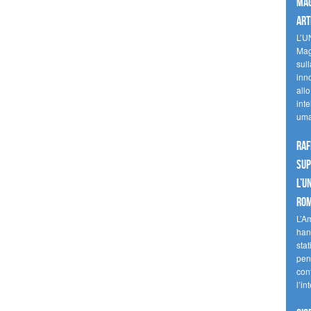
mag
art
L’U
Mag
sul
inn
allo
inte
uma
Raf
sup
l’U
Ro
L’A
han
stat
pen
con
l’in