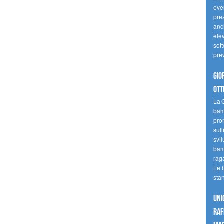
even
pre
anc
elev
sott
pre
Gio
ott
La G
bamb
pro
sull
svil
bam
raga
Le 
sta
UNI
raf