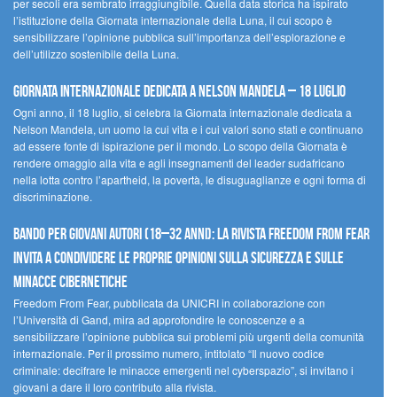
per secoli era sembrato irraggiungibile. Quella data storica ha ispirato
l’istituzione della Giornata internazionale della Luna, il cui scopo è
sensibilizzare l’opinione pubblica sull’importanza dell’esplorazione e
dell’utilizzo sostenibile della Luna.
Giornata internazionale dedicata a Nelson Mandela – 18 luglio
Ogni anno, il 18 luglio, si celebra la Giornata internazionale dedicata a
Nelson Mandela, un uomo la cui vita e i cui valori sono stati e continuano
ad essere fonte di ispirazione per il mondo. Lo scopo della Giornata è
rendere omaggio alla vita e agli insegnamenti del leader sudafricano
nella lotta contro l’apartheid, la povertà, le disuguaglianze e ogni forma di
discriminazione.
Bando per giovani autori (18–32 anni): la Rivista Freedom From Fear
invita a condividere le proprie opinioni sulla sicurezza e sulle
minacce cibernetiche
Freedom From Fear, pubblicata da UNICRI in collaborazione con
l’Università di Gand, mira ad approfondire le conoscenze e a
sensibilizzare l’opinione pubblica sui problemi più urgenti della comunità
internazionale. Per il prossimo numero, intitolato “Il nuovo codice
criminale: decifrare le minacce emergenti nel cyberspazio”, si invitano i
giovani a dare il loro contributo alla rivista.