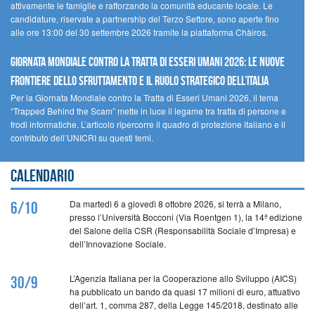
attivamente le famiglie e rafforzando la comunità educante locale. Le
candidature, riservate a partnership del Terzo Settore, sono aperte fino
alle ore 13:00 del 30 settembre 2026 tramite la piattaforma Chàiros.
GIORNATA MONDIALE CONTRO LA TRATTA DI ESSERI UMANI 2026: LE NUOVE
FRONTIERE DELLO SFRUTTAMENTO E IL RUOLO STRATEGICO DELL’ITALIA
Per la Giornata Mondiale contro la Tratta di Esseri Umani 2026, il tema
“Trapped Behind the Scam” mette in luce il legame tra tratta di persone e
frodi informatiche. L’articolo ripercorre il quadro di protezione italiano e il
contributo dell’UNICRI su questi temi.
Calendario
Da martedì 6 a giovedì 8 ottobre 2026, si terrà a Milano,
6/10
presso l’Università Bocconi (Via Roentgen 1), la 14ª edizione
del Salone della CSR (Responsabilità Sociale d’Impresa) e
dell’Innovazione Sociale.
L’Agenzia Italiana per la Cooperazione allo Sviluppo (AICS)
30/9
ha pubblicato un bando da quasi 17 milioni di euro, attuativo
dell’art. 1, comma 287, della Legge 145/2018, destinato alle