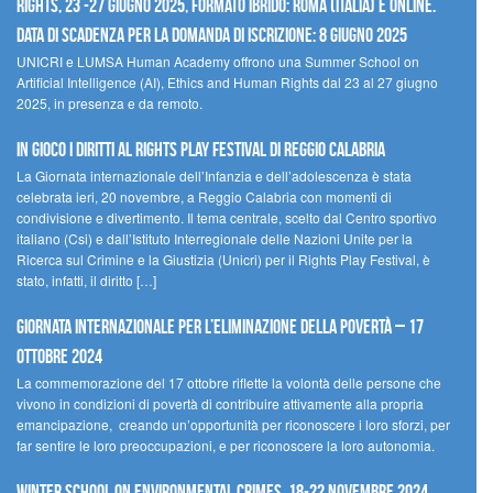
Rights, 23 -27 giugno 2025, Formato Ibrido: Roma (Italia) e online.
Data di scadenza per la domanda di iscrizione: 8 giugno 2025
UNICRI e LUMSA Human Academy offrono una Summer School on
Artificial Intelligence (AI), Ethics and Human Rights dal 23 al 27 giugno
2025, in presenza e da remoto.
In gioco i diritti al Rights Play Festival di Reggio Calabria
La Giornata internazionale dell’Infanzia e dell’adolescenza è stata
celebrata ieri, 20 novembre, a Reggio Calabria con momenti di
condivisione e divertimento. Il tema centrale, scelto dal Centro sportivo
italiano (Csi) e dall’Istituto Interregionale delle Nazioni Unite per la
Ricerca sul Crimine e la Giustizia (Unicri) per il Rights Play Festival, è
stato, infatti, il diritto […]
Giornata internazionale per l’eliminazione della povertà – 17
ottobre 2024
La commemorazione del 17 ottobre riflette la volontà delle persone che
vivono in condizioni di povertà di contribuire attivamente alla propria
emancipazione, creando un’opportunità per riconoscere i loro sforzi, per
far sentire le loro preoccupazioni, e per riconoscere la loro autonomia.
Winter School on Environmental Crimes, 18-22 novembre 2024,