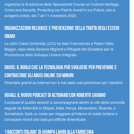
organizza la III edizione dello Specialized Course on Cultural Heritage,
Crime and Security: Protecting our Past to Invest in our Future, che si
svolgerà online, dal 7 all’11 novembre 2022.
Organizzazioni religiose e prevenzione della tratta degli esseri
umani
La John Cabot University (JCU) ha dato il benvenuto a Padre Fabio
Baggio, capo della Sezione Migranti e Rifugiati del Dicastero per la
Promozione dello Sviluppo Umano Integrale.
Davos: il ruolo che la tecnologia può svolgere per prevenire e
contrastare gli abusi online sui minori
Diventare grandi su Internet non è mai stato così pericoloso per i bambini
UGUALI, il nuovo podcast di ACTIONAID con Roberto Saviano
Il podcast di quattro episodi ci accompagnerà dentro le vite delle comunità
seguite da ActionAid in Etiopia, India, Kenya, Mozambico, Ruanda, e
Somaliland. Sarà un modo per viaggiare all’interno di realtà lontane e
conoscere mondi che sarà poi difficile dimenticare.
‘I racconti italiani’ di Jhumpa Lahiri alla Farnesina