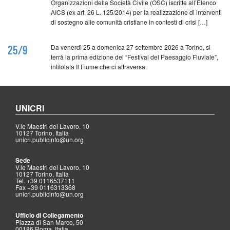
Organizzazioni della Società Civile (OSC) iscritte all’Elenco
AICS (ex art. 26 L. 125/2014) per la realizzazione di interventi
di sostegno alle comunità cristiane in contesti di crisi […]
Da venerdì 25 a domenica 27 settembre 2026 a Torino, si
25/9
terrà la prima edizione del “Festival del Paesaggio Fluviale”,
intitolata Il Fiume che ci attraversa.
UNICRI
V.le Maestri del Lavoro, 10
10127 Torino, Italia
unicri.publicinfo@un.org
Sede
V.le Maestri del Lavoro, 10
10127 Torino, Italia
Tel. +39 0116537111
Fax +39 0116313368
unicri.publicinfo@un.org
Ufficio di Collegamento
Piazza di San Marco, 50
00186 Roma, Italia