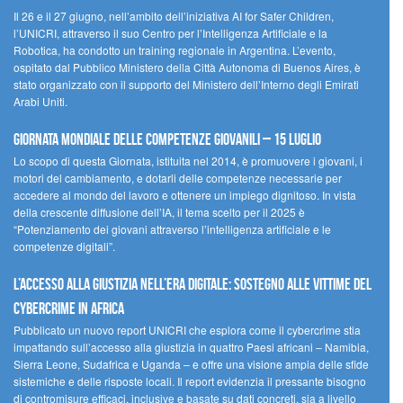
Il 26 e il 27 giugno, nell’ambito dell’iniziativa AI for Safer Children,
l’UNICRI, attraverso il suo Centro per l’Intelligenza Artificiale e la
Robotica, ha condotto un training regionale in Argentina. L’evento,
ospitato dal Pubblico Ministero della Città Autonoma di Buenos Aires, è
stato organizzato con il supporto del Ministero dell’Interno degli Emirati
Arabi Uniti.
Giornata Mondiale delle Competenze Giovanili – 15 luglio
Lo scopo di questa Giornata, istituita nel 2014, è promuovere i giovani, i
motori del cambiamento, e dotarli delle competenze necessarie per
accedere al mondo del lavoro e ottenere un impiego dignitoso. In vista
della crescente diffusione dell’IA, il tema scelto per il 2025 è
“Potenziamento dei giovani attraverso l’intelligenza artificiale e le
competenze digitali”.
L’accesso alla giustizia nell’era digitale: sostegno alle vittime del
cybercrime in Africa
Pubblicato un nuovo report UNICRI che esplora come il cybercrime stia
impattando sull’accesso alla giustizia in quattro Paesi africani – Namibia,
Sierra Leone, Sudafrica e Uganda – e offre una visione ampia delle sfide
sistemiche e delle risposte locali. Il report evidenzia il pressante bisogno
di contromisure efficaci, inclusive e basate su dati concreti, sia a livello