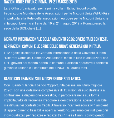
Nazioni Unite (WFUNA) Roma, 19-21 maggio 2019
La SIOI ha organizzato, per la prima volta in Italia, l’incontro della
Federazione Mondiale delle Associazioni per le Nazioni Unite (WFUNA) e
in particolare la Rete delle associazioni europee per le Nazioni Unite che
vi fa capo. L’evento si tiene dal 19 al 21 maggio 2019 a Roma presso la
sede della SIOI, che è […]
GIORNATA INTERNAZIONALE DELLA GIOVENTÙ 2026: DIVERSITÀ DI CONTESTI,
ASPIRAZIONI COMUNI E LE SFIDE DELLE NUOVE GENERAZIONI IN ITALIA
Il 12 agosto si celebra la Giornata Internazionale della Gioventù, il tema
“Different Contexts, Common Aspirations” mette in luce le aspirazioni che
tutti i giovani del mondo hanno in comune. L’articolo ripercorre il contesto
giovanile italiano e il contributo dell’UNICRI su questi temi.
Bando Con i Bambini sulla dispersione scolastica
Con i Bambini lancia il bando “Opportunità per me, un futuro migliore
2026”, con una dotazione complessiva di 15 milioni di euro destinata a
contrastare la dispersione scolastica, in particolare nella sua forma
implicita, fatta di frequenza irregolare e demotivazione, spesso invisibile
ma diffusa nei contesti più fragili. Attraverso i “cantieri educativi”, ambienti
di apprendimento flessibili e aperti al territorio, verranno costruiti percorsi
individualizzati per ragazze e ragazzi tra i 14 e i 21 anni, coinvolgendo