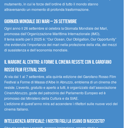
mutamento, in cui le forze dell’ordine di tutto il mondo stanno
attraversando un momento di profonda trasformazione.
Giornata Mondiale dei Mari – 26 settembre
Ogni anno il 26 settembre si celebra la Giornata Mondiale dei Mari,
promossa dall’Organizzazione Marittima Internazionale (IMO).
Il tema scelto per il 2025 è: “Our Ocean, Our Obligation, Our Opportunity”
che evidenzia l’importanza dei mari nella protezione della vita, dei mezzi
di sussistenza e dell’economia mondiale.
Il margine al centro: a Forme il cinema resiste con il Garofano
Rosso Film Festival 2025
Al via dal 1 al 7 settembre, alla quinta edizione del Garofano Rosso Film
Festival a Forme di Massa d’Albe in Abruzzo, emblema di un cinema che
resiste. L’evento, gratuito e aperto a tutti, è organizzato dall’associazione
CinemAbruzzo, gode del patrocinio del Parlamento Europeo ed è
promosso dal Ministero della Cultura e da SIAE.
L’edizione di quest’anno mira ad accendere i riflettori sulle nuove voci del
cinema italiano.
Intelligenza artificiale: i nostri figli la usano di nascosto?
Che sia per fare i compiti, cercare ispirazione, creare storie o