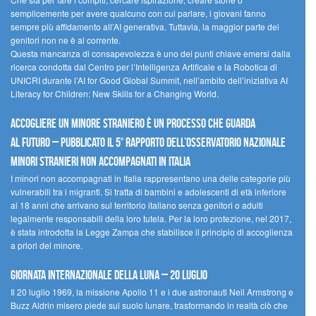
semplicemente per avere qualcuno con cui parlare, i giovani fanno
sempre più affidamento all’AI generativa. Tuttavia, la maggior parte dei
genitori non ne è al corrente.
Questa mancanza di consapevolezza è uno dei punti chiave emersi dalla
ricerca condotta dal Centro per l’Intelligenza Artificale e la Robotica di
UNICRI durante l’AI for Good Global Summit, nell’ambito dell’iniziativa AI
Literacy for Children: New Skills for a Changing World.
Accogliere un minore straniero è un processo che guarda
al futuro – Pubblicato il 5° rapporto dell’Osservatorio Nazionale
Minori Stranieri Non Accompagnati in Italia
I minori non accompagnati in Italia rappresentano una delle categorie più
vulnerabili tra i migranti. Si tratta di bambini e adolescenti di età inferiore
ai 18 anni che arrivano sul territorio italiano senza genitori o adulti
legalmente responsabili della loro tutela. Per la loro protezione, nel 2017,
è stata introdotta la Legge Zampa che stabilisce il principio di accoglienza
a priori del minore.
Giornata Internazionale della Luna – 20 luglio
Il 20 luglio 1969, la missione Apollo 11 e i due astronauti Neil Armstrong e
Buzz Aldrin misero piede sul suolo lunare, trasformando in realtà ciò che