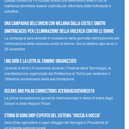
Questo numero di F3 include articoli che descrivono aree in cui la
resilienza dovrebbe essere costruita per affrontare sfide individuali e
collettive.
Una campagna dell’UNICRI con Melania Dalla Costa e Dimitri
Dimitracacos per l’eliminazione della violenza contro le donne
La campagna sarà lanciata in occasione della giornata internazionale per
l’eliminazione della violenza contro le donne, che si celebra ogni anno il
25 novembre
I Big Data e la lotta al crimine organizzato
L’evento si terrà il 9 novembre durante il Festival della Tecnologia, la
manifestazione organizzata dal Politecnico di Torino per celebrare il
160esimo anniversario della sua fondazione.
Oceans and Polar Connections #ZEROHackathon2019
La prima competizione giovanile Internazionale in tema di tutela degli
Oceani e delle Regioni Polari.
STORIA DI GORA DIOP ESPERTO DEL SISTEMA “GOCCIA A GOCCIA”
Gora Diop agricoltore e capo villaggio del Senegal e Presidente di
un’azienda agricola locale.