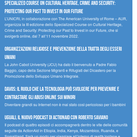
Specialized Course on Cultural Heritage, Crime and Security:
Protecting our Past to Invest in our Future
L’UNICRI, in collaborazione con The American University of Rome – AUR,
organizza la III edizione dello Specialized Course on Cultural Heritage,
Crime and Security: Protecting our Past to Invest in our Future, che si
svolgerà online, dal 7 all’11 novembre 2022.
Organizzazioni religiose e prevenzione della tratta degli esseri
umani
La John Cabot University (JCU) ha dato il benvenuto a Padre Fabio
Baggio, capo della Sezione Migranti e Rifugiati del Dicastero per la
Promozione dello Sviluppo Umano Integrale.
Davos: il ruolo che la tecnologia può svolgere per prevenire e
contrastare gli abusi online sui minori
Diventare grandi su Internet non è mai stato così pericoloso per i bambini
UGUALI, il nuovo podcast di ACTIONAID con Roberto Saviano
Il podcast di quattro episodi ci accompagnerà dentro le vite delle comunità
seguite da ActionAid in Etiopia, India, Kenya, Mozambico, Ruanda, e
Somaliland. Sarà un modo per viaggiare all’interno di realtà lontane e