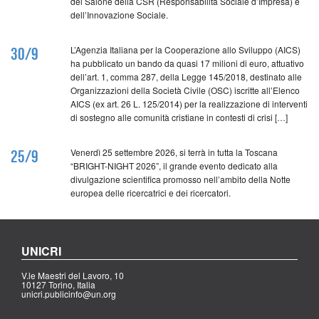
del Salone della CSR (Responsabilità Sociale d’Impresa) e
dell’Innovazione Sociale.
L’Agenzia Italiana per la Cooperazione allo Sviluppo (AICS)
30/9
ha pubblicato un bando da quasi 17 milioni di euro, attuativo
dell’art. 1, comma 287, della Legge 145/2018, destinato alle
Organizzazioni della Società Civile (OSC) iscritte all’Elenco
AICS (ex art. 26 L. 125/2014) per la realizzazione di interventi
di sostegno alle comunità cristiane in contesti di crisi […]
Venerdì 25 settembre 2026, si terrà in tutta la Toscana
25/9
“BRIGHT-NIGHT 2026”, il grande evento dedicato alla
divulgazione scientifica promosso nell’ambito della Notte
europea delle ricercatrici e dei ricercatori.
UNICRI
V.le Maestri del Lavoro, 10
10127 Torino, Italia
unicri.publicinfo@un.org