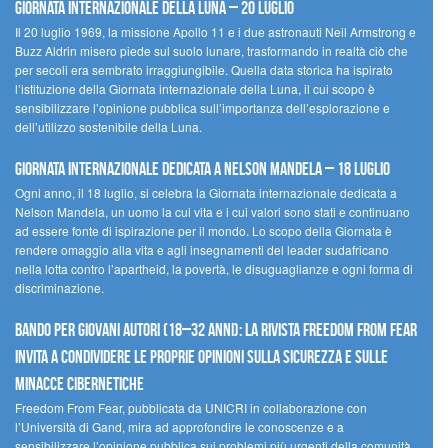
Giornata Internazionale della Luna – 20 luglio
Il 20 luglio 1969, la missione Apollo 11 e i due astronauti Neil Armstrong e
Buzz Aldrin misero piede sul suolo lunare, trasformando in realtà ciò che
per secoli era sembrato irraggiungibile. Quella data storica ha ispirato
l’istituzione della Giornata internazionale della Luna, il cui scopo è
sensibilizzare l’opinione pubblica sull’importanza dell’esplorazione e
dell’utilizzo sostenibile della Luna.
Giornata internazionale dedicata a Nelson Mandela – 18 luglio
Ogni anno, il 18 luglio, si celebra la Giornata internazionale dedicata a
Nelson Mandela, un uomo la cui vita e i cui valori sono stati e continuano
ad essere fonte di ispirazione per il mondo. Lo scopo della Giornata è
rendere omaggio alla vita e agli insegnamenti del leader sudafricano
nella lotta contro l’apartheid, la povertà, le disuguaglianze e ogni forma di
discriminazione.
Bando per giovani autori (18–32 anni): la Rivista Freedom From Fear
invita a condividere le proprie opinioni sulla sicurezza e sulle
minacce cibernetiche
Freedom From Fear, pubblicata da UNICRI in collaborazione con
l’Università di Gand, mira ad approfondire le conoscenze e a
sensibilizzare l’opinione pubblica sui problemi più urgenti della comunità