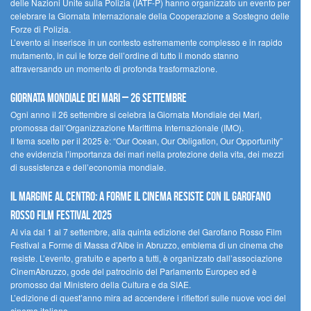
delle Nazioni Unite sulla Polizia (IATF-P) hanno organizzato un evento per
celebrare la Giornata Internazionale della Cooperazione a Sostegno delle
Forze di Polizia.
L’evento si inserisce in un contesto estremamente complesso e in rapido
mutamento, in cui le forze dell’ordine di tutto il mondo stanno
attraversando un momento di profonda trasformazione.
Giornata Mondiale dei Mari – 26 settembre
Ogni anno il 26 settembre si celebra la Giornata Mondiale dei Mari,
promossa dall’Organizzazione Marittima Internazionale (IMO).
Il tema scelto per il 2025 è: “Our Ocean, Our Obligation, Our Opportunity”
che evidenzia l’importanza dei mari nella protezione della vita, dei mezzi
di sussistenza e dell’economia mondiale.
Il margine al centro: a Forme il cinema resiste con il Garofano
Rosso Film Festival 2025
Al via dal 1 al 7 settembre, alla quinta edizione del Garofano Rosso Film
Festival a Forme di Massa d’Albe in Abruzzo, emblema di un cinema che
resiste. L’evento, gratuito e aperto a tutti, è organizzato dall’associazione
CinemAbruzzo, gode del patrocinio del Parlamento Europeo ed è
promosso dal Ministero della Cultura e da SIAE.
L’edizione di quest’anno mira ad accendere i riflettori sulle nuove voci del
cinema italiano.