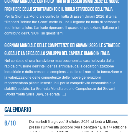
GIORNATA MONDIALE CONTRO LA TRATTA DI ESSERI UMANI 2026: LE NUOVE
FRONTIERE DELLO SFRUTTAMENTO E IL RUOLO STRATEGICO DELL’ITALIA
Per la Giornata Mondiale contro la Tratta di Esseri Umani 2026, il tema
“Trapped Behind the Scam” mette in luce il legame tra tratta di persone e
frodi informatiche. L’articolo ripercorre il quadro di protezione italiano e il
contributo dell’UNICRI su questi temi.
GIORNATA MONDIALE DELLE COMPETENZE DEI GIOVANI 2026: LE STRATEGIE
GLOBALI E LA SFIDA DELLO SVILUPPO DEL CAPITALE UMANO IN ITALIA
Nel contesto di una transizione macroeconomica caratterizzata dalla
rapida diffusione dell’intelligenza artificiale, dalla decarbonizzazione
industriale e dalla crescente complessità delle reti sociali, la formazione e
la valorizzazione delle competenze delle nuove generazioni
rappresentano pilastri insostituibili per la competitività economica e la
stabilità sociale. La Giornata Mondiale delle Competenze dei Giovani
(World Youth Skills Day), celebrata […]
Calendario
Da martedì 6 a giovedì 8 ottobre 2026, si terrà a Milano,
6/10
presso l’Università Bocconi (Via Roentgen 1), la 14ª edizione