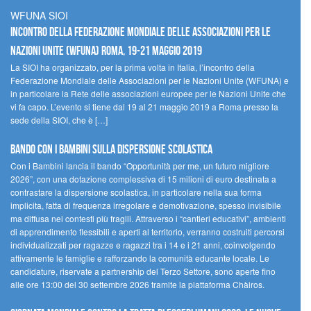
WFUNA SIOI
Incontro della Federazione Mondiale delle Associazioni per le
Nazioni Unite (WFUNA) Roma, 19-21 maggio 2019
La SIOI ha organizzato, per la prima volta in Italia, l’incontro della
Federazione Mondiale delle Associazioni per le Nazioni Unite (WFUNA) e
in particolare la Rete delle associazioni europee per le Nazioni Unite che
vi fa capo. L’evento si tiene dal 19 al 21 maggio 2019 a Roma presso la
sede della SIOI, che è […]
Bando Con i Bambini sulla dispersione scolastica
Con i Bambini lancia il bando “Opportunità per me, un futuro migliore
2026”, con una dotazione complessiva di 15 milioni di euro destinata a
contrastare la dispersione scolastica, in particolare nella sua forma
implicita, fatta di frequenza irregolare e demotivazione, spesso invisibile
ma diffusa nei contesti più fragili. Attraverso i “cantieri educativi”, ambienti
di apprendimento flessibili e aperti al territorio, verranno costruiti percorsi
individualizzati per ragazze e ragazzi tra i 14 e i 21 anni, coinvolgendo
attivamente le famiglie e rafforzando la comunità educante locale. Le
candidature, riservate a partnership del Terzo Settore, sono aperte fino
alle ore 13:00 del 30 settembre 2026 tramite la piattaforma Chàiros.