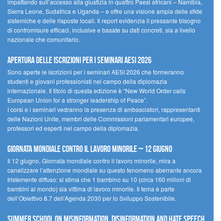
impattando sull’accesso alla giustizia in quattro Paesi africani – Namibia,
Sierra Leone, Sudafrica e Uganda – e offre una visione ampia delle sfide
sistemiche e delle risposte locali. Il report evidenzia il pressante bisogno
di contromisure efficaci, inclusive e basate su dati concreti, sia a livello
nazionale che comunitario.
Apertura delle iscrizioni per i seminari AESI 2026
Sono aperte le iscrizioni per i seminari AESI 2026 che formeranno
studenti e giovani professionisti nel campo della diplomazia
internazionale. Il titolo di questa edizione è “New World Order calls
European Union for a stronger leadership of Peace”.
I corsi e i seminari vedranno la presenza di ambasciatori, rappresentanti
delle Nazioni Unite, membri delle Commissioni parlamentari europee,
professori ed esperti nel campo della diplomazia.
Giornata mondiale contro il lavoro minorile – 12 giugno
Il 12 giugno, Giornata mondiale contro il lavoro minorile, mira a
canalizzare l’attenzione mondiale su questo fenomeno aberrante ancora
tristemente diffuso: si stima che 1 bambino su 10 (circa 160 milioni di
bambini al mondo) sia vittima di lavoro minorile. Il tema è parte
dell’Obiettivo 8.7 dell’Agenda 2030 per lo Sviluppo Sostenibile.
Summer School on Misinformation, Disinformation and Hate Speech,