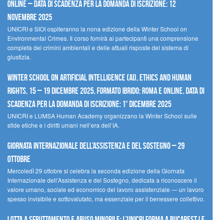
Online – Data di scadenza per la domanda di iscrizione: 12
novembre 2025
UNICRI e SIOI ospiteranno la nona edizione della Winter School on
Environmental Crimes. Il corso fornirà ai partecipanti una comprensione
completa dei crimini ambientali e delle attuali risposte del sistema di
giustizia.
Winter School on Artificial Intelligence (AI), Ethics and Human
Rights, 15 – 19 dicembre 2025, Formato Ibrido: Roma e online. Data di
scadenza per la domanda di iscrizione: 1° dicembre 2025
UNICRI e LUMSA Human Academy organizzano la Winter School sulle
sfide etiche e i diritti umani nell’era dell’IA.
Giornata internazionale dell’assistenza e del sostegno – 29
ottobre
MercoledÌ 29 ottobre si celebra la seconda edizione della Giornata
Internazionale dell’Assistenza e del Sostegno, dedicata a riconoscere il
valore umano, sociale ed economico del lavoro assistenziale — un lavoro
spesso invisibile e sottovalutato, ma essenziale per il benessere collettivo.
Lotta a sfruttamento e abuso minorile: l’UNICRI forma a Bucarest le