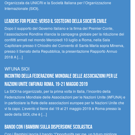
Organizzata da UNICRI e la Società Italiana per l’Organizzazione
Internazionale (SIOI).
Leaders for peace: verso il sostegno della società civile
Dopo il supporto del Governo italiano e la firma del Premier Conte,
l’associazione Rondine rilancia la campagna globale per la riduzione dei
conflitti armati nel mondo Mercoledì 10 luglio a Roma, nella Sala
Capitolare presso il Chiostro del Convento di Santa Maria sopra Minerva,
presso il Senato della Repubblica, la presentazione Rapporto Annuo
2018 A […]
WFUNA SIOI
Incontro della Federazione Mondiale delle Associazioni per le
Nazioni Unite (WFUNA) Roma, 19-21 maggio 2019
La SIOI ha organizzato, per la prima volta in Italia, l’incontro della
Federazione Mondiale delle Associazioni per le Nazioni Unite (WFUNA) e
in particolare la Rete delle associazioni europee per le Nazioni Unite che
vi fa capo. L’evento si tiene dal 19 al 21 maggio 2019 a Roma presso la
sede della SIOI, che è […]
Bando Con i Bambini sulla dispersione scolastica
Con i Bambini lancia il bando “Opportunità per me, un futuro migliore