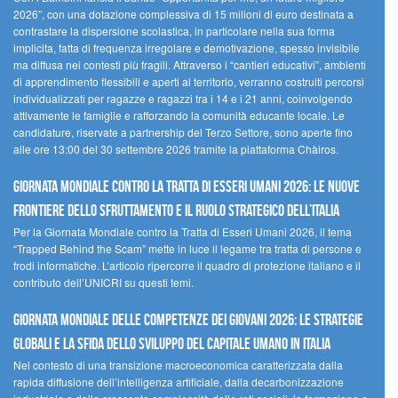
2026”, con una dotazione complessiva di 15 milioni di euro destinata a
contrastare la dispersione scolastica, in particolare nella sua forma
implicita, fatta di frequenza irregolare e demotivazione, spesso invisibile
ma diffusa nei contesti più fragili. Attraverso i “cantieri educativi”, ambienti
di apprendimento flessibili e aperti al territorio, verranno costruiti percorsi
individualizzati per ragazze e ragazzi tra i 14 e i 21 anni, coinvolgendo
attivamente le famiglie e rafforzando la comunità educante locale. Le
candidature, riservate a partnership del Terzo Settore, sono aperte fino
alle ore 13:00 del 30 settembre 2026 tramite la piattaforma Chàiros.
GIORNATA MONDIALE CONTRO LA TRATTA DI ESSERI UMANI 2026: LE NUOVE
FRONTIERE DELLO SFRUTTAMENTO E IL RUOLO STRATEGICO DELL’ITALIA
Per la Giornata Mondiale contro la Tratta di Esseri Umani 2026, il tema
“Trapped Behind the Scam” mette in luce il legame tra tratta di persone e
frodi informatiche. L’articolo ripercorre il quadro di protezione italiano e il
contributo dell’UNICRI su questi temi.
GIORNATA MONDIALE DELLE COMPETENZE DEI GIOVANI 2026: LE STRATEGIE
GLOBALI E LA SFIDA DELLO SVILUPPO DEL CAPITALE UMANO IN ITALIA
Nel contesto di una transizione macroeconomica caratterizzata dalla
rapida diffusione dell’intelligenza artificiale, dalla decarbonizzazione