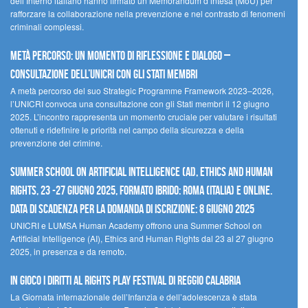
dell’Interno italiano hanno firmato un Memorandum d’intesa (MoU) per
rafforzare la collaborazione nella prevenzione e nel contrasto di fenomeni
criminali complessi.
Metà percorso: un momento di riflessione e dialogo –
Consultazione dell’UNICRI con gli Stati membri
A metà percorso del suo Strategic Programme Framework 2023–2026,
l’UNICRI convoca una consultazione con gli Stati membri il 12 giugno
2025. L’incontro rappresenta un momento cruciale per valutare i risultati
ottenuti e ridefinire le priorità nel campo della sicurezza e della
prevenzione del crimine.
Summer School on Artificial Intelligence (AI), Ethics and Human
Rights, 23 -27 giugno 2025, Formato Ibrido: Roma (Italia) e online.
Data di scadenza per la domanda di iscrizione: 8 giugno 2025
UNICRI e LUMSA Human Academy offrono una Summer School on
Artificial Intelligence (AI), Ethics and Human Rights dal 23 al 27 giugno
2025, in presenza e da remoto.
In gioco i diritti al Rights Play Festival di Reggio Calabria
La Giornata internazionale dell’Infanzia e dell’adolescenza è stata