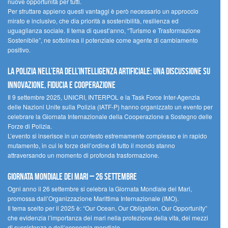
nuove opportunità per tutti.
Per sfruttare appieno questi vantaggi è però necessario un approccio
mirato e inclusivo, che dia priorità a sostenibilità, resilienza ed
uguaglianza sociale. Il tema di quest’anno, “Turismo e Trasformazione
Sostenibile”, ne sottolinea il potenziale come agente di cambiamento
positivo.
La polizia nell’era dell’Intelligenza Artificiale: una discussione su
innovazione, fiducia e cooperazione
Il 9 settembre 2025, UNICRI, INTERPOL e la Task Force Inter-Agenzia
delle Nazioni Unite sulla Polizia (IATF-P) hanno organizzato un evento per
celebrare la Giornata Internazionale della Cooperazione a Sostegno delle
Forze di Polizia.
L’evento si inserisce in un contesto estremamente complesso e in rapido
mutamento, in cui le forze dell’ordine di tutto il mondo stanno
attraversando un momento di profonda trasformazione.
Giornata Mondiale dei Mari – 26 settembre
Ogni anno il 26 settembre si celebra la Giornata Mondiale dei Mari,
promossa dall’Organizzazione Marittima Internazionale (IMO).
Il tema scelto per il 2025 è: “Our Ocean, Our Obligation, Our Opportunity”
che evidenzia l’importanza dei mari nella protezione della vita, dei mezzi
di sussistenza e dell’economia mondiale.