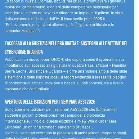
Lo scopo di questa Giornata, istituita nel 2014, è promuovere i giovani, i
motori del cambiamento, e dotarli delle competenze necessarie per
accedere al mondo del lavoro e ottenere un impiego dignitoso. In vista
della crescente diffusione dell’IA, il tema scelto per il 2025 è
“Potenziamento dei giovani attraverso l’intelligenza artificiale e le
competenze digitali”.
L’accesso alla giustizia nell’era digitale: sostegno alle vittime del
cybercrime in Africa
Pubblicato un nuovo report UNICRI che esplora come il cybercrime stia
impattando sull’accesso alla giustizia in quattro Paesi africani – Namibia,
Sierra Leone, Sudafrica e Uganda – e offre una visione ampia delle sfide
sistemiche e delle risposte locali. Il report evidenzia il pressante bisogno
di contromisure efficaci, inclusive e basate su dati concreti, sia a livello
nazionale che comunitario.
Apertura delle iscrizioni per i seminari AESI 2026
Sono aperte le iscrizioni per i seminari AESI 2026 che formeranno
studenti e giovani professionisti nel campo della diplomazia
internazionale. Il titolo di questa edizione è “New World Order calls
European Union for a stronger leadership of Peace”.
I corsi e i seminari vedranno la presenza di ambasciatori, rappresentanti
delle Nazioni Unite, membri delle Commissioni parlamentari europee,