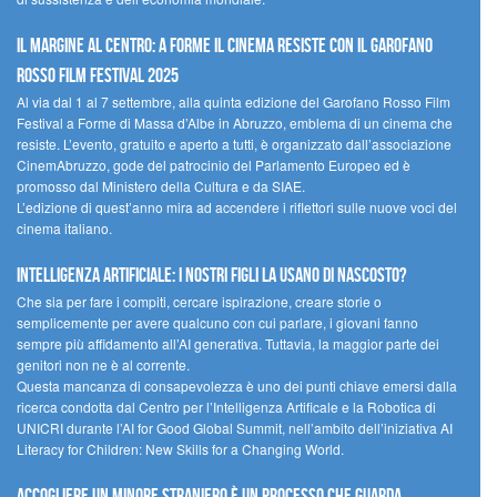
Il margine al centro: a Forme il cinema resiste con il Garofano
Rosso Film Festival 2025
Al via dal 1 al 7 settembre, alla quinta edizione del Garofano Rosso Film
Festival a Forme di Massa d’Albe in Abruzzo, emblema di un cinema che
resiste. L’evento, gratuito e aperto a tutti, è organizzato dall’associazione
CinemAbruzzo, gode del patrocinio del Parlamento Europeo ed è
promosso dal Ministero della Cultura e da SIAE.
L’edizione di quest’anno mira ad accendere i riflettori sulle nuove voci del
cinema italiano.
Intelligenza artificiale: i nostri figli la usano di nascosto?
Che sia per fare i compiti, cercare ispirazione, creare storie o
semplicemente per avere qualcuno con cui parlare, i giovani fanno
sempre più affidamento all’AI generativa. Tuttavia, la maggior parte dei
genitori non ne è al corrente.
Questa mancanza di consapevolezza è uno dei punti chiave emersi dalla
ricerca condotta dal Centro per l’Intelligenza Artificale e la Robotica di
UNICRI durante l’AI for Good Global Summit, nell’ambito dell’iniziativa AI
Literacy for Children: New Skills for a Changing World.
Accogliere un minore straniero è un processo che guarda