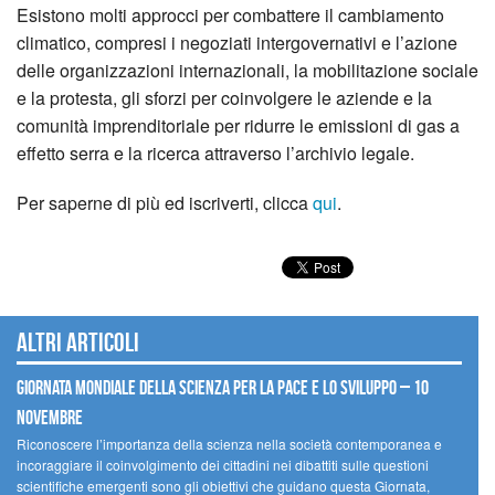
Esistono molti approcci per combattere il cambiamento
climatico, compresi i negoziati intergovernativi e l’azione
delle organizzazioni internazionali, la mobilitazione sociale
e la protesta, gli sforzi per coinvolgere le aziende e la
comunità imprenditoriale per ridurre le emissioni di gas a
effetto serra e la ricerca attraverso l’archivio legale.
Per saperne di più ed iscriverti, clicca
qui
.
Altri articoli
Giornata mondiale della scienza per la pace e lo sviluppo – 10
novembre
Riconoscere l’importanza della scienza nella società contemporanea e
incoraggiare il coinvolgimento dei cittadini nei dibattiti sulle questioni
scientifiche emergenti sono gli obiettivi che guidano questa Giornata,