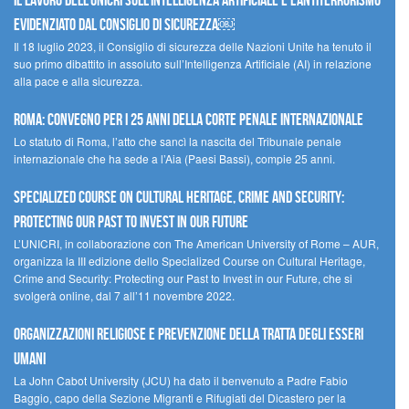
Il lavoro dell’UNICRI sull’intelligenza artificiale e l’antiterrorismo
evidenziato dal Consiglio di Sicurezza￼
Il 18 luglio 2023, il Consiglio di sicurezza delle Nazioni Unite ha tenuto il
suo primo dibattito in assoluto sull’Intelligenza Artificiale (AI) in relazione
alla pace e alla sicurezza.
Roma: convegno per i 25 anni della Corte penale internazionale
Lo statuto di Roma, l’atto che sancì la nascita del Tribunale penale
internazionale che ha sede a l’Aia (Paesi Bassi), compie 25 anni.
Specialized Course on Cultural Heritage, Crime and Security:
Protecting our Past to Invest in our Future
L’UNICRI, in collaborazione con The American University of Rome – AUR,
organizza la III edizione dello Specialized Course on Cultural Heritage,
Crime and Security: Protecting our Past to Invest in our Future, che si
svolgerà online, dal 7 all’11 novembre 2022.
Organizzazioni religiose e prevenzione della tratta degli esseri
umani
La John Cabot University (JCU) ha dato il benvenuto a Padre Fabio
Baggio, capo della Sezione Migranti e Rifugiati del Dicastero per la