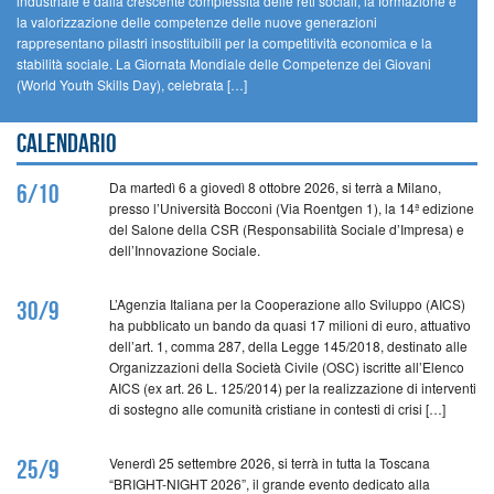
industriale e dalla crescente complessità delle reti sociali, la formazione e
la valorizzazione delle competenze delle nuove generazioni
rappresentano pilastri insostituibili per la competitività economica e la
stabilità sociale. La Giornata Mondiale delle Competenze dei Giovani
(World Youth Skills Day), celebrata […]
Calendario
Da martedì 6 a giovedì 8 ottobre 2026, si terrà a Milano,
6/10
presso l’Università Bocconi (Via Roentgen 1), la 14ª edizione
del Salone della CSR (Responsabilità Sociale d’Impresa) e
dell’Innovazione Sociale.
L’Agenzia Italiana per la Cooperazione allo Sviluppo (AICS)
30/9
ha pubblicato un bando da quasi 17 milioni di euro, attuativo
dell’art. 1, comma 287, della Legge 145/2018, destinato alle
Organizzazioni della Società Civile (OSC) iscritte all’Elenco
AICS (ex art. 26 L. 125/2014) per la realizzazione di interventi
di sostegno alle comunità cristiane in contesti di crisi […]
Venerdì 25 settembre 2026, si terrà in tutta la Toscana
25/9
“BRIGHT-NIGHT 2026”, il grande evento dedicato alla