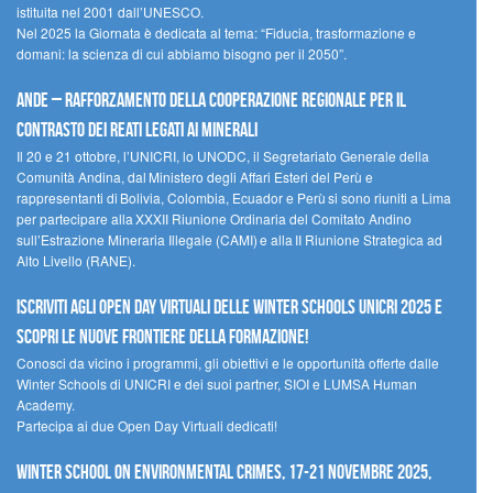
istituita nel 2001 dall’UNESCO.
Nel 2025 la Giornata è dedicata al tema: “Fiducia, trasformazione e
domani: la scienza di cui abbiamo bisogno per il 2050”.
Ande – Rafforzamento della cooperazione regionale per il
contrasto dei reati legati ai minerali
Il 20 e 21 ottobre, l’UNICRI, lo UNODC, il Segretariato Generale della
Comunità Andina, dal Ministero degli Affari Esteri del Perù e
rappresentanti di Bolivia, Colombia, Ecuador e Perù si sono riuniti a Lima
per partecipare alla XXXII Riunione Ordinaria del Comitato Andino
sull’Estrazione Mineraria Illegale (CAMI) e alla II Riunione Strategica ad
Alto Livello (RANE).
Iscriviti agli Open Day Virtuali delle Winter Schools UNICRI 2025 e
scopri le nuove frontiere della formazione!
Conosci da vicino i programmi, gli obiettivi e le opportunità offerte dalle
Winter Schools di UNICRI e dei suoi partner, SIOI e LUMSA Human
Academy.
Partecipa ai due Open Day Virtuali dedicati!
Winter School on Environmental Crimes, 17-21 novembre 2025,