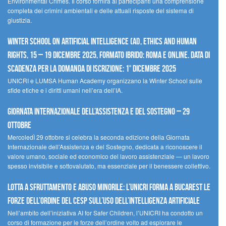
Environmental Crimes. Il corso fornirà ai partecipanti una comprensione
completa dei crimini ambientali e delle attuali risposte del sistema di
giustizia.
Winter School on Artificial Intelligence (AI), Ethics and Human
Rights, 15 – 19 dicembre 2025, Formato Ibrido: Roma e online. Data di
scadenza per la domanda di iscrizione: 1° dicembre 2025
UNICRI e LUMSA Human Academy organizzano la Winter School sulle
sfide etiche e i diritti umani nell’era dell’IA.
Giornata internazionale dell’assistenza e del sostegno – 29
ottobre
MercoledÌ 29 ottobre si celebra la seconda edizione della Giornata
Internazionale dell’Assistenza e del Sostegno, dedicata a riconoscere il
valore umano, sociale ed economico del lavoro assistenziale — un lavoro
spesso invisibile e sottovalutato, ma essenziale per il benessere collettivo.
Lotta a sfruttamento e abuso minorile: l’UNICRI forma a Bucarest le
forze dell’ordine del CESP sull’uso dell’Intelligenza Artificiale
Nell’ambito dell’iniziativa AI for Safer Children, l’UNICRI ha condotto un
corso di formazione per le forze dell’ordine volto ad esplorare le