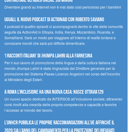
contrastare gli abusi online sui minori
Diventare grandi su Internet non è mai stato così pericoloso per i bambini
UGUALI, il nuovo podcast di ACTIONAID con Roberto Saviano
Il podcast di quattro episodi ci accompagnerà dentro le vite delle comunità
seguite da ActionAid in Etiopia, India, Kenya, Mozambico, Ruanda, e
Somaliland. Sarà un modo per viaggiare all’interno di realtà lontane e
conoscere mondi che sarà poi difficile dimenticare.
‘I racconti italiani’ di Jhumpa Lahiri alla Farnesina
Per il suo lavoro di promozione della lingua e della cultura italiana nel
mondo Jhumpa Lahiri è stata ringraziata dal Direttore generale per la
promozione del Sistema Paese Lorenzo Angeloni nel corso dell’incontro
al Ministero degli Esteri.
A Roma l’inclusione ha una nuova casa: nasce Ottavia129
Un nuovo spazio dedicato da INTERSOS all’inclusione sociale, attraverso
corsi rivolti alla crescita delle proprie competenze e capacità e favorire
l’accesso al mondo del lavoro.
L’UNHCR pubblica le proprie raccomandazioni all’UE affinché il
2020 sia l’anno del cambiamento per la protezione dei rifugiati