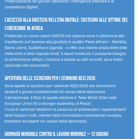
“Potenziamento dei giovani attraverso l’intelligenza artificiale e le
competenze digitali”.
L’accesso alla giustizia nell’era digitale: sostegno alle vittime del
cybercrime in Africa
Pubblicato un nuovo report UNICRI che esplora come il cybercrime stia
impattando sull’accesso alla giustizia in quattro Paesi africani – Namibia,
Sierra Leone, Sudafrica e Uganda – e offre una visione ampia delle sfide
sistemiche e delle risposte locali. Il report evidenzia il pressante bisogno
di contromisure efficaci, inclusive e basate su dati concreti, sia a livello
nazionale che comunitario.
Apertura delle iscrizioni per i seminari AESI 2026
Sono aperte le iscrizioni per i seminari AESI 2026 che formeranno
studenti e giovani professionisti nel campo della diplomazia
internazionale. Il titolo di questa edizione è “New World Order calls
European Union for a stronger leadership of Peace”.
I corsi e i seminari vedranno la presenza di ambasciatori, rappresentanti
delle Nazioni Unite, membri delle Commissioni parlamentari europee,
professori ed esperti nel campo della diplomazia.
Giornata mondiale contro il lavoro minorile – 12 giugno