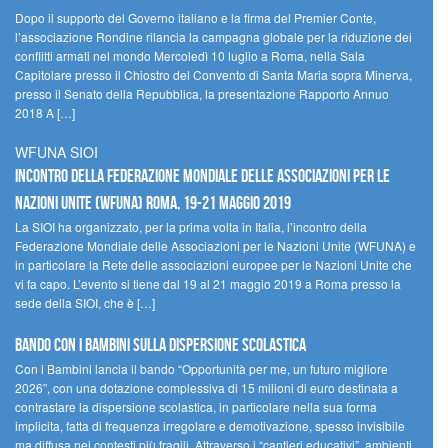
Dopo il supporto del Governo italiano e la firma del Premier Conte,
l’associazione Rondine rilancia la campagna globale per la riduzione dei
conflitti armati nel mondo Mercoledì 10 luglio a Roma, nella Sala
Capitolare presso il Chiostro del Convento di Santa Maria sopra Minerva,
presso il Senato della Repubblica, la presentazione Rapporto Annuo
2018 A […]
WFUNA SIOI
Incontro della Federazione Mondiale delle Associazioni per le
Nazioni Unite (WFUNA) Roma, 19-21 maggio 2019
La SIOI ha organizzato, per la prima volta in Italia, l’incontro della
Federazione Mondiale delle Associazioni per le Nazioni Unite (WFUNA) e
in particolare la Rete delle associazioni europee per le Nazioni Unite che
vi fa capo. L’evento si tiene dal 19 al 21 maggio 2019 a Roma presso la
sede della SIOI, che è […]
Bando Con i Bambini sulla dispersione scolastica
Con i Bambini lancia il bando “Opportunità per me, un futuro migliore
2026”, con una dotazione complessiva di 15 milioni di euro destinata a
contrastare la dispersione scolastica, in particolare nella sua forma
implicita, fatta di frequenza irregolare e demotivazione, spesso invisibile
ma diffusa nei contesti più fragili. Attraverso i “cantieri educativi”, ambienti