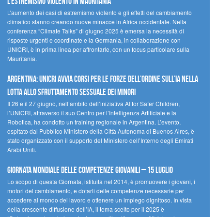
l’estremismo violento in Mauritania
L’aumento dei casi di estremismo violento e gli effetti del cambiamento
climatico stanno creando nuove minacce in Africa occidentale. Nella
conferenza “Climate Talks” di giugno 2025 è emersa la necessità di
risposte urgenti e coordinate e la Germania, in collaborazione con
UNICRI, è in prima linea per affrontarle, con un focus particolare sulla
Mauritania.
Argentina: UNICRI avvia corsi per le forze dell’ordine sull’IA nella
lotta allo sfruttamento sessuale dei minori
Il 26 e il 27 giugno, nell’ambito dell’iniziativa AI for Safer Children,
l’UNICRI, attraverso il suo Centro per l’Intelligenza Artificiale e la
Robotica, ha condotto un training regionale in Argentina. L’evento,
ospitato dal Pubblico Ministero della Città Autonoma di Buenos Aires, è
stato organizzato con il supporto del Ministero dell’Interno degli Emirati
Arabi Uniti.
Giornata Mondiale delle Competenze Giovanili – 15 luglio
Lo scopo di questa Giornata, istituita nel 2014, è promuovere i giovani, i
motori del cambiamento, e dotarli delle competenze necessarie per
accedere al mondo del lavoro e ottenere un impiego dignitoso. In vista
della crescente diffusione dell’IA, il tema scelto per il 2025 è