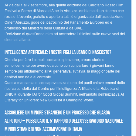
Al via dal 1 al 7 settembre, alla quinta edizione del Garofano Rosso Film
Festival a Forme di Massa d’Albe in Abruzzo, emblema di un cinema che
resiste. L’evento, gratuito e aperto a tutti, è organizzato dall’associazione
CinemAbruzzo, gode del patrocinio del Parlamento Europeo ed è
promosso dal Ministero della Cultura e da SIAE.
L’edizione di quest’anno mira ad accendere i riflettori sulle nuove voci del
cinema italiano.
Intelligenza artificiale: i nostri figli la usano di nascosto?
Che sia per fare i compiti, cercare ispirazione, creare storie o
semplicemente per avere qualcuno con cui parlare, i giovani fanno
sempre più affidamento all’AI generativa. Tuttavia, la maggior parte dei
genitori non ne è al corrente.
Questa mancanza di consapevolezza è uno dei punti chiave emersi dalla
ricerca condotta dal Centro per l’Intelligenza Artificale e la Robotica di
UNICRI durante l’AI for Good Global Summit, nell’ambito dell’iniziativa AI
Literacy for Children: New Skills for a Changing World.
Accogliere un minore straniero è un processo che guarda
al futuro – Pubblicato il 5° rapporto dell’Osservatorio Nazionale
Minori Stranieri Non Accompagnati in Italia