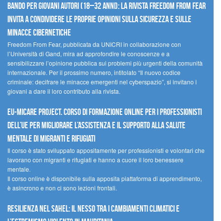
Bando per giovani autori (18–32 anni): la Rivista Freedom From Fear
invita a condividere le proprie opinioni sulla sicurezza e sulle
minacce cibernetiche
Freedom From Fear, pubblicata da UNICRI in collaborazione con
l’Università di Gand, mira ad approfondire le conoscenze e a
sensibilizzare l’opinione pubblica sui problemi più urgenti della comunità
internazionale. Per il prossimo numero, intitolato “Il nuovo codice
criminale: decifrare le minacce emergenti nel cyberspazio”, si invitano i
giovani a dare il loro contributo alla rivista.
EU-MiCare Project. Corso di formazione online per i professionisti
dell’UE per migliorare l’assistenza e il supporto alla salute
mentale di migranti e rifugiati
Il corso è stato sviluppato appositamente per professionisti e volontari che
lavorano con migranti e rifugiati e hanno a cuore il loro benessere
mentale.
Il corso online è disponibile sulla apposita piattaforma di apprendimento,
è asincrono e non ci sono lezioni frontali.
Resilienza nel Sahel: il nesso tra i cambiamenti climatici e