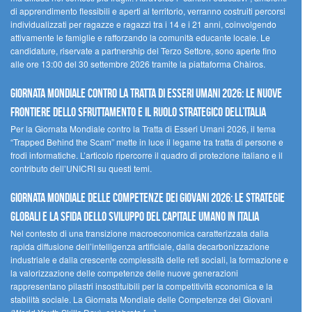
di apprendimento flessibili e aperti al territorio, verranno costruiti percorsi
individualizzati per ragazze e ragazzi tra i 14 e i 21 anni, coinvolgendo
attivamente le famiglie e rafforzando la comunità educante locale. Le
candidature, riservate a partnership del Terzo Settore, sono aperte fino
alle ore 13:00 del 30 settembre 2026 tramite la piattaforma Chàiros.
GIORNATA MONDIALE CONTRO LA TRATTA DI ESSERI UMANI 2026: LE NUOVE
FRONTIERE DELLO SFRUTTAMENTO E IL RUOLO STRATEGICO DELL’ITALIA
Per la Giornata Mondiale contro la Tratta di Esseri Umani 2026, il tema
“Trapped Behind the Scam” mette in luce il legame tra tratta di persone e
frodi informatiche. L’articolo ripercorre il quadro di protezione italiano e il
contributo dell’UNICRI su questi temi.
GIORNATA MONDIALE DELLE COMPETENZE DEI GIOVANI 2026: LE STRATEGIE
GLOBALI E LA SFIDA DELLO SVILUPPO DEL CAPITALE UMANO IN ITALIA
Nel contesto di una transizione macroeconomica caratterizzata dalla
rapida diffusione dell’intelligenza artificiale, dalla decarbonizzazione
industriale e dalla crescente complessità delle reti sociali, la formazione e
la valorizzazione delle competenze delle nuove generazioni
rappresentano pilastri insostituibili per la competitività economica e la
stabilità sociale. La Giornata Mondiale delle Competenze dei Giovani