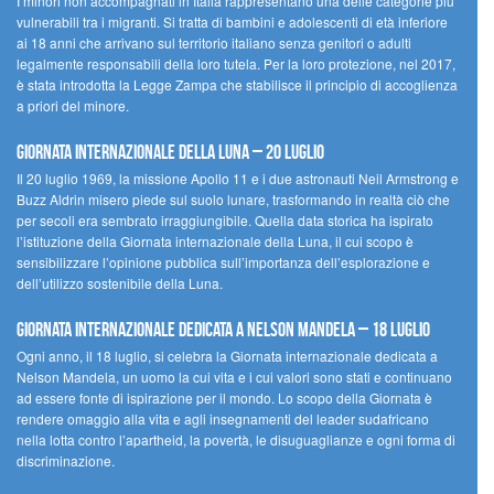
I minori non accompagnati in Italia rappresentano una delle categorie più
vulnerabili tra i migranti. Si tratta di bambini e adolescenti di età inferiore
ai 18 anni che arrivano sul territorio italiano senza genitori o adulti
legalmente responsabili della loro tutela. Per la loro protezione, nel 2017,
è stata introdotta la Legge Zampa che stabilisce il principio di accoglienza
a priori del minore.
Giornata Internazionale della Luna – 20 luglio
Il 20 luglio 1969, la missione Apollo 11 e i due astronauti Neil Armstrong e
Buzz Aldrin misero piede sul suolo lunare, trasformando in realtà ciò che
per secoli era sembrato irraggiungibile. Quella data storica ha ispirato
l’istituzione della Giornata internazionale della Luna, il cui scopo è
sensibilizzare l’opinione pubblica sull’importanza dell’esplorazione e
dell’utilizzo sostenibile della Luna.
Giornata internazionale dedicata a Nelson Mandela – 18 luglio
Ogni anno, il 18 luglio, si celebra la Giornata internazionale dedicata a
Nelson Mandela, un uomo la cui vita e i cui valori sono stati e continuano
ad essere fonte di ispirazione per il mondo. Lo scopo della Giornata è
rendere omaggio alla vita e agli insegnamenti del leader sudafricano
nella lotta contro l’apartheid, la povertà, le disuguaglianze e ogni forma di
discriminazione.