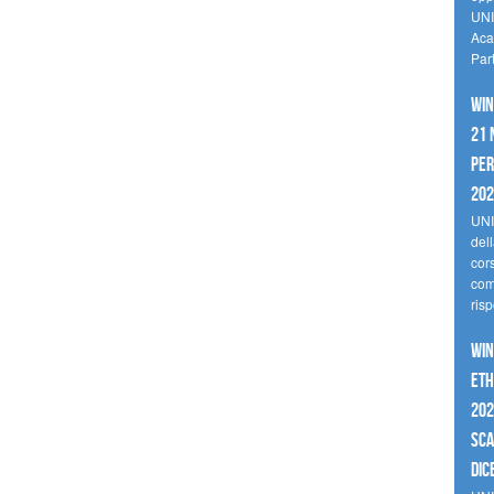
UNI
Aca
Par
Win
21 
per
20
UNI
del
cor
comp
risp
Win
Eth
202
sca
dic