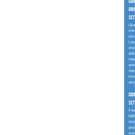
Gio
uni
se
Quan
inf
con
L’ac
che 
diff
inte
stre
med
loro
acc
Gio
se
Il t
fatt
molt
prog
occ