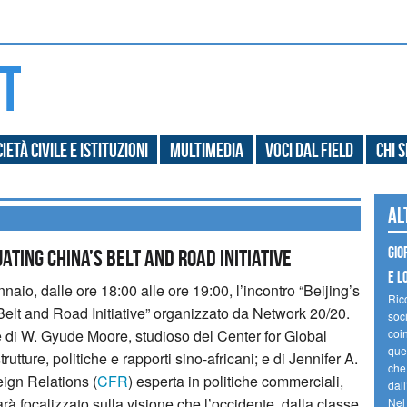
ietà civile e Istituzioni
Multimedia
Voci dal field
Chi 
Al
Gio
uating China’s Belt and Road Initiative
e l
io, dalle ore 18:00 alle ore 19:00, l’incontro “Beijing’s
Ric
elt and Road Initiative” organizzato da Network 20/20.
soc
e di W. Gyude Moore, studioso del Center for Global
coin
ques
trutture, politiche e rapporti sino-africani; e di Jennifer A.
che
ign Relations (
CFR
) esperta in politiche commerciali,
dal
rà focalizzato sulla visione che l’occidente, dalla classe
Nel