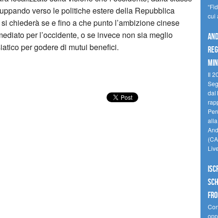
“Fi
viluppando verso le politiche estere della Repubblica
cui
 si chiederà se e fino a che punto l’ambizione cinese
mediato per l’occidente, o se invece non sia meglio
And
siatico per godere di mutui benefici.
reg
min
Il 2
Seg
dal 
rap
Perù
all
Andi
(CAM
Liv
Isc
Sch
fro
Cono
oppo