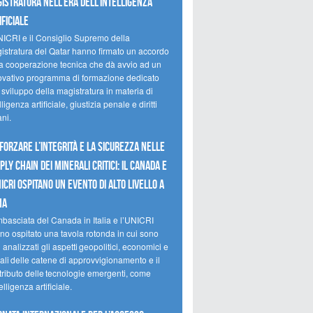
istratura nell’era dell’intelligenza
ificiale
NICRI e il Consiglio Supremo della
istratura del Qatar hanno firmato un accordo
la cooperazione tecnica che dà avvio ad un
ovativo programma di formazione dedicato
 sviluppo della magistratura in materia di
lligenza artificiale, giustizia penale e diritti
ni.
forzare l’integrità e la sicurezza nelle
ply chain dei minerali critici: il Canada e
NICRI ospitano un evento di alto livello a
ma
mbasciata del Canada in Italia e l’UNICRI
no ospitato una tavola rotonda in cui sono
i analizzati gli aspetti geopolitici, economici e
ali delle catene di approvvigionamento e il
tributo delle tecnologie emergenti, come
telligenza artificiale.