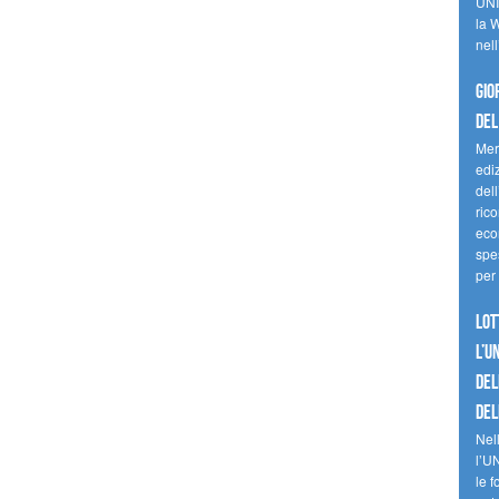
UNI
la W
nell
Gio
del
Mer
edi
del
ric
eco
spes
per 
Lot
l’U
del
del
Nell
l’U
le f