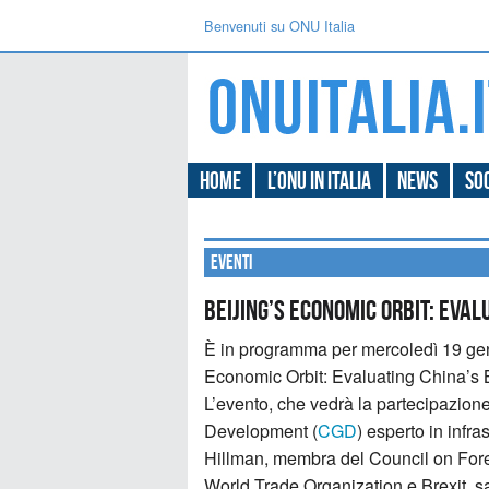
Benvenuti su ONU Italia
Home
L’ONU in Italia
News
Soc
Eventi
Beijing’s Economic Orbit: Eval
È in programma per mercoledì 19 genna
Economic Orbit: Evaluating China’s B
L’evento, che vedrà la partecipazion
Development (
CGD
) esperto in infras
Hillman, membra del Council on Fore
World Trade Organization e Brexit, sa