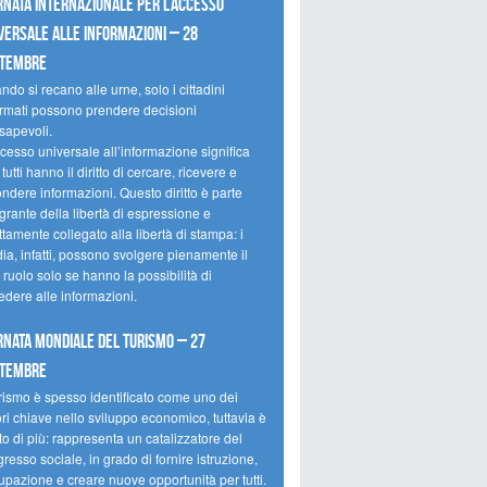
rnata internazionale per l’accesso
versale alle informazioni – 28
ttembre
do si recano alle urne, solo i cittadini
ormati possono prendere decisioni
sapevoli.
cesso universale all’informazione significa
tutti hanno il diritto di cercare, ricevere e
ondere informazioni. Questo diritto è parte
grante della libertà di espressione e
ttamente collegato alla libertà di stampa: i
ia, infatti, possono svolgere pienamente il
 ruolo solo se hanno la possibilità di
edere alle informazioni.
rnata mondiale del turismo – 27
ttembre
urismo è spesso identificato come uno dei
ori chiave nello sviluppo economico, tuttavia è
o di più: rappresenta un catalizzatore del
resso sociale, in grado di fornire istruzione,
upazione e creare nuove opportunità per tutti.