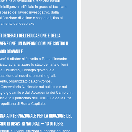
nzialità di strumenti e tecniche basati
’intelligenza artificiale in grado di facilitare
 passo del lavoro investigativo, dalla
tificazione di vittime e sospettati, fino al
evamento dei deepfake.
ti Generali dell’Educazione e della
venzione: un impegno comune contro il
agio giovanile
edì 9 ottobre si è svolto a Roma l’incontro
cato ad analizzare lo stato dell’arte di temi
 il bullismo, il disagio giovanile e
ucazione ai nuovi strumenti digitali.
vento, organizzato da Adnkronos,
l’Osservatorio Nazionale sul bullismo e sul
agio giovanile e dall’Accademia dei Campioni,
icevuto il patrocinio dell’UNICEF e della Città
ropolitana di Roma Capitale.
rnata internazionale per la riduzione del
chio di disastri naturali – 13 ottobre
emoti, alluvioni, eruzioni e inondazioni sono