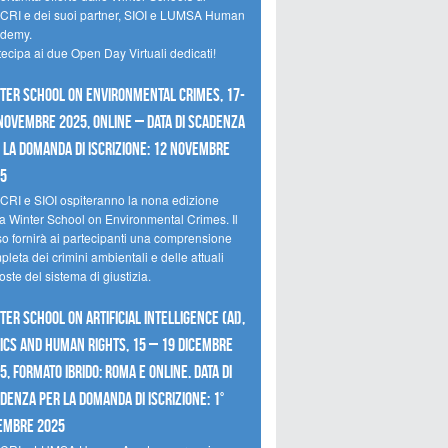
CRI e dei suoi partner, SIOI e LUMSA Human
demy.
tecipa ai due Open Day Virtuali dedicati!
ter School on Environmental Crimes, 17-
novembre 2025, Online – Data di scadenza
 la domanda di iscrizione: 12 novembre
25
CRI e SIOI ospiteranno la nona edizione
la Winter School on Environmental Crimes. Il
so fornirà ai partecipanti una comprensione
leta dei crimini ambientali e delle attuali
oste del sistema di giustizia.
ter School on Artificial Intelligence (AI),
ics and Human Rights, 15 – 19 dicembre
5, Formato Ibrido: Roma e online. Data di
denza per la domanda di iscrizione: 1°
embre 2025