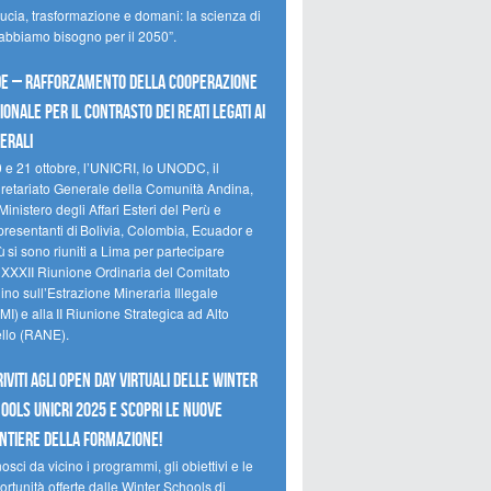
ducia, trasformazione e domani: la scienza di
 abbiamo bisogno per il 2050”.
e – Rafforzamento della cooperazione
ionale per il contrasto dei reati legati ai
erali
0 e 21 ottobre, l’UNICRI, lo UNODC, il
retariato Generale della Comunità Andina,
Ministero degli Affari Esteri del Perù e
presentanti di Bolivia, Colombia, Ecuador e
 si sono riuniti a Lima per partecipare
a XXXII Riunione Ordinaria del Comitato
no sull’Estrazione Mineraria Illegale
I) e alla II Riunione Strategica ad Alto
ello (RANE).
riviti agli Open Day Virtuali delle Winter
ools UNICRI 2025 e scopri le nuove
ntiere della formazione!
sci da vicino i programmi, gli obiettivi e le
rtunità offerte dalle Winter Schools di