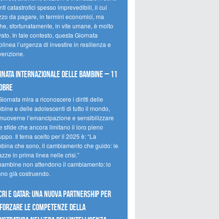
ti catastrofici spesso imprevedibili, il cui
zzo da pagare, in termini economici, ma
he, sfortunatamente, in vite umane, è molto
ato. In tale contesto, questa Giornata
olinea l’urgenza di investire in resilienza e
venzione.
rnata internazionale delle bambine – 11
obre
iornata mira a riconoscere i diritti delle
ine e delle adolescenti di tutto il mondo,
muoverne l’emancipazione e sensibilizzare
e sfide che ancora limitano il loro pieno
uppo. Il tema scelto per il 2025 è: “La
bina che sono, il cambiamento che guido: le
zze in prima linea nelle crisi.”
bambine non attendono il cambiamento: lo
nno già costruendo.
CRI e Qatar: una nuova partnership per
forzare le competenze della