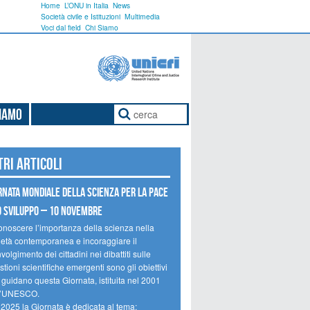
Home
L’ONU in Italia
News
Società civile e Istituzioni
Multimedia
Voci dal field
Chi Siamo
Siamo
tri articoli
rnata mondiale della scienza per la pace
o sviluppo – 10 novembre
onoscere l’importanza della scienza nella
ietà contemporanea e incoraggiare il
volgimento dei cittadini nei dibattiti sulle
tioni scientifiche emergenti sono gli obiettivi
 guidano questa Giornata, istituita nel 2001
l’UNESCO.
 2025 la Giornata è dedicata al tema: