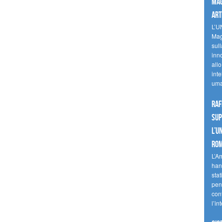
mag
art
L’U
Mag
sul
inn
allo
inte
uma
Raf
sup
l’U
Ro
L’A
han
stat
pen
con
l’in