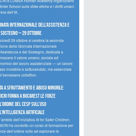
CRI e LUMSA Human Academy organizzano
inter School sulle sfide etiche e i diritti umani
’era dell’IA.
rnata internazionale dell’assistenza e
 sostegno – 29 ottobre
coledÌ 29 ottobre si celebra la seconda
zione della Giornata Internazionale
l’Assistenza e del Sostegno, dedicata a
onoscere il valore umano, sociale ed
nomico del lavoro assistenziale — un lavoro
so invisibile e sottovalutato, ma essenziale
il benessere collettivo.
ta a sfruttamento e abuso minorile:
NICRI forma a Bucarest le forze
l’ordine del CESP sull’uso
l’Intelligenza Artificiale
’ambito dell’iniziativa AI for Safer Children,
NICRI ha condotto un corso di formazione per
orze dell’ordine volto ad esplorare le