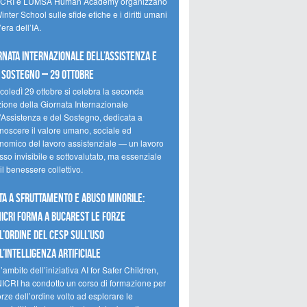
CRI e LUMSA Human Academy organizzano
inter School sulle sfide etiche e i diritti umani
’era dell’IA.
rnata internazionale dell’assistenza e
 sostegno – 29 ottobre
coledÌ 29 ottobre si celebra la seconda
zione della Giornata Internazionale
l’Assistenza e del Sostegno, dedicata a
onoscere il valore umano, sociale ed
nomico del lavoro assistenziale — un lavoro
so invisibile e sottovalutato, ma essenziale
il benessere collettivo.
ta a sfruttamento e abuso minorile:
NICRI forma a Bucarest le forze
l’ordine del CESP sull’uso
l’Intelligenza Artificiale
’ambito dell’iniziativa AI for Safer Children,
NICRI ha condotto un corso di formazione per
orze dell’ordine volto ad esplorare le