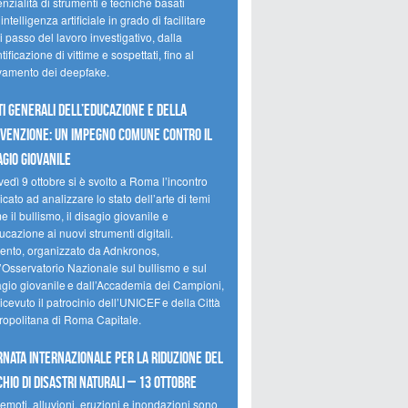
nzialità di strumenti e tecniche basati
’intelligenza artificiale in grado di facilitare
 passo del lavoro investigativo, dalla
tificazione di vittime e sospettati, fino al
evamento dei deepfake.
ti Generali dell’Educazione e della
venzione: un impegno comune contro il
agio giovanile
edì 9 ottobre si è svolto a Roma l’incontro
cato ad analizzare lo stato dell’arte di temi
 il bullismo, il disagio giovanile e
ucazione ai nuovi strumenti digitali.
vento, organizzato da Adnkronos,
l’Osservatorio Nazionale sul bullismo e sul
agio giovanile e dall’Accademia dei Campioni,
icevuto il patrocinio dell’UNICEF e della Città
ropolitana di Roma Capitale.
rnata internazionale per la riduzione del
chio di disastri naturali – 13 ottobre
emoti, alluvioni, eruzioni e inondazioni sono