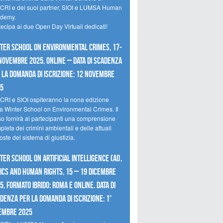
CRI e dei suoi partner, SIOI e LUMSA Human
demy.
tecipa ai due Open Day Virtuali dedicati!
ter School on Environmental Crimes, 17-
novembre 2025, Online – Data di scadenza
 la domanda di iscrizione: 12 novembre
25
CRI e SIOI ospiteranno la nona edizione
la Winter School on Environmental Crimes. Il
so fornirà ai partecipanti una comprensione
leta dei crimini ambientali e delle attuali
oste del sistema di giustizia.
ter School on Artificial Intelligence (AI),
ics and Human Rights, 15 – 19 dicembre
5, Formato Ibrido: Roma e online. Data di
denza per la domanda di iscrizione: 1°
embre 2025