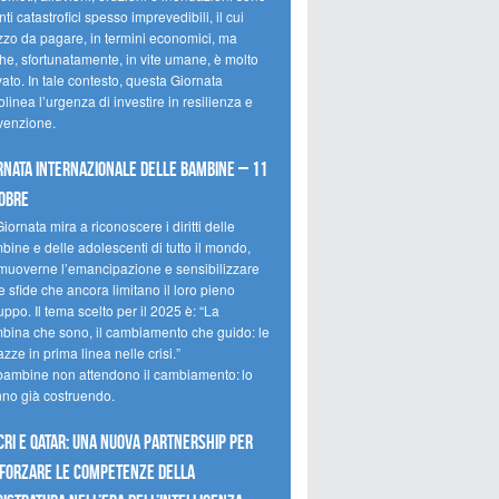
ti catastrofici spesso imprevedibili, il cui
zzo da pagare, in termini economici, ma
he, sfortunatamente, in vite umane, è molto
ato. In tale contesto, questa Giornata
olinea l’urgenza di investire in resilienza e
venzione.
rnata internazionale delle bambine – 11
obre
iornata mira a riconoscere i diritti delle
ine e delle adolescenti di tutto il mondo,
muoverne l’emancipazione e sensibilizzare
e sfide che ancora limitano il loro pieno
uppo. Il tema scelto per il 2025 è: “La
bina che sono, il cambiamento che guido: le
zze in prima linea nelle crisi.”
bambine non attendono il cambiamento: lo
nno già costruendo.
CRI e Qatar: una nuova partnership per
forzare le competenze della