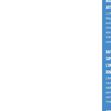
mag
art
L’U
Mag
sul
inn
allo
inte
uma
Raf
sup
l’U
Ro
L’A
han
stat
pen
con
l’in