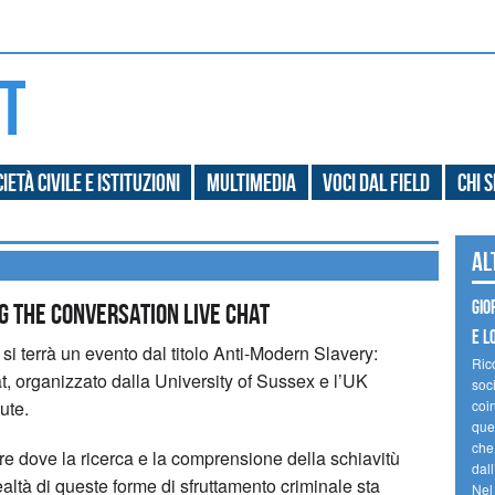
ietà civile e Istituzioni
Multimedia
Voci dal field
Chi 
Al
Gio
g the Conversation Live Chat
e l
 si terrà un evento dal titolo Anti-Modern Slavery:
Ric
 organizzato dalla University of Sussex e l’UK
soc
ute.
coin
ques
che
re dove la ricerca e la comprensione della schiavitù
dal
tà di queste forme di sfruttamento criminale sta
Nel