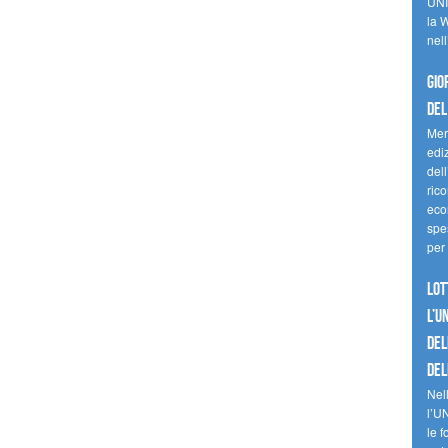
UNI
la W
nell
Gio
del
Mer
edi
del
ric
eco
spes
per 
Lot
l’U
del
del
Nell
l’U
le f