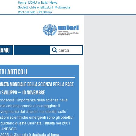
Home
L’ONU in Italia
News
Società civile e Istituzioni
Multimedia
Voci dal field
Chi Siamo
Siamo
tri articoli
rnata mondiale della scienza per la pace
o sviluppo – 10 novembre
onoscere l’importanza della scienza nella
ietà contemporanea e incoraggiare il
volgimento dei cittadini nei dibattiti sulle
tioni scientifiche emergenti sono gli obiettivi
 guidano questa Giornata, istituita nel 2001
l’UNESCO.
 2025 la Giornata è dedicata al tema: