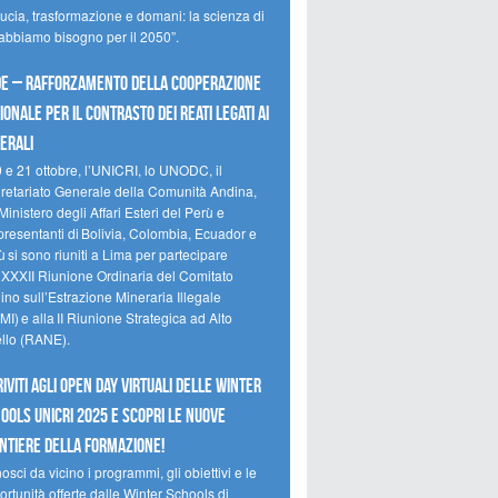
ducia, trasformazione e domani: la scienza di
 abbiamo bisogno per il 2050”.
e – Rafforzamento della cooperazione
ionale per il contrasto dei reati legati ai
erali
0 e 21 ottobre, l’UNICRI, lo UNODC, il
retariato Generale della Comunità Andina,
Ministero degli Affari Esteri del Perù e
presentanti di Bolivia, Colombia, Ecuador e
 si sono riuniti a Lima per partecipare
a XXXII Riunione Ordinaria del Comitato
no sull’Estrazione Mineraria Illegale
I) e alla II Riunione Strategica ad Alto
ello (RANE).
riviti agli Open Day Virtuali delle Winter
ools UNICRI 2025 e scopri le nuove
ntiere della formazione!
sci da vicino i programmi, gli obiettivi e le
rtunità offerte dalle Winter Schools di