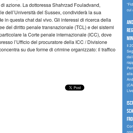
 di azione. La dottoressa Shahrzad Fouladvand,
“Fi
cui
ale dell’Università del Sussex, condividerà la sua
in questa chat dal vivo. Gli interessi di ricerca della
And
e del diritto penale transnazionale (TCL) e dei sistemi
reg
 particolare la Corte penale internazionale (ICC), dove
min
resso l’Ufficio del procuratore della ICC / Divisione
Il 2
 concentra su due forme di crimine organizzato: il traffico
Seg
dal 
rap
Perù
all
Andi
(CAM
Liv
Isc
Sch
fro
Cono
oppo