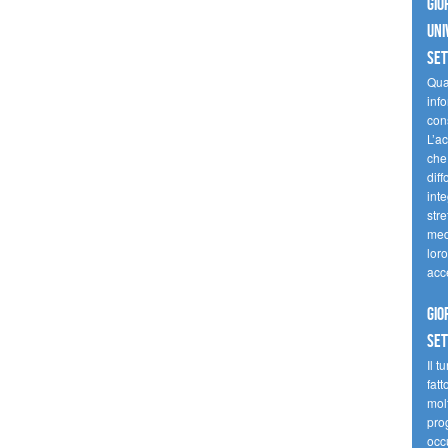
Gio
uni
se
Quan
inf
con
L’ac
che 
diff
inte
stre
med
loro
acc
Gio
se
Il t
fatt
molt
prog
occ