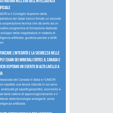
istratura nell’era dell’intelligenza
ificiale
NICRI e il Consiglio Supremo della
istratura del Qatar hanno firmato un accordo
la cooperazione tecnica che dà avvio ad un
ovativo programma di formazione dedicato
 sviluppo della magistratura in materia di
lligenza artificiale, giustizia penale e diritti
ni.
forzare l’integrità e la sicurezza nelle
ply chain dei minerali critici: il Canada e
NICRI ospitano un evento di alto livello a
ma
mbasciata del Canada in Italia e l’UNICRI
no ospitato una tavola rotonda in cui sono
i analizzati gli aspetti geopolitici, economici e
ali delle catene di approvvigionamento e il
tributo delle tecnologie emergenti, come
telligenza artificiale.