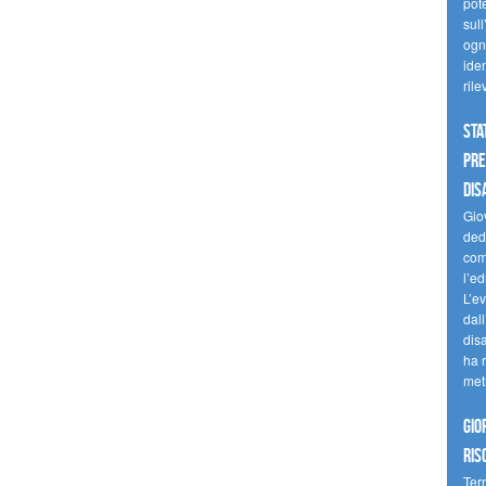
pote
sull
ogni
iden
ril
Sta
Pre
dis
Giov
dedi
come
l’ed
L’e
dal
dis
ha r
met
Gio
ris
Terr