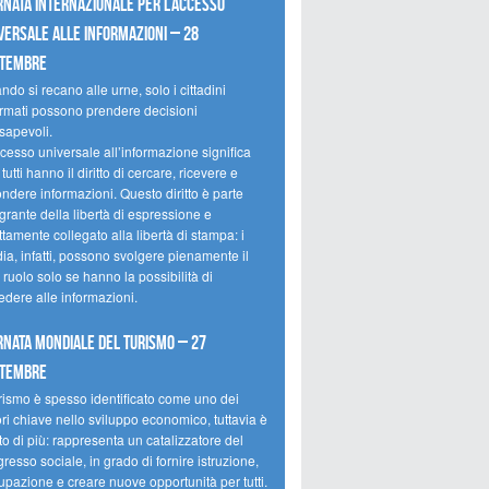
rnata internazionale per l’accesso
versale alle informazioni – 28
ttembre
do si recano alle urne, solo i cittadini
ormati possono prendere decisioni
sapevoli.
cesso universale all’informazione significa
tutti hanno il diritto di cercare, ricevere e
ondere informazioni. Questo diritto è parte
grante della libertà di espressione e
ttamente collegato alla libertà di stampa: i
ia, infatti, possono svolgere pienamente il
 ruolo solo se hanno la possibilità di
edere alle informazioni.
rnata mondiale del turismo – 27
ttembre
urismo è spesso identificato come uno dei
ori chiave nello sviluppo economico, tuttavia è
o di più: rappresenta un catalizzatore del
resso sociale, in grado di fornire istruzione,
upazione e creare nuove opportunità per tutti.