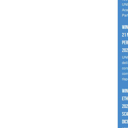
UNI
Aca
Par
Win
21 
per
20
UNI
del
cor
comp
risp
Win
Eth
202
sca
dic