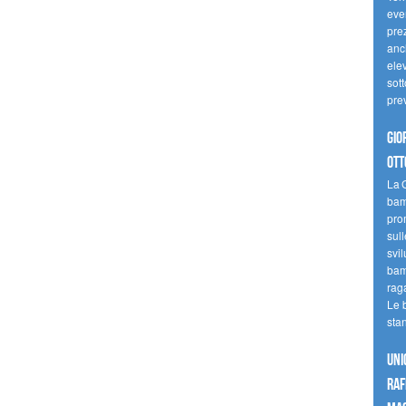
even
pre
anc
elev
sott
pre
Gio
ott
La G
bamb
pro
sull
svil
bam
raga
Le 
sta
UNI
raf