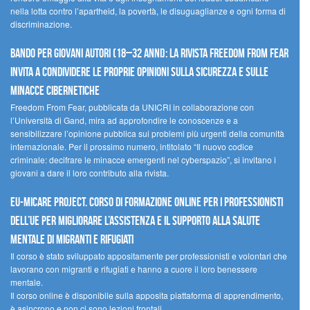
nella lotta contro l’apartheid, la povertà, le disuguaglianze e ogni forma di
discriminazione.
Bando per giovani autori (18–32 anni): la Rivista Freedom From Fear
invita a condividere le proprie opinioni sulla sicurezza e sulle
minacce cibernetiche
Freedom From Fear, pubblicata da UNICRI in collaborazione con
l’Università di Gand, mira ad approfondire le conoscenze e a
sensibilizzare l’opinione pubblica sui problemi più urgenti della comunità
internazionale. Per il prossimo numero, intitolato “Il nuovo codice
criminale: decifrare le minacce emergenti nel cyberspazio”, si invitano i
giovani a dare il loro contributo alla rivista.
EU-MiCare Project. Corso di formazione online per i professionisti
dell’UE per migliorare l’assistenza e il supporto alla salute
mentale di migranti e rifugiati
Il corso è stato sviluppato appositamente per professionisti e volontari che
lavorano con migranti e rifugiati e hanno a cuore il loro benessere
mentale.
Il corso online è disponibile sulla apposita piattaforma di apprendimento,
è asincrono e non ci sono lezioni frontali.