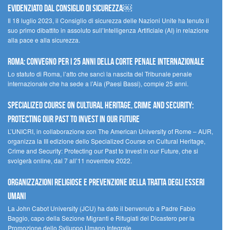
evidenziato dal Consiglio di Sicurezza￼
Il 18 luglio 2023, il Consiglio di sicurezza delle Nazioni Unite ha tenuto il
suo primo dibattito in assoluto sull’Intelligenza Artificiale (AI) in relazione
alla pace e alla sicurezza.
Roma: convegno per i 25 anni della Corte penale internazionale
Lo statuto di Roma, l’atto che sancì la nascita del Tribunale penale
internazionale che ha sede a l’Aia (Paesi Bassi), compie 25 anni.
Specialized Course on Cultural Heritage, Crime and Security:
Protecting our Past to Invest in our Future
L’UNICRI, in collaborazione con The American University of Rome – AUR,
organizza la III edizione dello Specialized Course on Cultural Heritage,
Crime and Security: Protecting our Past to Invest in our Future, che si
svolgerà online, dal 7 all’11 novembre 2022.
Organizzazioni religiose e prevenzione della tratta degli esseri
umani
La John Cabot University (JCU) ha dato il benvenuto a Padre Fabio
Baggio, capo della Sezione Migranti e Rifugiati del Dicastero per la
Promozione dello Sviluppo Umano Integrale.