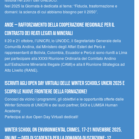
Nel 2025 la Giornata è dedicata al tema: “Fiducia, trasformazione e
domani: la scienza di cui abbiamo bisogno per il 2050”.
Ande – Rafforzamento della cooperazione regionale per il
contrasto dei reati legati ai minerali
Il 20 e 21 ottobre, l’UNICRI, lo UNODC, il Segretariato Generale della
Comunità Andina, dal Ministero degli Affari Esteri del Perù e
rappresentanti di Bolivia, Colombia, Ecuador e Perù si sono riuniti a Lima
per partecipare alla XXXII Riunione Ordinaria del Comitato Andino
sull’Estrazione Mineraria Illegale (CAMI) e alla II Riunione Strategica ad
Alto Livello (RANE).
Iscriviti agli Open Day Virtuali delle Winter Schools UNICRI 2025 e
scopri le nuove frontiere della formazione!
Conosci da vicino i programmi, gli obiettivi e le opportunità offerte dalle
Winter Schools di UNICRI e dei suoi partner, SIOI e LUMSA Human
Academy.
Partecipa ai due Open Day Virtuali dedicati!
Winter School on Environmental Crimes, 17-21 novembre 2025,
Online – Data di scadenza per la domanda di iscrizione: 12