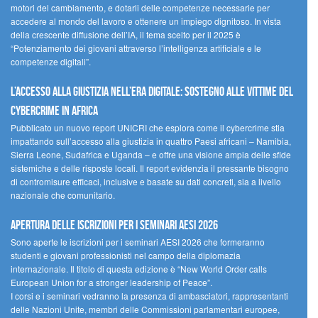
motori del cambiamento, e dotarli delle competenze necessarie per
accedere al mondo del lavoro e ottenere un impiego dignitoso. In vista
della crescente diffusione dell’IA, il tema scelto per il 2025 è
“Potenziamento dei giovani attraverso l’intelligenza artificiale e le
competenze digitali”.
L’accesso alla giustizia nell’era digitale: sostegno alle vittime del
cybercrime in Africa
Pubblicato un nuovo report UNICRI che esplora come il cybercrime stia
impattando sull’accesso alla giustizia in quattro Paesi africani – Namibia,
Sierra Leone, Sudafrica e Uganda – e offre una visione ampia delle sfide
sistemiche e delle risposte locali. Il report evidenzia il pressante bisogno
di contromisure efficaci, inclusive e basate su dati concreti, sia a livello
nazionale che comunitario.
Apertura delle iscrizioni per i seminari AESI 2026
Sono aperte le iscrizioni per i seminari AESI 2026 che formeranno
studenti e giovani professionisti nel campo della diplomazia
internazionale. Il titolo di questa edizione è “New World Order calls
European Union for a stronger leadership of Peace”.
I corsi e i seminari vedranno la presenza di ambasciatori, rappresentanti
delle Nazioni Unite, membri delle Commissioni parlamentari europee,