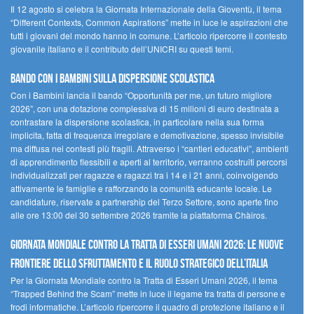
Il 12 agosto si celebra la Giornata Internazionale della Gioventù, il tema
“Different Contexts, Common Aspirations” mette in luce le aspirazioni che
tutti i giovani del mondo hanno in comune. L’articolo ripercorre il contesto
giovanile italiano e il contributo dell’UNICRI su questi temi.
Bando Con i Bambini sulla dispersione scolastica
Con i Bambini lancia il bando “Opportunità per me, un futuro migliore
2026”, con una dotazione complessiva di 15 milioni di euro destinata a
contrastare la dispersione scolastica, in particolare nella sua forma
implicita, fatta di frequenza irregolare e demotivazione, spesso invisibile
ma diffusa nei contesti più fragili. Attraverso i “cantieri educativi”, ambienti
di apprendimento flessibili e aperti al territorio, verranno costruiti percorsi
individualizzati per ragazze e ragazzi tra i 14 e i 21 anni, coinvolgendo
attivamente le famiglie e rafforzando la comunità educante locale. Le
candidature, riservate a partnership del Terzo Settore, sono aperte fino
alle ore 13:00 del 30 settembre 2026 tramite la piattaforma Chàiros.
GIORNATA MONDIALE CONTRO LA TRATTA DI ESSERI UMANI 2026: LE NUOVE
FRONTIERE DELLO SFRUTTAMENTO E IL RUOLO STRATEGICO DELL’ITALIA
Per la Giornata Mondiale contro la Tratta di Esseri Umani 2026, il tema
“Trapped Behind the Scam” mette in luce il legame tra tratta di persone e
frodi informatiche. L’articolo ripercorre il quadro di protezione italiano e il