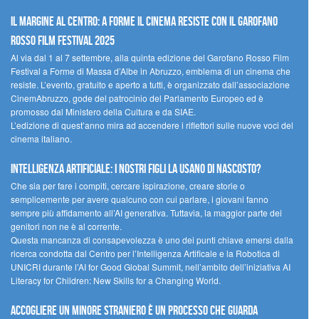
Il margine al centro: a Forme il cinema resiste con il Garofano
Rosso Film Festival 2025
Al via dal 1 al 7 settembre, alla quinta edizione del Garofano Rosso Film
Festival a Forme di Massa d’Albe in Abruzzo, emblema di un cinema che
resiste. L’evento, gratuito e aperto a tutti, è organizzato dall’associazione
CinemAbruzzo, gode del patrocinio del Parlamento Europeo ed è
promosso dal Ministero della Cultura e da SIAE.
L’edizione di quest’anno mira ad accendere i riflettori sulle nuove voci del
cinema italiano.
Intelligenza artificiale: i nostri figli la usano di nascosto?
Che sia per fare i compiti, cercare ispirazione, creare storie o
semplicemente per avere qualcuno con cui parlare, i giovani fanno
sempre più affidamento all’AI generativa. Tuttavia, la maggior parte dei
genitori non ne è al corrente.
Questa mancanza di consapevolezza è uno dei punti chiave emersi dalla
ricerca condotta dal Centro per l’Intelligenza Artificale e la Robotica di
UNICRI durante l’AI for Good Global Summit, nell’ambito dell’iniziativa AI
Literacy for Children: New Skills for a Changing World.
Accogliere un minore straniero è un processo che guarda