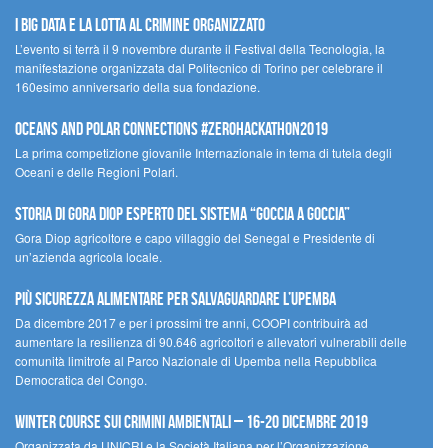
I Big Data e la lotta al crimine organizzato
L’evento si terrà il 9 novembre durante il Festival della Tecnologia, la
manifestazione organizzata dal Politecnico di Torino per celebrare il
160esimo anniversario della sua fondazione.
Oceans and Polar Connections #ZEROHackathon2019
La prima competizione giovanile Internazionale in tema di tutela degli
Oceani e delle Regioni Polari.
STORIA DI GORA DIOP ESPERTO DEL SISTEMA “GOCCIA A GOCCIA”
Gora Diop agricoltore e capo villaggio del Senegal e Presidente di
un’azienda agricola locale.
Più sicurezza alimentare per salvaguardare l’Upemba
Da dicembre 2017 e per i prossimi tre anni, COOPI contribuirà ad
aumentare la resilienza di 90.646 agricoltori e allevatori vulnerabili delle
comunità limitrofe al Parco Nazionale di Upemba nella Repubblica
Democratica del Congo.
Winter Course sui Crimini Ambientali – 16-20 Dicembre 2019
Organizzata da UNICRI e la Società Italiana per l’Organizzazione