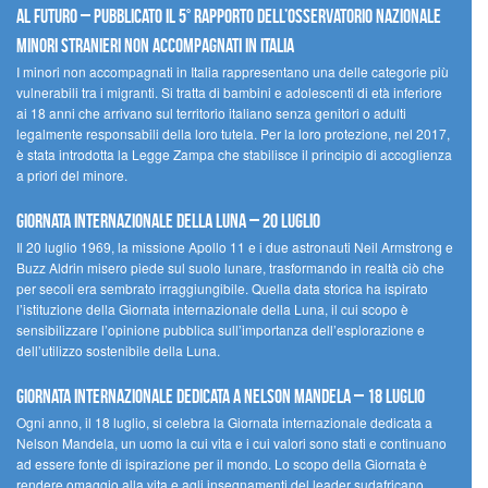
al futuro – Pubblicato il 5° rapporto dell’Osservatorio Nazionale
Minori Stranieri Non Accompagnati in Italia
I minori non accompagnati in Italia rappresentano una delle categorie più
vulnerabili tra i migranti. Si tratta di bambini e adolescenti di età inferiore
ai 18 anni che arrivano sul territorio italiano senza genitori o adulti
legalmente responsabili della loro tutela. Per la loro protezione, nel 2017,
è stata introdotta la Legge Zampa che stabilisce il principio di accoglienza
a priori del minore.
Giornata Internazionale della Luna – 20 luglio
Il 20 luglio 1969, la missione Apollo 11 e i due astronauti Neil Armstrong e
Buzz Aldrin misero piede sul suolo lunare, trasformando in realtà ciò che
per secoli era sembrato irraggiungibile. Quella data storica ha ispirato
l’istituzione della Giornata internazionale della Luna, il cui scopo è
sensibilizzare l’opinione pubblica sull’importanza dell’esplorazione e
dell’utilizzo sostenibile della Luna.
Giornata internazionale dedicata a Nelson Mandela – 18 luglio
Ogni anno, il 18 luglio, si celebra la Giornata internazionale dedicata a
Nelson Mandela, un uomo la cui vita e i cui valori sono stati e continuano
ad essere fonte di ispirazione per il mondo. Lo scopo della Giornata è
rendere omaggio alla vita e agli insegnamenti del leader sudafricano