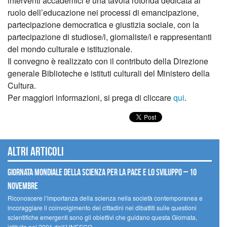
interventi accademici e una tavola rotonda dedicata al
ruolo dell’educazione nei processi di emancipazione,
partecipazione democratica e giustizia sociale, con la
partecipazione di studiose/i, giornaliste/i e rappresentanti
del mondo culturale e istituzionale.
Il convegno è realizzato con il contributo della Direzione
generale Biblioteche e istituti culturali del Ministero della
Cultura.
Per maggiori informazioni, si prega di cliccare
qui
.
Altri articoli
Giornata mondiale della scienza per la pace e lo sviluppo – 10
novembre
Riconoscere l’importanza della scienza nella società contemporanea e
incoraggiare il coinvolgimento dei cittadini nei dibattiti sulle questioni
scientifiche emergenti sono gli obiettivi che guidano questa Giornata,
istituita nel 2001 dall’UNESCO.