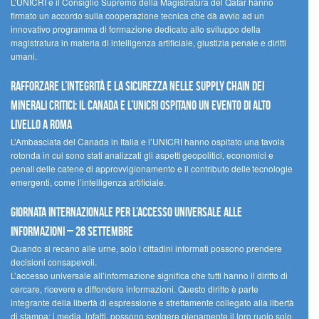
L’UNICRI e il Consiglio Supremo della Magistratura del Qatar hanno
firmato un accordo sulla cooperazione tecnica che dà avvio ad un
innovativo programma di formazione dedicato allo sviluppo della
magistratura in materia di intelligenza artificiale, giustizia penale e diritti
umani.
Rafforzare l’integrità e la sicurezza nelle supply chain dei
minerali critici: il Canada e l’UNICRI ospitano un evento di alto
livello a Roma
L’Ambasciata del Canada in Italia e l’UNICRI hanno ospitato una tavola
rotonda in cui sono stati analizzati gli aspetti geopolitici, economici e
penali delle catene di approvvigionamento e il contributo delle tecnologie
emergenti, come l’intelligenza artificiale.
Giornata internazionale per l’accesso universale alle
informazioni – 28 settembre
Quando si recano alle urne, solo i cittadini informati possono prendere
decisioni consapevoli.
L’accesso universale all’informazione significa che tutti hanno il diritto di
cercare, ricevere e diffondere informazioni. Questo diritto è parte
integrante della libertà di espressione e strettamente collegato alla libertà
di stampa: i media, infatti, possono svolgere pienamente il loro ruolo solo