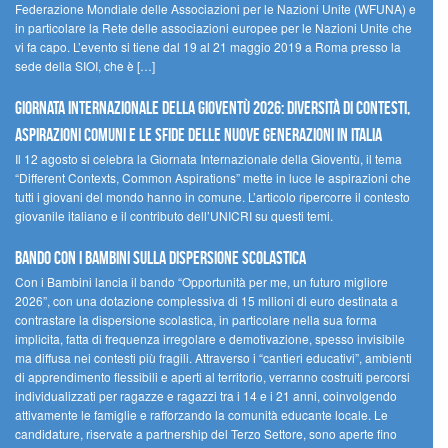
Federazione Mondiale delle Associazioni per le Nazioni Unite (WFUNA) e
in particolare la Rete delle associazioni europee per le Nazioni Unite che
vi fa capo. L’evento si tiene dal 19 al 21 maggio 2019 a Roma presso la
sede della SIOI, che è […]
GIORNATA INTERNAZIONALE DELLA GIOVENTÙ 2026: DIVERSITÀ DI CONTESTI,
ASPIRAZIONI COMUNI E LE SFIDE DELLE NUOVE GENERAZIONI IN ITALIA
Il 12 agosto si celebra la Giornata Internazionale della Gioventù, il tema
“Different Contexts, Common Aspirations” mette in luce le aspirazioni che
tutti i giovani del mondo hanno in comune. L’articolo ripercorre il contesto
giovanile italiano e il contributo dell’UNICRI su questi temi.
Bando Con i Bambini sulla dispersione scolastica
Con i Bambini lancia il bando “Opportunità per me, un futuro migliore
2026”, con una dotazione complessiva di 15 milioni di euro destinata a
contrastare la dispersione scolastica, in particolare nella sua forma
implicita, fatta di frequenza irregolare e demotivazione, spesso invisibile
ma diffusa nei contesti più fragili. Attraverso i “cantieri educativi”, ambienti
di apprendimento flessibili e aperti al territorio, verranno costruiti percorsi
individualizzati per ragazze e ragazzi tra i 14 e i 21 anni, coinvolgendo
attivamente le famiglie e rafforzando la comunità educante locale. Le
candidature, riservate a partnership del Terzo Settore, sono aperte fino