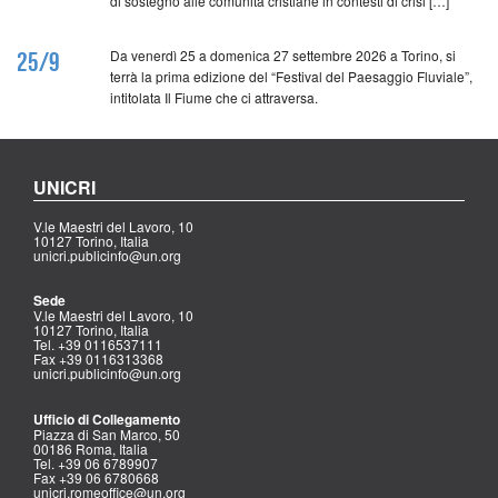
di sostegno alle comunità cristiane in contesti di crisi […]
Da venerdì 25 a domenica 27 settembre 2026 a Torino, si
25/9
terrà la prima edizione del “Festival del Paesaggio Fluviale”,
intitolata Il Fiume che ci attraversa.
UNICRI
V.le Maestri del Lavoro, 10
10127 Torino, Italia
unicri.publicinfo@un.org
Sede
V.le Maestri del Lavoro, 10
10127 Torino, Italia
Tel. +39 0116537111
Fax +39 0116313368
unicri.publicinfo@un.org
Ufficio di Collegamento
Piazza di San Marco, 50
00186 Roma, Italia
Tel. +39 06 6789907
Fax +39 06 6780668
unicri.romeoffice@un.org