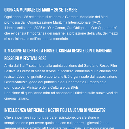
Giornata Mondiale dei Mari – 26 settembre
Ogni anno il 26 settembre si celebra la Giornata Mondiale dei Mari,
promossa dall’Organizzazione Marittima Internazionale (IMO).
Il tema scelto per il 2025 è: “Our Ocean, Our Obligation, Our Opportunity”
che evidenzia l’importanza dei mari nella protezione della vita, dei mezzi
di sussistenza e dell’economia mondiale.
Il margine al centro: a Forme il cinema resiste con il Garofano
Rosso Film Festival 2025
Al via dal 1 al 7 settembre, alla quinta edizione del Garofano Rosso Film
Festival a Forme di Massa d’Albe in Abruzzo, emblema di un cinema che
resiste. L’evento, gratuito e aperto a tutti, è organizzato dall’associazione
CinemAbruzzo, gode del patrocinio del Parlamento Europeo ed è
promosso dal Ministero della Cultura e da SIAE.
L’edizione di quest’anno mira ad accendere i riflettori sulle nuove voci del
cinema italiano.
Intelligenza artificiale: i nostri figli la usano di nascosto?
Che sia per fare i compiti, cercare ispirazione, creare storie o
semplicemente per avere qualcuno con cui parlare, i giovani fanno
sempre più affidamento all’AI generativa. Tuttavia, la maggior parte dei