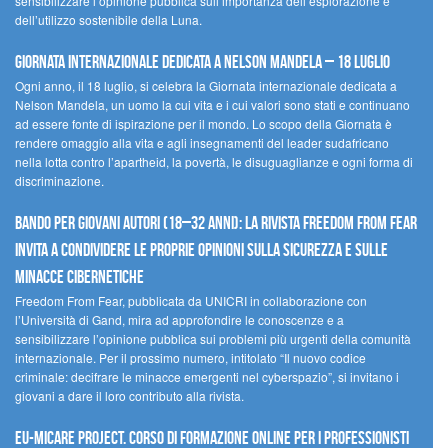
sensibilizzare l’opinione pubblica sull’importanza dell’esplorazione e
dell’utilizzo sostenibile della Luna.
Giornata internazionale dedicata a Nelson Mandela – 18 luglio
Ogni anno, il 18 luglio, si celebra la Giornata internazionale dedicata a
Nelson Mandela, un uomo la cui vita e i cui valori sono stati e continuano
ad essere fonte di ispirazione per il mondo. Lo scopo della Giornata è
rendere omaggio alla vita e agli insegnamenti del leader sudafricano
nella lotta contro l’apartheid, la povertà, le disuguaglianze e ogni forma di
discriminazione.
Bando per giovani autori (18–32 anni): la Rivista Freedom From Fear
invita a condividere le proprie opinioni sulla sicurezza e sulle
minacce cibernetiche
Freedom From Fear, pubblicata da UNICRI in collaborazione con
l’Università di Gand, mira ad approfondire le conoscenze e a
sensibilizzare l’opinione pubblica sui problemi più urgenti della comunità
internazionale. Per il prossimo numero, intitolato “Il nuovo codice
criminale: decifrare le minacce emergenti nel cyberspazio”, si invitano i
giovani a dare il loro contributo alla rivista.
EU-MiCare Project. Corso di formazione online per i professionisti