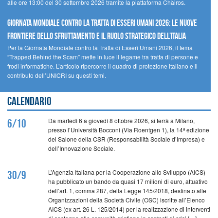
alle ore 13:00 del 30 settembre 2026 tramite la piattaforma Chàiros.
GIORNATA MONDIALE CONTRO LA TRATTA DI ESSERI UMANI 2026: LE NUOVE
FRONTIERE DELLO SFRUTTAMENTO E IL RUOLO STRATEGICO DELL’ITALIA
Per la Giornata Mondiale contro la Tratta di Esseri Umani 2026, il tema
“Trapped Behind the Scam” mette in luce il legame tra tratta di persone e
frodi informatiche. L’articolo ripercorre il quadro di protezione italiano e il
contributo dell’UNICRI su questi temi.
Calendario
Da martedì 6 a giovedì 8 ottobre 2026, si terrà a Milano,
6/10
presso l’Università Bocconi (Via Roentgen 1), la 14ª edizione
del Salone della CSR (Responsabilità Sociale d’Impresa) e
dell’Innovazione Sociale.
L’Agenzia Italiana per la Cooperazione allo Sviluppo (AICS)
30/9
ha pubblicato un bando da quasi 17 milioni di euro, attuativo
dell’art. 1, comma 287, della Legge 145/2018, destinato alle
Organizzazioni della Società Civile (OSC) iscritte all’Elenco
AICS (ex art. 26 L. 125/2014) per la realizzazione di interventi