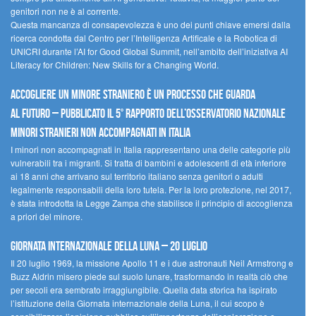
genitori non ne è al corrente.
Questa mancanza di consapevolezza è uno dei punti chiave emersi dalla
ricerca condotta dal Centro per l’Intelligenza Artificale e la Robotica di
UNICRI durante l’AI for Good Global Summit, nell’ambito dell’iniziativa AI
Literacy for Children: New Skills for a Changing World.
Accogliere un minore straniero è un processo che guarda
al futuro – Pubblicato il 5° rapporto dell’Osservatorio Nazionale
Minori Stranieri Non Accompagnati in Italia
I minori non accompagnati in Italia rappresentano una delle categorie più
vulnerabili tra i migranti. Si tratta di bambini e adolescenti di età inferiore
ai 18 anni che arrivano sul territorio italiano senza genitori o adulti
legalmente responsabili della loro tutela. Per la loro protezione, nel 2017,
è stata introdotta la Legge Zampa che stabilisce il principio di accoglienza
a priori del minore.
Giornata Internazionale della Luna – 20 luglio
Il 20 luglio 1969, la missione Apollo 11 e i due astronauti Neil Armstrong e
Buzz Aldrin misero piede sul suolo lunare, trasformando in realtà ciò che
per secoli era sembrato irraggiungibile. Quella data storica ha ispirato
l’istituzione della Giornata internazionale della Luna, il cui scopo è