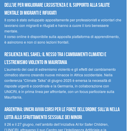
dell’UE per migliorare l’assistenza e il supporto alla salute
mentale di migranti e rifugiati
Il corso è stato sviluppato appositamente per professionisti e volontari che
lavorano con migranti e rifugiati e hanno a cuore il loro benessere
mentale.
Il corso online è disponibile sulla apposita piattaforma di apprendimento,
è asincrono e non ci sono lezioni frontali.
Resilienza nel Sahel: il nesso tra i cambiamenti climatici e
l’estremismo violento in Mauritania
L’aumento dei casi di estremismo violento e gli effetti del cambiamento
climatico stanno creando nuove minacce in Africa occidentale. Nella
conferenza “Climate Talks” di giugno 2025 è emersa la necessità di
risposte urgenti e coordinate e la Germania, in collaborazione con
UNICRI, è in prima linea per affrontarle, con un focus particolare sulla
Mauritania.
Argentina: UNICRI avvia corsi per le forze dell’ordine sull’IA nella
lotta allo sfruttamento sessuale dei minori
Il 26 e il 27 giugno, nell’ambito dell’iniziativa AI for Safer Children,
l’UNICRI, attraverso il suo Centro per l’Intelligenza Artificiale e la