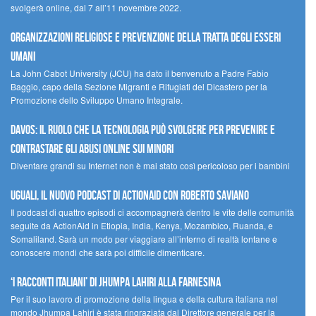
svolgerà online, dal 7 all’11 novembre 2022.
Organizzazioni religiose e prevenzione della tratta degli esseri
umani
La John Cabot University (JCU) ha dato il benvenuto a Padre Fabio
Baggio, capo della Sezione Migranti e Rifugiati del Dicastero per la
Promozione dello Sviluppo Umano Integrale.
Davos: il ruolo che la tecnologia può svolgere per prevenire e
contrastare gli abusi online sui minori
Diventare grandi su Internet non è mai stato così pericoloso per i bambini
UGUALI, il nuovo podcast di ACTIONAID con Roberto Saviano
Il podcast di quattro episodi ci accompagnerà dentro le vite delle comunità
seguite da ActionAid in Etiopia, India, Kenya, Mozambico, Ruanda, e
Somaliland. Sarà un modo per viaggiare all’interno di realtà lontane e
conoscere mondi che sarà poi difficile dimenticare.
‘I racconti italiani’ di Jhumpa Lahiri alla Farnesina
Per il suo lavoro di promozione della lingua e della cultura italiana nel
mondo Jhumpa Lahiri è stata ringraziata dal Direttore generale per la