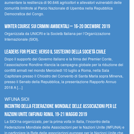
aumentare la resilienza di 90.646 agricoltori e allevatori vulnerabili delle
comunità limitrofe al Parco Nazionale di Upemba nella Repubblica
Democratica del Congo.
Winter Course sui Crimini Ambientali – 16-20 Dicembre 2019
Organizzata da UNICRI e la Società Italiana per l’Organizzazione
Internazionale (SIOI).
Leaders for peace: verso il sostegno della società civile
Dopo il supporto del Governo italiano e la firma del Premier Conte,
l’associazione Rondine rilancia la campagna globale per la riduzione dei
conflitti armati nel mondo Mercoledì 10 luglio a Roma, nella Sala
Capitolare presso il Chiostro del Convento di Santa Maria sopra Minerva,
presso il Senato della Repubblica, la presentazione Rapporto Annuo
2018 A […]
WFUNA SIOI
Incontro della Federazione Mondiale delle Associazioni per le
Nazioni Unite (WFUNA) Roma, 19-21 maggio 2019
La SIOI ha organizzato, per la prima volta in Italia, l’incontro della
Federazione Mondiale delle Associazioni per le Nazioni Unite (WFUNA) e
in particolare la Rete delle associazioni europee per le Nazioni Unite che