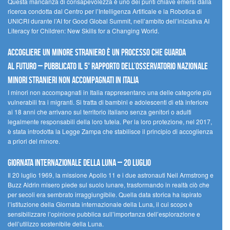
Questa mancanza di consapevolezza è uno dei punti chiave emersi dalla
ricerca condotta dal Centro per l’Intelligenza Artificale e la Robotica di
UNICRI durante l’AI for Good Global Summit, nell’ambito dell’iniziativa AI
Literacy for Children: New Skills for a Changing World.
Accogliere un minore straniero è un processo che guarda
al futuro – Pubblicato il 5° rapporto dell’Osservatorio Nazionale
Minori Stranieri Non Accompagnati in Italia
I minori non accompagnati in Italia rappresentano una delle categorie più
vulnerabili tra i migranti. Si tratta di bambini e adolescenti di età inferiore
ai 18 anni che arrivano sul territorio italiano senza genitori o adulti
legalmente responsabili della loro tutela. Per la loro protezione, nel 2017,
è stata introdotta la Legge Zampa che stabilisce il principio di accoglienza
a priori del minore.
Giornata Internazionale della Luna – 20 luglio
Il 20 luglio 1969, la missione Apollo 11 e i due astronauti Neil Armstrong e
Buzz Aldrin misero piede sul suolo lunare, trasformando in realtà ciò che
per secoli era sembrato irraggiungibile. Quella data storica ha ispirato
l’istituzione della Giornata internazionale della Luna, il cui scopo è
sensibilizzare l’opinione pubblica sull’importanza dell’esplorazione e
dell’utilizzo sostenibile della Luna.