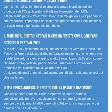
Giornata Mondiale dei Mari – 26 settembre
Ogni anno il 26 settembre si celebra la Giornata Mondiale dei Mari,
promossa dall’Organizzazione Marittima Internazionale (IMO).
Il tema scelto per il 2025 è: “Our Ocean, Our Obligation, Our Opportunity”
che evidenzia l’importanza dei mari nella protezione della vita, dei mezzi
di sussistenza e dell’economia mondiale.
Il margine al centro: a Forme il cinema resiste con il Garofano
Rosso Film Festival 2025
Al via dal 1 al 7 settembre, alla quinta edizione del Garofano Rosso Film
Festival a Forme di Massa d’Albe in Abruzzo, emblema di un cinema che
resiste. L’evento, gratuito e aperto a tutti, è organizzato dall’associazione
CinemAbruzzo, gode del patrocinio del Parlamento Europeo ed è
promosso dal Ministero della Cultura e da SIAE.
L’edizione di quest’anno mira ad accendere i riflettori sulle nuove voci del
cinema italiano.
Intelligenza artificiale: i nostri figli la usano di nascosto?
Che sia per fare i compiti, cercare ispirazione, creare storie o
semplicemente per avere qualcuno con cui parlare, i giovani fanno
sempre più affidamento all’AI generativa. Tuttavia, la maggior parte dei
genitori non ne è al corrente.