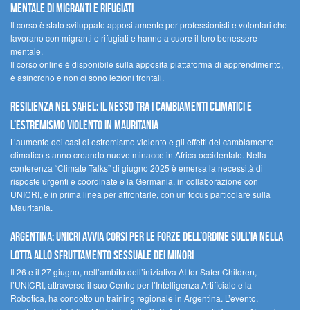
mentale di migranti e rifugiati
Il corso è stato sviluppato appositamente per professionisti e volontari che
lavorano con migranti e rifugiati e hanno a cuore il loro benessere
mentale.
Il corso online è disponibile sulla apposita piattaforma di apprendimento,
è asincrono e non ci sono lezioni frontali.
Resilienza nel Sahel: il nesso tra i cambiamenti climatici e
l’estremismo violento in Mauritania
L’aumento dei casi di estremismo violento e gli effetti del cambiamento
climatico stanno creando nuove minacce in Africa occidentale. Nella
conferenza “Climate Talks” di giugno 2025 è emersa la necessità di
risposte urgenti e coordinate e la Germania, in collaborazione con
UNICRI, è in prima linea per affrontarle, con un focus particolare sulla
Mauritania.
Argentina: UNICRI avvia corsi per le forze dell’ordine sull’IA nella
lotta allo sfruttamento sessuale dei minori
Il 26 e il 27 giugno, nell’ambito dell’iniziativa AI for Safer Children,
l’UNICRI, attraverso il suo Centro per l’Intelligenza Artificiale e la
Robotica, ha condotto un training regionale in Argentina. L’evento,