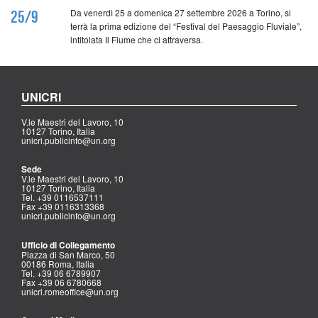
Da venerdì 25 a domenica 27 settembre 2026 a Torino, si
25/9
terrà la prima edizione del “Festival del Paesaggio Fluviale”,
intitolata Il Fiume che ci attraversa.
UNICRI
V.le Maestri del Lavoro, 10
10127 Torino, Italia
unicri.publicinfo@un.org
Sede
V.le Maestri del Lavoro, 10
10127 Torino, Italia
Tel. +39 0116537111
Fax +39 0116313368
unicri.publicinfo@un.org
Ufficio di Collegamento
Piazza di San Marco, 50
00186 Roma, Italia
Tel. +39 06 6789907
Fax +39 06 6780668
unicri.romeoffice@un.org