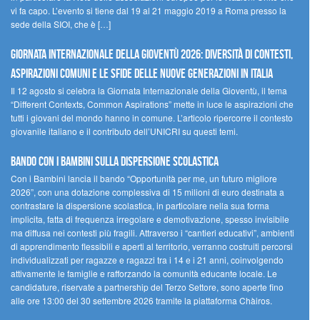
vi fa capo. L’evento si tiene dal 19 al 21 maggio 2019 a Roma presso la
sede della SIOI, che è […]
GIORNATA INTERNAZIONALE DELLA GIOVENTÙ 2026: DIVERSITÀ DI CONTESTI,
ASPIRAZIONI COMUNI E LE SFIDE DELLE NUOVE GENERAZIONI IN ITALIA
Il 12 agosto si celebra la Giornata Internazionale della Gioventù, il tema
“Different Contexts, Common Aspirations” mette in luce le aspirazioni che
tutti i giovani del mondo hanno in comune. L’articolo ripercorre il contesto
giovanile italiano e il contributo dell’UNICRI su questi temi.
Bando Con i Bambini sulla dispersione scolastica
Con i Bambini lancia il bando “Opportunità per me, un futuro migliore
2026”, con una dotazione complessiva di 15 milioni di euro destinata a
contrastare la dispersione scolastica, in particolare nella sua forma
implicita, fatta di frequenza irregolare e demotivazione, spesso invisibile
ma diffusa nei contesti più fragili. Attraverso i “cantieri educativi”, ambienti
di apprendimento flessibili e aperti al territorio, verranno costruiti percorsi
individualizzati per ragazze e ragazzi tra i 14 e i 21 anni, coinvolgendo
attivamente le famiglie e rafforzando la comunità educante locale. Le
candidature, riservate a partnership del Terzo Settore, sono aperte fino
alle ore 13:00 del 30 settembre 2026 tramite la piattaforma Chàiros.