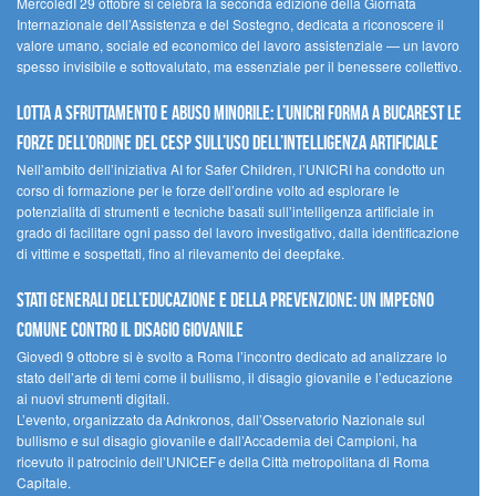
MercoledÌ 29 ottobre si celebra la seconda edizione della Giornata
Internazionale dell’Assistenza e del Sostegno, dedicata a riconoscere il
valore umano, sociale ed economico del lavoro assistenziale — un lavoro
spesso invisibile e sottovalutato, ma essenziale per il benessere collettivo.
Lotta a sfruttamento e abuso minorile: l’UNICRI forma a Bucarest le
forze dell’ordine del CESP sull’uso dell’Intelligenza Artificiale
Nell’ambito dell’iniziativa AI for Safer Children, l’UNICRI ha condotto un
corso di formazione per le forze dell’ordine volto ad esplorare le
potenzialità di strumenti e tecniche basati sull’intelligenza artificiale in
grado di facilitare ogni passo del lavoro investigativo, dalla identificazione
di vittime e sospettati, fino al rilevamento dei deepfake.
Stati Generali dell’Educazione e della Prevenzione: un impegno
comune contro il disagio giovanile
Giovedì 9 ottobre si è svolto a Roma l’incontro dedicato ad analizzare lo
stato dell’arte di temi come il bullismo, il disagio giovanile e l’educazione
ai nuovi strumenti digitali.
L’evento, organizzato da Adnkronos, dall’Osservatorio Nazionale sul
bullismo e sul disagio giovanile e dall’Accademia dei Campioni, ha
ricevuto il patrocinio dell’UNICEF e della Città metropolitana di Roma
Capitale.