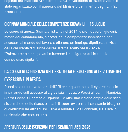
ospitato dal Pubblico Ministero della Città Autonoma di Buenos Aires, è
stato organizzato con il supporto del Ministero dell’Interno degli Emirati
Arabi Uniti.
Giornata Mondiale delle Competenze Giovanili – 15 luglio
Lo scopo di questa Giornata, istituita nel 2014, è promuovere i giovani, i
motori del cambiamento, e dotarli delle competenze necessarie per
accedere al mondo del lavoro e ottenere un impiego dignitoso. In vista
della crescente diffusione dell’IA, il tema scelto per il 2025 è
“Potenziamento dei giovani attraverso l’intelligenza artificiale e le
competenze digitali”.
L’accesso alla giustizia nell’era digitale: sostegno alle vittime del
cybercrime in Africa
Pubblicato un nuovo report UNICRI che esplora come il cybercrime stia
impattando sull’accesso alla giustizia in quattro Paesi africani – Namibia,
Sierra Leone, Sudafrica e Uganda – e offre una visione ampia delle sfide
sistemiche e delle risposte locali. Il report evidenzia il pressante bisogno
di contromisure efficaci, inclusive e basate su dati concreti, sia a livello
nazionale che comunitario.
Apertura delle iscrizioni per i seminari AESI 2026