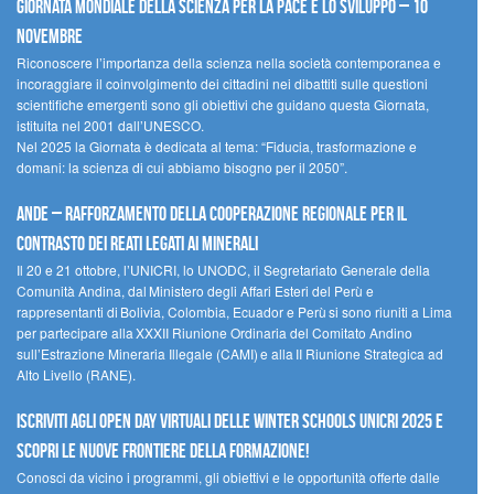
Giornata mondiale della scienza per la pace e lo sviluppo – 10
novembre
Riconoscere l’importanza della scienza nella società contemporanea e
incoraggiare il coinvolgimento dei cittadini nei dibattiti sulle questioni
scientifiche emergenti sono gli obiettivi che guidano questa Giornata,
istituita nel 2001 dall’UNESCO.
Nel 2025 la Giornata è dedicata al tema: “Fiducia, trasformazione e
domani: la scienza di cui abbiamo bisogno per il 2050”.
Ande – Rafforzamento della cooperazione regionale per il
contrasto dei reati legati ai minerali
Il 20 e 21 ottobre, l’UNICRI, lo UNODC, il Segretariato Generale della
Comunità Andina, dal Ministero degli Affari Esteri del Perù e
rappresentanti di Bolivia, Colombia, Ecuador e Perù si sono riuniti a Lima
per partecipare alla XXXII Riunione Ordinaria del Comitato Andino
sull’Estrazione Mineraria Illegale (CAMI) e alla II Riunione Strategica ad
Alto Livello (RANE).
Iscriviti agli Open Day Virtuali delle Winter Schools UNICRI 2025 e
scopri le nuove frontiere della formazione!
Conosci da vicino i programmi, gli obiettivi e le opportunità offerte dalle