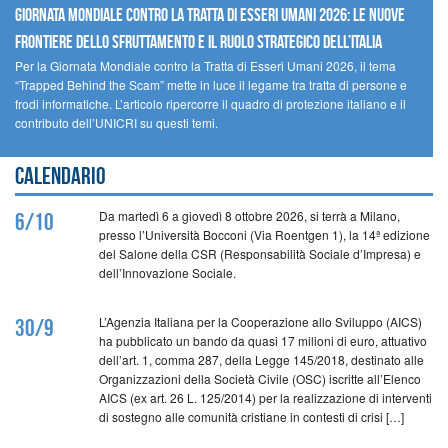
GIORNATA MONDIALE CONTRO LA TRATTA DI ESSERI UMANI 2026: LE NUOVE
FRONTIERE DELLO SFRUTTAMENTO E IL RUOLO STRATEGICO DELL’ITALIA
Per la Giornata Mondiale contro la Tratta di Esseri Umani 2026, il tema
“Trapped Behind the Scam” mette in luce il legame tra tratta di persone e
frodi informatiche. L’articolo ripercorre il quadro di protezione italiano e il
contributo dell’UNICRI su questi temi.
Calendario
Da martedì 6 a giovedì 8 ottobre 2026, si terrà a Milano,
6/10
presso l’Università Bocconi (Via Roentgen 1), la 14ª edizione
del Salone della CSR (Responsabilità Sociale d’Impresa) e
dell’Innovazione Sociale.
L’Agenzia Italiana per la Cooperazione allo Sviluppo (AICS)
30/9
ha pubblicato un bando da quasi 17 milioni di euro, attuativo
dell’art. 1, comma 287, della Legge 145/2018, destinato alle
Organizzazioni della Società Civile (OSC) iscritte all’Elenco
AICS (ex art. 26 L. 125/2014) per la realizzazione di interventi
di sostegno alle comunità cristiane in contesti di crisi […]