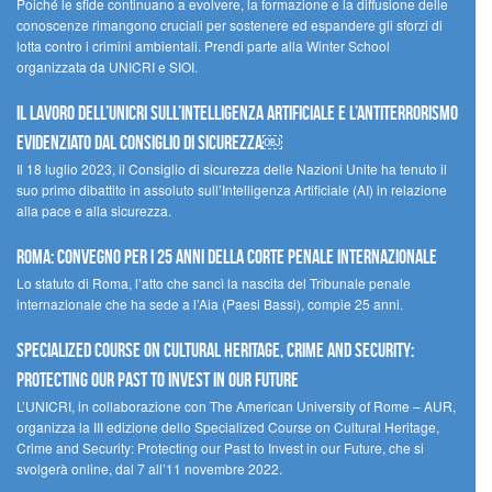
Poiché le sfide continuano a evolvere, la formazione e la diffusione delle
conoscenze rimangono cruciali per sostenere ed espandere gli sforzi di
lotta contro i crimini ambientali. Prendi parte alla Winter School
organizzata da UNICRI e SIOI.
Il lavoro dell’UNICRI sull’intelligenza artificiale e l’antiterrorismo
evidenziato dal Consiglio di Sicurezza￼
Il 18 luglio 2023, il Consiglio di sicurezza delle Nazioni Unite ha tenuto il
suo primo dibattito in assoluto sull’Intelligenza Artificiale (AI) in relazione
alla pace e alla sicurezza.
Roma: convegno per i 25 anni della Corte penale internazionale
Lo statuto di Roma, l’atto che sancì la nascita del Tribunale penale
internazionale che ha sede a l’Aia (Paesi Bassi), compie 25 anni.
Specialized Course on Cultural Heritage, Crime and Security:
Protecting our Past to Invest in our Future
L’UNICRI, in collaborazione con The American University of Rome – AUR,
organizza la III edizione dello Specialized Course on Cultural Heritage,
Crime and Security: Protecting our Past to Invest in our Future, che si
svolgerà online, dal 7 all’11 novembre 2022.