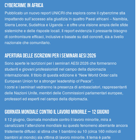
cybercrime in Africa
Pubblicato un nuovo report UNICRI che esplora come il cybercrime stia
impattando sull’accesso alla giustizia in quattro Paesi africani – Namibia,
Sierra Leone, Sudafrica e Uganda – e offre una visione ampia delle sfide
sistemiche e delle risposte locali. Il report evidenzia il pressante bisogno
di contromisure efficaci, inclusive e basate su dati concreti, sia a livello
nazionale che comunitario.
Apertura delle iscrizioni per i seminari AESI 2026
Sono aperte le iscrizioni per i seminari AESI 2026 che formeranno
studenti e giovani professionisti nel campo della diplomazia
internazionale. Il titolo di questa edizione è “New World Order calls
European Union for a stronger leadership of Peace”.
I corsi e i seminari vedranno la presenza di ambasciatori, rappresentanti
delle Nazioni Unite, membri delle Commissioni parlamentari europee,
professori ed esperti nel campo della diplomazia.
Giornata mondiale contro il lavoro minorile – 12 giugno
Il 12 giugno, Giornata mondiale contro il lavoro minorile, mira a
canalizzare l’attenzione mondiale su questo fenomeno aberrante ancora
tristemente diffuso: si stima che 1 bambino su 10 (circa 160 milioni di
bambini al mondo) sia vittima di lavoro minorile. Il tema è parte