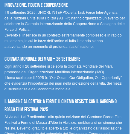
innovazione, fiducia e cooperazione
Il 9 settembre 2025, UNICRI, INTERPOL e la Task Force Inter-Agenzia
delle Nazioni Unite sulla Polizia (IATF-P) hanno organizzato un evento per
celebrare la Giornata Internazionale della Cooperazione a Sostegno delle
Forze di Polizia.
L’evento si inserisce in un contesto estremamente complesso e in rapido
mutamento, in cui le forze dell’ordine di tutto il mondo stanno
attraversando un momento di profonda trasformazione.
Giornata Mondiale dei Mari – 26 settembre
Ogni anno il 26 settembre si celebra la Giornata Mondiale dei Mari,
promossa dall’Organizzazione Marittima Internazionale (IMO).
Il tema scelto per il 2025 è: “Our Ocean, Our Obligation, Our Opportunity”
che evidenzia l’importanza dei mari nella protezione della vita, dei mezzi
di sussistenza e dell’economia mondiale.
Il margine al centro: a Forme il cinema resiste con il Garofano
Rosso Film Festival 2025
Al via dal 1 al 7 settembre, alla quinta edizione del Garofano Rosso Film
Festival a Forme di Massa d’Albe in Abruzzo, emblema di un cinema che
resiste. L’evento, gratuito e aperto a tutti, è organizzato dall’associazione
CinemAbruzzo, gode del patrocinio del Parlamento Europeo ed è