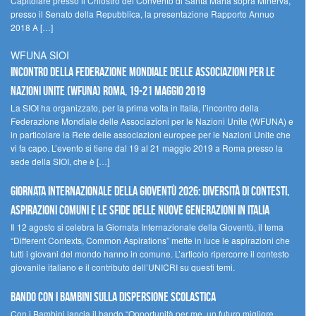
Capitolare presso il Chiostro del Convento di Santa Maria sopra Minerva,
presso il Senato della Repubblica, la presentazione Rapporto Annuo
2018 A […]
WFUNA SIOI
Incontro della Federazione Mondiale delle Associazioni per le
Nazioni Unite (WFUNA) Roma, 19-21 maggio 2019
La SIOI ha organizzato, per la prima volta in Italia, l’incontro della
Federazione Mondiale delle Associazioni per le Nazioni Unite (WFUNA) e
in particolare la Rete delle associazioni europee per le Nazioni Unite che
vi fa capo. L’evento si tiene dal 19 al 21 maggio 2019 a Roma presso la
sede della SIOI, che è […]
GIORNATA INTERNAZIONALE DELLA GIOVENTÙ 2026: DIVERSITÀ DI CONTESTI,
ASPIRAZIONI COMUNI E LE SFIDE DELLE NUOVE GENERAZIONI IN ITALIA
Il 12 agosto si celebra la Giornata Internazionale della Gioventù, il tema
“Different Contexts, Common Aspirations” mette in luce le aspirazioni che
tutti i giovani del mondo hanno in comune. L’articolo ripercorre il contesto
giovanile italiano e il contributo dell’UNICRI su questi temi.
Bando Con i Bambini sulla dispersione scolastica
Con i Bambini lancia il bando “Opportunità per me, un futuro migliore