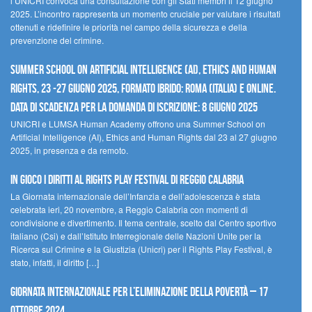
l’UNICRI convoca una consultazione con gli Stati membri il 12 giugno
2025. L’incontro rappresenta un momento cruciale per valutare i risultati
ottenuti e ridefinire le priorità nel campo della sicurezza e della
prevenzione del crimine.
Summer School on Artificial Intelligence (AI), Ethics and Human
Rights, 23 -27 giugno 2025, Formato Ibrido: Roma (Italia) e online.
Data di scadenza per la domanda di iscrizione: 8 giugno 2025
UNICRI e LUMSA Human Academy offrono una Summer School on
Artificial Intelligence (AI), Ethics and Human Rights dal 23 al 27 giugno
2025, in presenza e da remoto.
In gioco i diritti al Rights Play Festival di Reggio Calabria
La Giornata internazionale dell’Infanzia e dell’adolescenza è stata
celebrata ieri, 20 novembre, a Reggio Calabria con momenti di
condivisione e divertimento. Il tema centrale, scelto dal Centro sportivo
italiano (Csi) e dall’Istituto Interregionale delle Nazioni Unite per la
Ricerca sul Crimine e la Giustizia (Unicri) per il Rights Play Festival, è
stato, infatti, il diritto […]
Giornata internazionale per l’eliminazione della povertà – 17
ottobre 2024