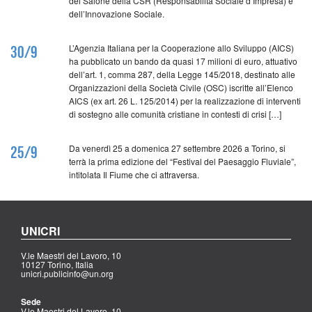
del Salone della CSR (Responsabilità Sociale d’Impresa) e
dell’Innovazione Sociale.
L’Agenzia Italiana per la Cooperazione allo Sviluppo (AICS)
30/9
ha pubblicato un bando da quasi 17 milioni di euro, attuativo
dell’art. 1, comma 287, della Legge 145/2018, destinato alle
Organizzazioni della Società Civile (OSC) iscritte all’Elenco
AICS (ex art. 26 L. 125/2014) per la realizzazione di interventi
di sostegno alle comunità cristiane in contesti di crisi […]
Da venerdì 25 a domenica 27 settembre 2026 a Torino, si
25/9
terrà la prima edizione del “Festival del Paesaggio Fluviale”,
intitolata Il Fiume che ci attraversa.
UNICRI
V.le Maestri del Lavoro, 10
10127 Torino, Italia
unicri.publicinfo@un.org
Sede
V.le Maestri del Lavoro, 10