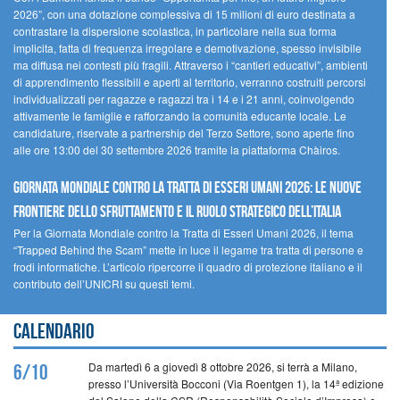
2026”, con una dotazione complessiva di 15 milioni di euro destinata a
contrastare la dispersione scolastica, in particolare nella sua forma
implicita, fatta di frequenza irregolare e demotivazione, spesso invisibile
ma diffusa nei contesti più fragili. Attraverso i “cantieri educativi”, ambienti
di apprendimento flessibili e aperti al territorio, verranno costruiti percorsi
individualizzati per ragazze e ragazzi tra i 14 e i 21 anni, coinvolgendo
attivamente le famiglie e rafforzando la comunità educante locale. Le
candidature, riservate a partnership del Terzo Settore, sono aperte fino
alle ore 13:00 del 30 settembre 2026 tramite la piattaforma Chàiros.
GIORNATA MONDIALE CONTRO LA TRATTA DI ESSERI UMANI 2026: LE NUOVE
FRONTIERE DELLO SFRUTTAMENTO E IL RUOLO STRATEGICO DELL’ITALIA
Per la Giornata Mondiale contro la Tratta di Esseri Umani 2026, il tema
“Trapped Behind the Scam” mette in luce il legame tra tratta di persone e
frodi informatiche. L’articolo ripercorre il quadro di protezione italiano e il
contributo dell’UNICRI su questi temi.
Calendario
Da martedì 6 a giovedì 8 ottobre 2026, si terrà a Milano,
6/10
presso l’Università Bocconi (Via Roentgen 1), la 14ª edizione