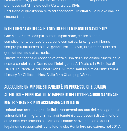
promosso dal Ministero della Cultura e da SIAE.
L’edizione di quest’anno mira ad accendere i riflettori sulle nuove voci del
cinema italiano.
Intelligenza artificiale: i nostri figli la usano di nascosto?
Che sia per fare i compiti, cercare ispirazione, creare storie o
semplicemente per avere qualcuno con cui parlare, i giovani fanno
sempre più affidamento all’AI generativa. Tuttavia, la maggior parte dei
genitori non ne è al corrente.
Questa mancanza di consapevolezza è uno dei punti chiave emersi dalla
ricerca condotta dal Centro per l’Intelligenza Artificale e la Robotica di
UNICRI durante l’AI for Good Global Summit, nell’ambito dell’iniziativa AI
Literacy for Children: New Skills for a Changing World.
Accogliere un minore straniero è un processo che guarda
al futuro – Pubblicato il 5° rapporto dell’Osservatorio Nazionale
Minori Stranieri Non Accompagnati in Italia
I minori non accompagnati in Italia rappresentano una delle categorie più
vulnerabili tra i migranti. Si tratta di bambini e adolescenti di età inferiore
ai 18 anni che arrivano sul territorio italiano senza genitori o adulti
legalmente responsabili della loro tutela. Per la loro protezione, nel 2017,