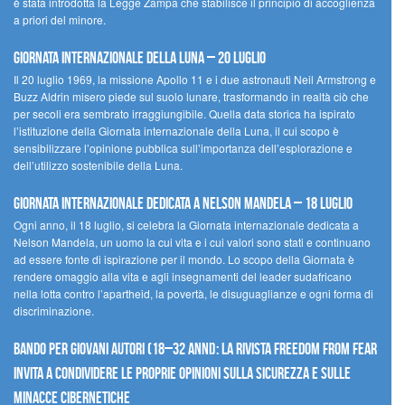
è stata introdotta la Legge Zampa che stabilisce il principio di accoglienza
a priori del minore.
Giornata Internazionale della Luna – 20 luglio
Il 20 luglio 1969, la missione Apollo 11 e i due astronauti Neil Armstrong e
Buzz Aldrin misero piede sul suolo lunare, trasformando in realtà ciò che
per secoli era sembrato irraggiungibile. Quella data storica ha ispirato
l’istituzione della Giornata internazionale della Luna, il cui scopo è
sensibilizzare l’opinione pubblica sull’importanza dell’esplorazione e
dell’utilizzo sostenibile della Luna.
Giornata internazionale dedicata a Nelson Mandela – 18 luglio
Ogni anno, il 18 luglio, si celebra la Giornata internazionale dedicata a
Nelson Mandela, un uomo la cui vita e i cui valori sono stati e continuano
ad essere fonte di ispirazione per il mondo. Lo scopo della Giornata è
rendere omaggio alla vita e agli insegnamenti del leader sudafricano
nella lotta contro l’apartheid, la povertà, le disuguaglianze e ogni forma di
discriminazione.
Bando per giovani autori (18–32 anni): la Rivista Freedom From Fear
invita a condividere le proprie opinioni sulla sicurezza e sulle
minacce cibernetiche