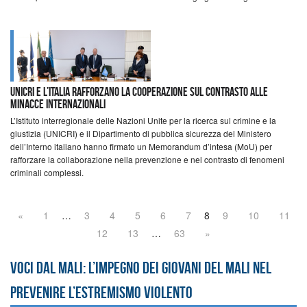
UNICRI e l’Italia rafforzano la cooperazione sul contrasto alle
minacce internazionali
L’Istituto interregionale delle Nazioni Unite per la ricerca sul crimine e la
giustizia (UNICRI) e il Dipartimento di pubblica sicurezza del Ministero
dell’Interno italiano hanno firmato un Memorandum d’intesa (MoU) per
rafforzare la collaborazione nella prevenzione e nel contrasto di fenomeni
criminali complessi.
«
1
…
3
4
5
6
7
8
9
10
11
12
13
…
63
»
Voci dal Mali: l’impegno dei giovani del Mali nel
prevenire l’estremismo violento