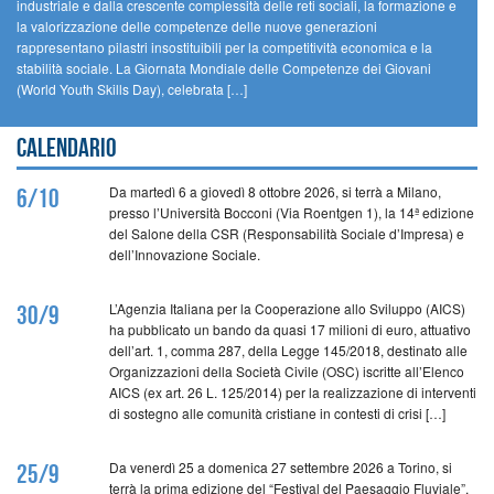
industriale e dalla crescente complessità delle reti sociali, la formazione e
la valorizzazione delle competenze delle nuove generazioni
rappresentano pilastri insostituibili per la competitività economica e la
stabilità sociale. La Giornata Mondiale delle Competenze dei Giovani
(World Youth Skills Day), celebrata […]
Calendario
Da martedì 6 a giovedì 8 ottobre 2026, si terrà a Milano,
6/10
presso l’Università Bocconi (Via Roentgen 1), la 14ª edizione
del Salone della CSR (Responsabilità Sociale d’Impresa) e
dell’Innovazione Sociale.
L’Agenzia Italiana per la Cooperazione allo Sviluppo (AICS)
30/9
ha pubblicato un bando da quasi 17 milioni di euro, attuativo
dell’art. 1, comma 287, della Legge 145/2018, destinato alle
Organizzazioni della Società Civile (OSC) iscritte all’Elenco
AICS (ex art. 26 L. 125/2014) per la realizzazione di interventi
di sostegno alle comunità cristiane in contesti di crisi […]
Da venerdì 25 a domenica 27 settembre 2026 a Torino, si
25/9
terrà la prima edizione del “Festival del Paesaggio Fluviale”,