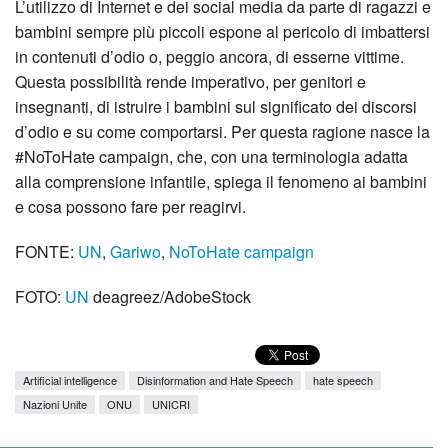
L’utilizzo di Internet e dei social media da parte di ragazzi e
bambini sempre più piccoli espone al pericolo di imbattersi
in contenuti d’odio o, peggio ancora, di esserne vittime.
Questa possibilità rende imperativo, per genitori e
insegnanti, di istruire i bambini sul significato dei discorsi
d’odio e su come comportarsi. Per questa ragione nasce la
#NoToHate campaign, che, con una terminologia adatta
alla comprensione infantile, spiega il fenomeno ai bambini
e cosa possono fare per reagirvi.
FONTE:
UN
,
Gariwo
,
NoToHate campaign
FOTO:
UN
deagreez/AdobeStock
Artificial intelligence
Disinformation and Hate Speech
hate speech
Nazioni Unite
ONU
UNICRI