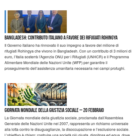
Bangladesh: Contributo italiano a favore dei rifugiati Rohingya
Il Governo italiano ha rinnovato il suo impegno a favore del milione di
rifugiati Rohingya che vivono in Bangladesh. Con un contributo di 3 milioni di
euro, l’Italia sosterrà l’Agenzia ONU per i Rifugiati (UNHCR) e il Programma
Alimentare Mondiale delle Nazioni Unite (WFP) per garantire il
proseguimento dell’assistenza umanitaria necessaria nei campi profughi.
Giornata mondiale della giustizia sociale – 20 febbraio
La Giornata mondiale della giustizia sociale, proclamata dall’Assemblea
Generale delle Nazioni Unite nel 2007, rappresenta un richiamo universale
alla lotta contro le disuguaglianze, la disoccupazione e l’esclusione sociale.
L’obiettivo è chiaro: costruire una società più giusta, dignitosa ed equa, dove