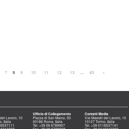
7
8
9
10
11
12
13
…
63
»
Ufficio di Collegamento
Contatti Media
 del Lavoro, 10
Piazza di San Marco, 50
V.le Maestri del Lavoro, 10
, Italia
00186 Roma, Italia
10127 Torino, Italia
116537111
Tel. +39 06 6789907
Tel. +39 0116537141
16313368
Fax +39 06 6780668
Fax +39 0116313368