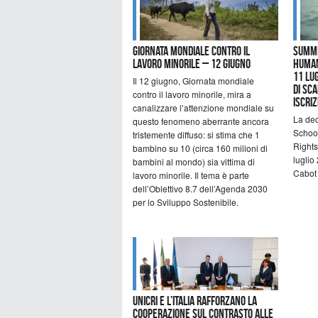
Giornata mondiale contro il
Summe
lavoro minorile – 12 giugno
Human
11 lug
Il 12 giugno, Giornata mondiale
di sc
contro il lavoro minorile, mira a
iscriz
canalizzare l’attenzione mondiale su
La de
questo fenomeno aberrante ancora
Schoo
tristemente diffuso: si stima che 1
Rights
bambino su 10 (circa 160 milioni di
luglio
bambini al mondo) sia vittima di
Cabot 
lavoro minorile. Il tema è parte
dell’Obiettivo 8.7 dell’Agenda 2030
per lo Sviluppo Sostenibile.
UNICRI e l’Italia rafforzano la
cooperazione sul contrasto alle