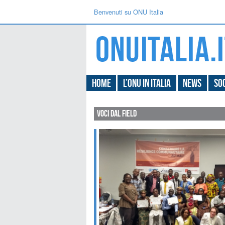
Benvenuti su ONU Italia
Home
L’ONU in Italia
News
Soc
Voci dal field