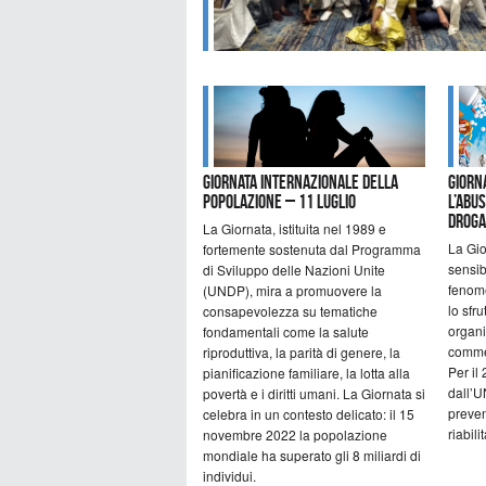
Giornata internazionale della
Giorn
popolazione – 11 luglio
l’Abus
Droga
La Giornata, istituita nel 1989 e
La Gior
fortemente sostenuta dal Programma
sensib
di Sviluppo delle Nazioni Unite
fenome
(UNDP), mira a promuovere la
lo sfr
consapevolezza su tematiche
organi
fondamentali come la salute
commer
riproduttiva, la parità di genere, la
Per il
pianificazione familiare, la lotta alla
dall’
povertà e i diritti umani. La Giornata si
preven
celebra in un contesto delicato: il 15
riabili
novembre 2022 la popolazione
mondiale ha superato gli 8 miliardi di
individui.