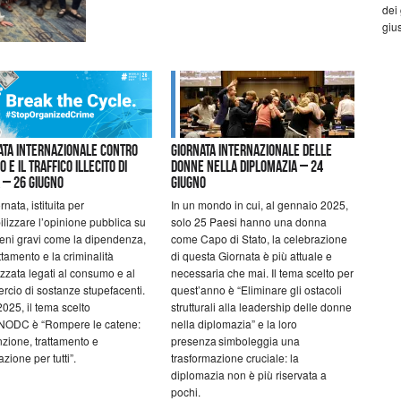
dei
gius
ata Internazionale contro
Giornata internazionale delle
o e il Traffico Illecito di
donne nella diplomazia – 24
 – 26 giugno
giugno
nata, istituita per
In un mondo in cui, al gennaio 2025,
ilizzare l’opinione pubblica su
solo 25 Paesi hanno una donna
ni gravi come la dipendenza,
come Capo di Stato, la celebrazione
uttamento e la criminalità
di questa Giornata è più attuale e
zzata legati al consumo e al
necessaria che mai. Il tema scelto per
cio di sostanze stupefacenti.
quest’anno è “Eliminare gli ostacoli
 2025, il tema scelto
strutturali alla leadership delle donne
UNODC è “Rompere le catene:
nella diplomazia” e la loro
zione, trattamento e
presenza simboleggia una
tazione per tutti”.
trasformazione cruciale: la
diplomazia non è più riservata a
pochi.