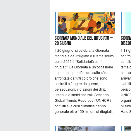
Giornata mondiale del rifugiato –
Giorn
20 giugno
disco
Il 20 giugno, si celebra la Giornata
Il 18 
mondiale del rifugiato e il tema scelto
contro
per il 2025 è “Solidarietà con i
sensib
rifugiati”. La Giornata è un’occasione
tema d
importante per riflettere sulle sfide
che, s
affrontate da tutti coloro che sono
arriva
costretti a fuggire da guerre,
stabil
persecuzioni, violazioni dei diritti
perico
umani o disastri naturali. Secondo il
UNICRI
Global Trends Report dell’UNHCR i
organ
conflitti e la crisi climatica hanno
Misinf
generato oltre 120 milioni di rifugiati.
Hate 