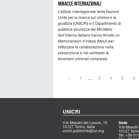
minacce internazionali
L’Istituto interregionale delle Nazioni
Unite per la ricerca sul crimine e la
giustizia (UNICRI) e il Dipartimento di
pubblica sicurezza del Ministero
dell’Interno italiano hanno firmato un
Memorandum d’intesa (MoU) per
rafforzare la collaborazione nella
prevenzione e nel contrasto di
fenomeni criminali complessi.
«
1
…
3
4
5
6
UNICRI
V.le Maestri del Lavoro, 10
Sede
10127 Torino, Italia
V.le Maestri
unicri.publicinfo@un.org
10127 Torino
Tel. +39 0
Fax +39 01