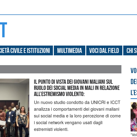
ietà civile e Istituzioni
Multimedia
Voci dal field
Chi 
Vo
de
Il punto di vista dei giovani maliani sul
ruolo dei social media in Mali in relazione
l’
all’estremismo violento:
Un nuovo studio condotto da UNICRI e ICCT
analizza i comportamenti dei giovani maliani
sui social media e la loro percezione di come
i social network vengano usati dagli
estremisti violenti.
“Vo