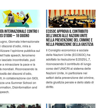
ata internazionale contro i
ECOSOC approva il contributo
rsi d’odio – 18 giugno
dell’UNICRI alle Nazioni Unite
nella prevenzione del crimine e
giugno, Giornata internazionale
nella promozione della giustizia
 i discorsi d’odio, mira a
Il Consiglio economico e sociale
ilizzare l’opinione pubblica sul
delle Nazioni Unite (ECOSOC) ha
ell’hate speech, fenomeno
adottato la risoluzione E/2025/L.7,
e lasciato incontrollato, può
riconoscendo il contributo di lungo
re a minacciare la pace e la
corso dell’UNICRI al sistema delle
ità mondiali. Riconoscendo la
Nazioni Unite, in particolare nei
losità dei discorsi d’odio,
settori della prevenzione del crimine,
, in collaborazione con SIOI,
della giustizia penale e dello stato di
izza una Summer School on
diritto.
ormation, Disinformation and
Speech.