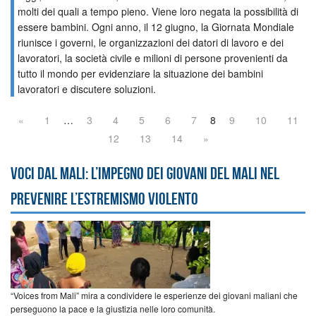
molti dei quali a tempo pieno. Viene loro negata la possibilità di
essere bambini. Ogni anno, il 12 giugno, la Giornata Mondiale
riunisce i governi, le organizzazioni dei datori di lavoro e dei
lavoratori, la società civile e milioni di persone provenienti da
tutto il mondo per evidenziare la situazione dei bambini
lavoratori e discutere soluzioni.
«
1
…
3
4
5
6
7
8
9
10
11
12
13
14
»
Voci dal Mali: l’impegno dei giovani del Mali nel
prevenire l’estremismo violento
“Voices from Mali” mira a condividere le esperienze dei giovani maliani che
perseguono la pace e la giustizia nelle loro comunità.