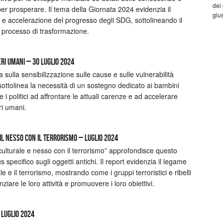
dei
er prosperare. Il tema della Giornata 2024 evidenzia il
gius
e e accelerazione del progresso degli SDG, sottolineando il
o processo di trasformazione.
ri umani – 30 luglio 2024
ulla sensibilizzazione sulle cause e sulle vulnerabilità
, sottolinea la necessità di un sostegno dedicato ai bambini
o e i politici ad affrontare le attuali carenze e ad accelerare
eri umani.
l nesso con il terrorismo – luglio 2024
culturale e nesso con il terrorismo” approfondisce questo
 specifico sugli oggetti antichi. Il report evidenzia il legame
e e il terrorismo, mostrando come i gruppi terroristici e ribelli
anziare le loro attività e promuovere i loro obiettivi.
 luglio 2024