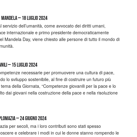
n Mandela – 18 luglio 2024
l servizio dell’umanità, come avvocato dei diritti umani,
 pace internazionale e primo presidente democraticamente
nel Mandela Day, viene chiesto alle persone di tutto il mondo di
omunità.
ili – 15 luglio 2024
competenze necessarie per promuovere una cultura di pace,
 lo sviluppo sostenibile, al fine di costruire un futuro più
. Il tema della Giornata, “Competenze giovanili per la pace e lo
olto dai giovani nella costruzione della pace e nella risoluzione
plomazia – 24 giugno 2024
ia per secoli, ma i loro contributi sono stati spesso
onoscere e celebrare i modi in cui le donne stanno rompendo le