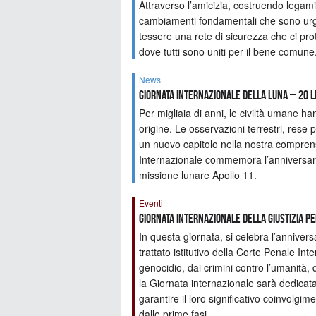
Attraverso l’amicizia, costruendo legami 
cambiamenti fondamentali che sono urg
tessere una rete di sicurezza che ci pr
dove tutti sono uniti per il bene comune
News
Giornata internazionale della Luna – 20 l
Per migliaia di anni, le civiltà umane h
origine. Le osservazioni terrestri, rese 
un nuovo capitolo nella nostra comprens
Internazionale commemora l’anniversar
missione lunare Apollo 11.
Eventi
Giornata Internazionale della Giustizia P
In questa giornata, si celebra l’annivers
trattato istitutivo della Corte Penale I
genocidio, dai crimini contro l’umanità,
la Giornata internazionale sarà dedicata
garantire il loro significativo coinvolgi
dalle prime fasi.