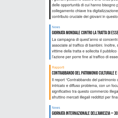
delle opportunità di cui hanno bisogno p
collegamento chiave tra digitalizzazion
contributo cruciale dei giovani in quest
News
Giornata mondiale contro la tratta di esse
La campagna di quest’anno si concentra s
associate al traffico di bambini. Inoltre
vittime della tratta e sollecita il pubblic
l’azione per porre fine al traffico di ess
Rapporti
Contrabbando del patrimonio culturale e i
Il report “Contrabbando del patrimonio 
intricato e diffuso problema, con un focus
significativo tra questo commercio illegal
sfruttino mercati illegali redditizi per fin
News
Giornata internazionale dell’amicizia – 30