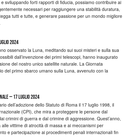
e sviluppando forti rapporti di fiducia, possiamo contribuire ai
entemente necessari per raggiungere una stabilità duratura,
otegga tutti e tutte, e generare passione per un mondo migliore
.
uglio 2024
anno osservato la Luna, meditando sui suoi misteri e sulla sua
possibili dall’invenzione dei primi telescopi, hanno inaugurato
ione del nostro unico satellite naturale. La Giornata
io del primo sbarco umano sulla Luna, avvenuto con la
enale – 17 luglio 2024
ario dell’adozione dello Statuto di Roma il 17 luglio 1998, il
nternazionale (CPI), che mira a proteggere le persone dal
 dai crimini di guerra e dal crimine di aggressione. Quest’anno,
 alle vittime di atrocità di massa e ai meccanismi per
mento e partecipazione ai procedimenti penali internazionali fin