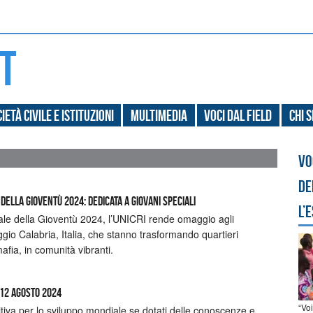
ietà civile e Istituzioni
Multimedia
Voci dal field
Chi 
Vo
de
ella Gioventù 2024: Dedicata a Giovani Speciali
l’
nale della Gioventù 2024, l’UNICRI rende omaggio agli
eggio Calabria, Italia, che stanno trasformando quartieri
fia, in comunità vibranti.
 12 agosto 2024
“Vo
tiva per lo sviluppo mondiale se dotati delle conoscenze e