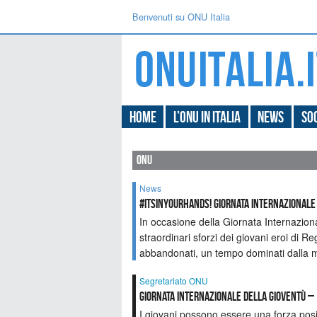
Benvenuti su ONU Italia
Home
L’ONU in Italia
News
Soc
onu
News
#ItsInYourHands! Giornata Internazionale d
In occasione della Giornata Internazio
straordinari sforzi dei giovani eroi di R
abbandonati, un tempo dominati dalla ma
Segretariato ONU
Giornata internazionale della gioventù –
I giovani possono essere una forza posi