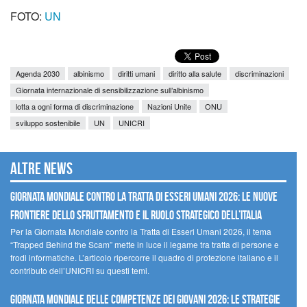
FOTO:
UN
Agenda 2030
albinismo
diritti umani
diritto alla salute
discriminazioni
Giornata internazionale di sensibilizzazione sull’albinismo
lotta a ogni forma di discriminazione
Nazioni Unite
ONU
sviluppo sostenibile
UN
UNICRI
Altre news
GIORNATA MONDIALE CONTRO LA TRATTA DI ESSERI UMANI 2026: LE NUOVE
FRONTIERE DELLO SFRUTTAMENTO E IL RUOLO STRATEGICO DELL’ITALIA
Per la Giornata Mondiale contro la Tratta di Esseri Umani 2026, il tema
“Trapped Behind the Scam” mette in luce il legame tra tratta di persone e
frodi informatiche. L’articolo ripercorre il quadro di protezione italiano e il
contributo dell’UNICRI su questi temi.
GIORNATA MONDIALE DELLE COMPETENZE DEI GIOVANI 2026: LE STRATEGIE