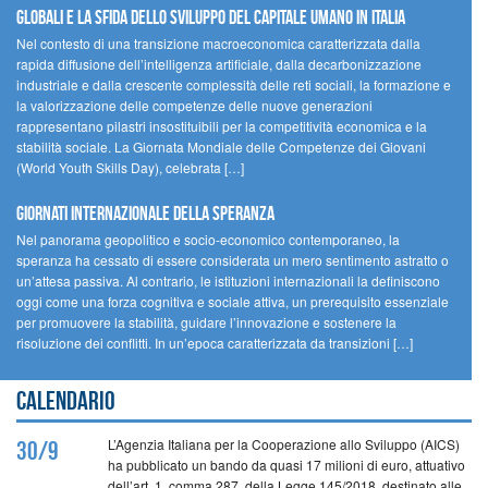
GLOBALI E LA SFIDA DELLO SVILUPPO DEL CAPITALE UMANO IN ITALIA
Nel contesto di una transizione macroeconomica caratterizzata dalla
rapida diffusione dell’intelligenza artificiale, dalla decarbonizzazione
industriale e dalla crescente complessità delle reti sociali, la formazione e
la valorizzazione delle competenze delle nuove generazioni
rappresentano pilastri insostituibili per la competitività economica e la
stabilità sociale. La Giornata Mondiale delle Competenze dei Giovani
(World Youth Skills Day), celebrata […]
GIORNATI INTERNAZIONALE DELLA SPERANZA
Nel panorama geopolitico e socio-economico contemporaneo, la
speranza ha cessato di essere considerata un mero sentimento astratto o
un’attesa passiva. Al contrario, le istituzioni internazionali la definiscono
oggi come una forza cognitiva e sociale attiva, un prerequisito essenziale
per promuovere la stabilità, guidare l’innovazione e sostenere la
risoluzione dei conflitti. In un’epoca caratterizzata da transizioni […]
Calendario
L’Agenzia Italiana per la Cooperazione allo Sviluppo (AICS)
30/9
ha pubblicato un bando da quasi 17 milioni di euro, attuativo
dell’art. 1, comma 287, della Legge 145/2018, destinato alle