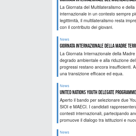
La Giornata del Multilateralismo e della
internazionale in un contesto sempre più
legittimità, il multilateralismo resta imp
con il contributo dei giovani.
News
GIORNATA INTERNAZIONALE DELLA MADRE TER
La Giornata Internazionale della Madre T
degrado ambientale e alla riduzione della
progressi restano ancora insufficienti. Al
una transizione efficace ed equa.
News
United Nations Youth Delegate Programme 
Aperto il bando per selezionare due Yo
SIOI e MAECI. I candidati rappresentera
contesti internazionali, partecipando an
promuove il dialogo tra istituzioni e nu
News