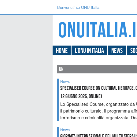
Benvenuti su ONU Italia
Home
L’ONU in Italia
News
Soc
un
News
Specialised Course on Cultural Heritage, C
12 Giugno 2026, Online)
Lo Specialised Course, organizzato da U
il patrimonio culturale. Il programma affro
terrorismo e criminalità organizzata. D
News
GIORNATA INTERNAZIONALE DEL MULTILATERALI