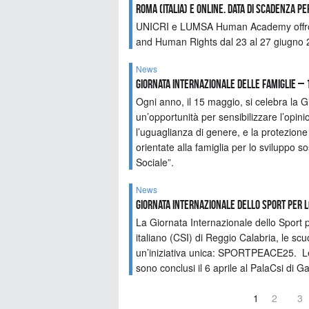
Roma (Italia) e online. Data di scadenza pe
UNICRI e LUMSA Human Academy offrono 
and Human Rights dal 23 al 27 giugno 
News
GIORNATA INTERNAZIONALE DELLE FAMIGLIE – 
Ogni anno, il 15 maggio, si celebra la G
un’opportunità per sensibilizzare l’opinio
l’uguaglianza di genere, e la protezione d
orientate alla famiglia per lo sviluppo s
Sociale”.
News
Giornata Internazionale dello Sport per l
La Giornata Internazionale dello Sport p
italiano (CSI) di Reggio Calabria, le scu
un’iniziativa unica: SPORTPEACE25. Le att
sono conclusi il 6 aprile al PalaCsi di G
1
2
3