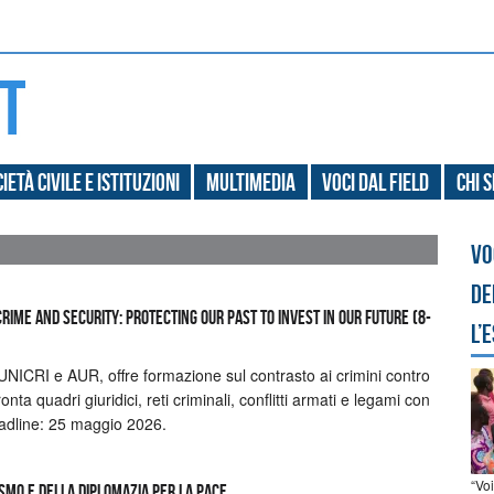
ietà civile e Istituzioni
Multimedia
Voci dal field
Chi 
Vo
de
rime and Security: Protecting our Past to Invest in our Future (8-
l’
NICRI e AUR, offre formazione sul contrasto ai crimini contro
nta quadri giuridici, reti criminali, conflitti armati e legami con
eadline: 25 maggio 2026.
“Vo
SMO E DELLA DIPLOMAZIA PER LA PACE