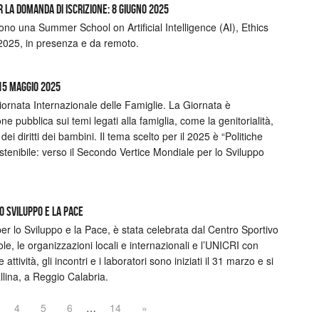
r la domanda di iscrizione: 8 giugno 2025
una Summer School on Artificial Intelligence (AI), Ethics
2025, in presenza e da remoto.
15 MAGGIO 2025
iornata Internazionale delle Famiglie. La Giornata è
ne pubblica sui temi legati alla famiglia, come la genitorialità,
ei diritti dei bambini. Il tema scelto per il 2025 è “Politiche
ostenibile: verso il Secondo Vertice Mondiale per lo Sviluppo
o Sviluppo e la Pace
er lo Sviluppo e la Pace, è stata celebrata dal Centro Sportivo
ole, le organizzazioni locali e internazionali e l’UNICRI con
ività, gli incontri e i laboratori sono iniziati il 31 marzo e si
allina, a Reggio Calabria.
4
5
6
…
14
»