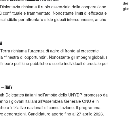
dei
 Diplomazia richiama il ruolo essenziale della cooperazione
gius
 conflittuale e frammentato. Nonostante limiti di efficacia e
rescindibile per affrontare sfide globali interconnesse, anche
RA
erra richiama l’urgenza di agire di fronte al crescente
 “finestra di opportunità”. Nonostante gli impegni globali, i
lineare politiche pubbliche e scelte individuali è cruciale per
– Italy
uth Delegates italiani nell’ambito dello UNYDP, promosso da
nno i giovani italiani all’Assemblea Generale ONU e in
che a iniziative nazionali di consultazione. Il programma
ove generazioni. Candidature aperte fino al 27 aprile 2026.