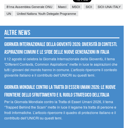
81ma Assemblea Generale ONU
Maeci
MSOI
SIOI
SIOI-UNA ITALY
UN
United Nations Youth Delegate Programme
Altre news
GIORNATA INTERNAZIONALE DELLA GIOVENTÙ 2026: DIVERSITÀ DI CONTESTI,
ASPIRAZIONI COMUNI E LE SFIDE DELLE NUOVE GENERAZIONI IN ITALIA
Il 12 agosto si celebra la Giornata Internazionale della Gioventù, il tema
“Different Contexts, Common Aspirations” mette in luce le aspirazioni che
tutti i giovani del mondo hanno in comune. L’articolo ripercorre il contesto
giovanile italiano e il contributo dell’UNICRI su questi temi.
GIORNATA MONDIALE CONTRO LA TRATTA DI ESSERI UMANI 2026: LE NUOVE
FRONTIERE DELLO SFRUTTAMENTO E IL RUOLO STRATEGICO DELL’ITALIA
Per la Giornata Mondiale contro la Tratta di Esseri Umani 2026, il tema
“Trapped Behind the Scam” mette in luce il legame tra tratta di persone e
frodi informatiche. L’articolo ripercorre il quadro di protezione italiano e il
contributo dell’UNICRI su questi temi.