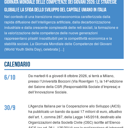
GIORNATA MONDIALE DELLE COMPETENZE DEI GIOVANI 2026: LE STRATEGIE
GLOBALI E LA SFIDA DELLO SVILUPPO DEL CAPITALE UMANO IN ITALIA
Nel contesto di una transizione macroeconomica caratterizzata dalla
rapida diffusione dell’intelligenza artificiale, dalla decarbonizzazione
industriale e dalla crescente complessità delle reti sociali, la formazione e
la valorizzazione delle competenze delle nuove generazioni
rappresentano pilastri insostituibili per la competitività economica e la
stabilità sociale. La Giornata Mondiale delle Competenze dei Giovani
(World Youth Skills Day), celebrata […]
Calendario
Da martedì 6 a giovedì 8 ottobre 2026, si terrà a Milano,
6/10
presso l’Università Bocconi (Via Roentgen 1), la 14ª edizione
del Salone della CSR (Responsabilità Sociale d’Impresa) e
dell’Innovazione Sociale.
L’Agenzia Italiana per la Cooperazione allo Sviluppo (AICS)
30/9
ha pubblicato un bando da quasi 17 milioni di euro, attuativo
dell’art. 1, comma 287, della Legge 145/2018, destinato alle
Organizzazioni della Società Civile (OSC) iscritte all’Elenco
AICS (ex art. 26 L. 125/2014) per la realizzazione di interventi