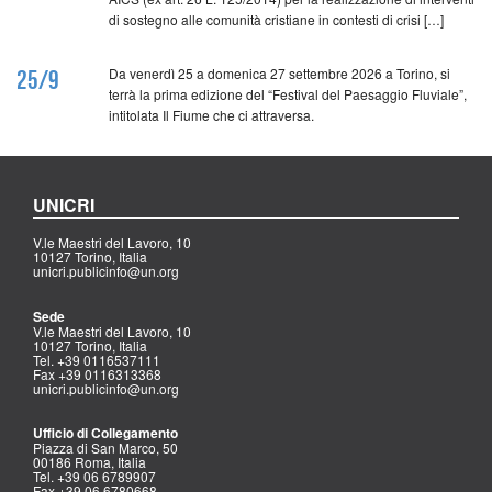
di sostegno alle comunità cristiane in contesti di crisi […]
Da venerdì 25 a domenica 27 settembre 2026 a Torino, si
25/9
terrà la prima edizione del “Festival del Paesaggio Fluviale”,
intitolata Il Fiume che ci attraversa.
UNICRI
V.le Maestri del Lavoro, 10
10127 Torino, Italia
unicri.publicinfo@un.org
Sede
V.le Maestri del Lavoro, 10
10127 Torino, Italia
Tel. +39 0116537111
Fax +39 0116313368
unicri.publicinfo@un.org
Ufficio di Collegamento
Piazza di San Marco, 50
00186 Roma, Italia
Tel. +39 06 6789907
Fax +39 06 6780668