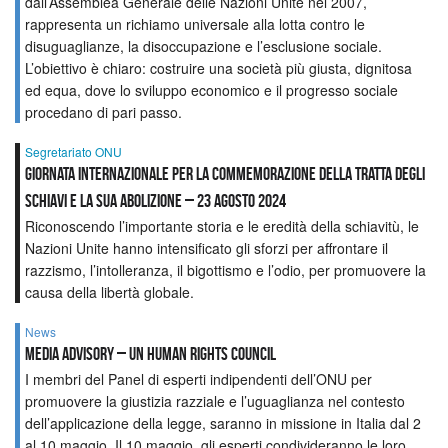
dall’Assemblea Generale delle Nazioni Unite nel 2007,
rappresenta un richiamo universale alla lotta contro le
disuguaglianze, la disoccupazione e l’esclusione sociale.
L’obiettivo è chiaro: costruire una società più giusta, dignitosa
ed equa, dove lo sviluppo economico e il progresso sociale
procedano di pari passo.
Segretariato ONU
Giornata Internazionale per la Commemorazione della Tratta degli
Schiavi e la sua Abolizione – 23 agosto 2024
Riconoscendo l’importante storia e le eredità della schiavitù, le
Nazioni Unite hanno intensificato gli sforzi per affrontare il
razzismo, l’intolleranza, il bigottismo e l’odio, per promuovere la
causa della libertà globale.
News
Media Advisory – UN Human Rights Council
I membri del Panel di esperti indipendenti dell’ONU per
promuovere la giustizia razziale e l’uguaglianza nel contesto
dell’applicazione della legge, saranno in missione in Italia dal 2
al 10 maggio. Il 10 maggio, gli esperti condivideranno le loro