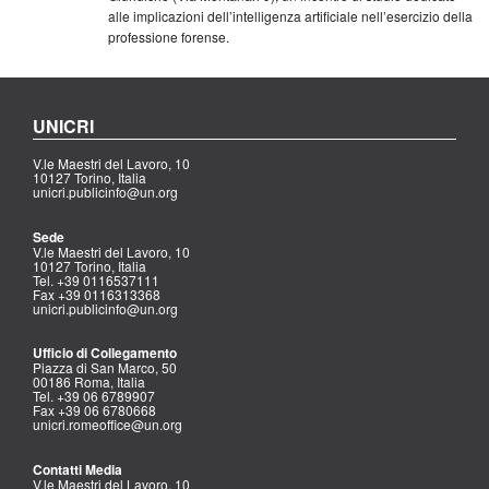
alle implicazioni dell’intelligenza artificiale nell’esercizio della
professione forense.
UNICRI
V.le Maestri del Lavoro, 10
10127 Torino, Italia
unicri.publicinfo@un.org
Sede
V.le Maestri del Lavoro, 10
10127 Torino, Italia
Tel. +39 0116537111
Fax +39 0116313368
unicri.publicinfo@un.org
Ufficio di Collegamento
Piazza di San Marco, 50
00186 Roma, Italia
Tel. +39 06 6789907
Fax +39 06 6780668
unicri.romeoffice@un.org
Contatti Media
V.le Maestri del Lavoro, 10