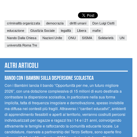
criminalità organizzata
democrazia
diritti umani
Don Luigi Ciotti
educazione
Giustizia Sociale
legalità
Libera
mafie
Nando Dalla Chiesa
Nazioni Unite
ONU
SISMA
Solidarietà
UN
università Roma Tre
Altri articoli
Bando Con i Bambini sulla dispersione scolastica
Con i Bambini lancia il bando “Opportunità per me, un futuro migliore
2026”, con una dotazione complessiva di 15 milioni di euro destinata a
contrastare la dispersione scolastica, in particolare nella sua forma
implicita, fatta di frequenza irregolare e demotivazione, spesso invisibile
ma diffusa nei contesti più fragili. Attraverso i “cantieri educativi”, ambienti
di apprendimento flessibili e aperti al territorio, verranno costruiti percorsi
individualizzati per ragazze e ragazzi tra i 14 e i 21 anni, coinvolgendo
attivamente le famiglie e rafforzando la comunità educante locale. Le
candidature, riservate a partnership del Terzo Settore, sono aperte fino