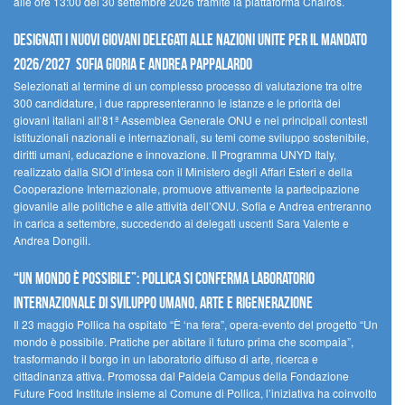
alle ore 13:00 del 30 settembre 2026 tramite la piattaforma Chàiros.
Designati i nuovi Giovani Delegati alle Nazioni Unite per il mandato
2026/2027 Sofia Gioria e Andrea Pappalardo
Selezionati al termine di un complesso processo di valutazione tra oltre
300 candidature, i due rappresenteranno le istanze e le priorità dei
giovani italiani all’81ª Assemblea Generale ONU e nei principali contesti
istituzionali nazionali e internazionali, su temi come sviluppo sostenibile,
diritti umani, educazione e innovazione. Il Programma UNYD Italy,
realizzato dalla SIOI d’intesa con il Ministero degli Affari Esteri e della
Cooperazione Internazionale, promuove attivamente la partecipazione
giovanile alle politiche e alle attività dell’ONU. Sofia e Andrea entreranno
in carica a settembre, succedendo ai delegati uscenti Sara Valente e
Andrea Dongili.
“UN MONDO È POSSIBILE”: POLLICA SI CONFERMA LABORATORIO
INTERNAZIONALE DI SVILUPPO UMANO, ARTE E RIGENERAZIONE
Il 23 maggio Pollica ha ospitato “È ‘na fera”, opera-evento del progetto “Un
mondo è possibile. Pratiche per abitare il futuro prima che scompaia”,
trasformando il borgo in un laboratorio diffuso di arte, ricerca e
cittadinanza attiva. Promossa dal Paideia Campus della Fondazione
Future Food Institute insieme al Comune di Pollica, l’iniziativa ha coinvolto