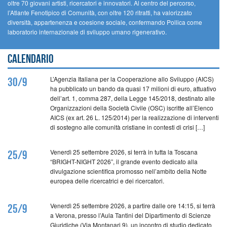
oltre 70 giovani artisti, ricercatori e innovatori. Al centro del percorso,
l’Atlante Fenotipico di Comunità, con oltre 120 ritratti, ha valorizzato
diversità, appartenenza e coesione sociale, confermando Pollica come
laboratorio internazionale di sviluppo umano rigenerativo.
Calendario
L’Agenzia Italiana per la Cooperazione allo Sviluppo (AICS)
30/9
ha pubblicato un bando da quasi 17 milioni di euro, attuativo
dell’art. 1, comma 287, della Legge 145/2018, destinato alle
Organizzazioni della Società Civile (OSC) iscritte all’Elenco
AICS (ex art. 26 L. 125/2014) per la realizzazione di interventi
di sostegno alle comunità cristiane in contesti di crisi […]
Venerdì 25 settembre 2026, si terrà in tutta la Toscana
25/9
“BRIGHT-NIGHT 2026”, il grande evento dedicato alla
divulgazione scientifica promosso nell’ambito della Notte
europea delle ricercatrici e dei ricercatori.
Venerdì 25 settembre 2026, a partire dalle ore 14:15, si terrà
25/9
a Verona, presso l’Aula Tantini del Dipartimento di Scienze
Giuridiche (Via Montanari 9), un incontro di studio dedicato