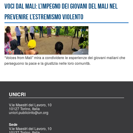
Voci dal Mali: l’impegno dei giovani del Mali nel
prevenire l’estremismo violento
“Voices from Mali” mira a condividere le esperienze dei giovani maliani che
perseguono la pace e la giustizia nelle loro comunità.
UNICRI
V.le Maestri del Lavoro, 10
10127 Torino, Italia
unicri.publicinfo@un.org
Sede
V.le Maestri del Lavoro, 10
10127 Torino, Italia