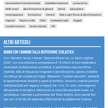
associazione transfemminista
autodeterminazione
conoscenza
diritti umani
discriminazione di genere
donne
educazione
emancipazione
formazione
Genere
lotta a ogni forma di discriminazione
migranti
Nazioni Unite
ONU
richiedenti asilo
rifugiati
società inclusive
tavole rotonde
UN
Altri articoli
Bando Con i Bambini sulla dispersione scolastica
Con i Bambini lancia il bando “Opportunità per me, un futuro migliore
2026”, con una dotazione complessiva di 15 milioni di euro destinata a
contrastare la dispersione scolastica, in particolare nella sua forma
implicita, fatta di frequenza irregolare e demotivazione, spesso invisibile
ma diffusa nei contesti più fragili. Attraverso i “cantieri educativi”, ambienti
di apprendimento flessibili e aperti al territorio, verranno costruiti percorsi
individualizzati per ragazze e ragazzi tra i 14 e i 21 anni, coinvolgendo
attivamente le famiglie e rafforzando la comunità educante locale. Le
candidature, riservate a partnership del Terzo Settore, sono aperte fino
alle ore 13:00 del 30 settembre 2026 tramite la piattaforma Chàiros.