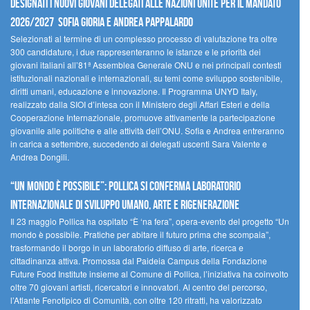
Designati i nuovi Giovani Delegati alle Nazioni Unite per il mandato
2026/2027 Sofia Gioria e Andrea Pappalardo
Selezionati al termine di un complesso processo di valutazione tra oltre
300 candidature, i due rappresenteranno le istanze e le priorità dei
giovani italiani all’81ª Assemblea Generale ONU e nei principali contesti
istituzionali nazionali e internazionali, su temi come sviluppo sostenibile,
diritti umani, educazione e innovazione. Il Programma UNYD Italy,
realizzato dalla SIOI d’intesa con il Ministero degli Affari Esteri e della
Cooperazione Internazionale, promuove attivamente la partecipazione
giovanile alle politiche e alle attività dell’ONU. Sofia e Andrea entreranno
in carica a settembre, succedendo ai delegati uscenti Sara Valente e
Andrea Dongili.
“UN MONDO È POSSIBILE”: POLLICA SI CONFERMA LABORATORIO
INTERNAZIONALE DI SVILUPPO UMANO, ARTE E RIGENERAZIONE
Il 23 maggio Pollica ha ospitato “È ‘na fera”, opera-evento del progetto “Un
mondo è possibile. Pratiche per abitare il futuro prima che scompaia”,
trasformando il borgo in un laboratorio diffuso di arte, ricerca e
cittadinanza attiva. Promossa dal Paideia Campus della Fondazione
Future Food Institute insieme al Comune di Pollica, l’iniziativa ha coinvolto
oltre 70 giovani artisti, ricercatori e innovatori. Al centro del percorso,
l’Atlante Fenotipico di Comunità, con oltre 120 ritratti, ha valorizzato