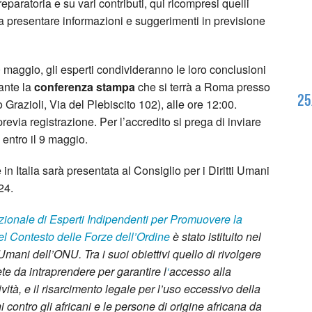
paratoria e su vari contributi, qui ricompresi quelli
a presentare informazioni e suggerimenti in previsione
 maggio, gli esperti condivideranno le loro conclusioni
ante la
conferenza stampa
che si terrà a Roma presso
25
Grazioli, Via del Plebiscito 102), alle ore 12:00.
previa registrazione. Per l’accredito si prega di inviare
entro il 9 maggio.
n Italia sarà presentata al Consiglio per i Diritti Umani
24.
zionale di Esperti Indipendenti per Promuovere la
el Contesto delle Forze dell’Ordine
è stato istituito nel
 Umani dell’ONU. Tra i suoi obiettivi quello di rivolgere
e da intraprendere per garantire l
‘
accesso alla
vità, e il risarcimento legale per l’uso eccessivo della
ni contro gli africani e le persone di origine africana da