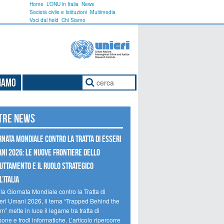
Home
L’ONU in Italia
News
Società civile e Istituzioni
Multimedia
Voci dal field
Chi Siamo
Siamo
tre news
RNATA MONDIALE CONTRO LA TRATTA DI ESSERI
NI 2026: LE NUOVE FRONTIERE DELLO
UTTAMENTO E IL RUOLO STRATEGICO
’ITALIA
la Giornata Mondiale contro la Tratta di
eri Umani 2026, il tema “Trapped Behind the
” mette in luce il legame tra tratta di
one e frodi informatiche. L’articolo ripercorre