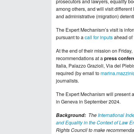
prosecutors and lawyers, equality bod
among others, and will visit differen
and administrative (migration) detent
The Expert Mechanism’s visit is info
pursuant to a
call for inputs
ahead of t
At the end of their mission on Friday,
recommendations at a
press confe
Italia, Palazzo Grazioli, Via del Plebi
required (by email to
marina.mazzin
journalists.
The Expert Mechanism will present a 
in Geneva in September 2024.
Background:
The
International In
and Equality in the Context of Law 
Rights Council to make recommendatio