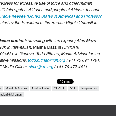
 redress for excessive use of force and other human
officials against Africans and people of African descent.
racie Keesee (United States of America) and Professor
ted by the President of the Human Rights Council to
lease contact:
(traveling with the experts)
Alan Mayo
); In Italy/Italian:
Marina Mazzini
(UNICRI)
809463)
; In Geneva: Todd Pitman, Media Adviser for the
ative Missions,
todd.pitman@un.org
/ +41 76 691 1761;
 Media Officer,
simp@un.org
/ +41 79 477 4411.
a
Giustizia Sociale
Nazioni Unite
OHCHR
ONU
trasparenza
lazioni diritti umani