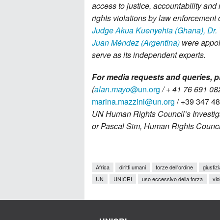
access to justice, accountability and
rights violations by law enforcement 
Judge Akua Kuenyehia (Ghana), Dr. T
Juan Méndez (Argentina)
were appoin
serve as its independent experts.
For media requests and queries, p
(
alan.mayo
@un.org
/ + 41 76 691 0826
marina.mazzini@un.org
/ +39 347 4
UN Human Rights Council’s Investig
or Pascal Sim, Human Rights Council
Africa
diritti umani
forze dell'ordine
giustizi
UN
UNICRI
uso eccessivo della forza
vio