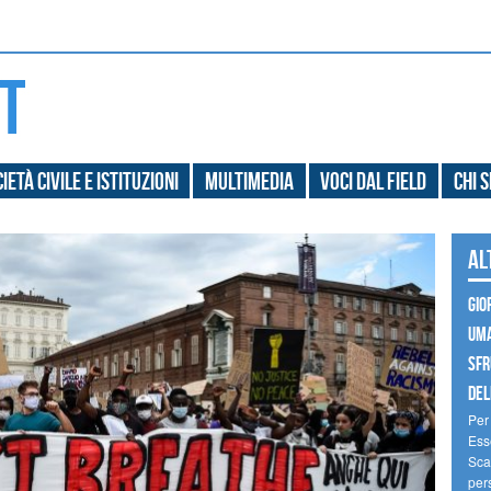
ietà civile e Istituzioni
Multimedia
Voci dal field
Chi 
Al
GIO
UMA
SFR
DELL
Per 
Ess
Scam
pers