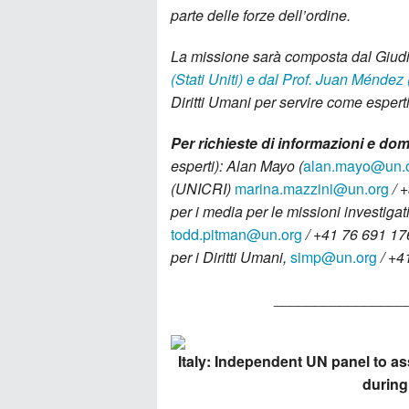
parte delle forze dell’ordine.
La missione sar
à
composta dal Giud
(Stati Uniti) e dal Prof. Juan Méndez
Diritti Umani per servire come espert
Per richieste di informazioni e dom
esperti): Alan Mayo (
alan.mayo@un.
(UNICRI)
marina.mazzini@un.org
/ 
per i media per le missioni investigat
todd.pitman@un.org
/ +41 76 691 176
per i Diritti Umani,
simp@un.org
/ +4
________________
Italy: Independent UN panel to as
during 