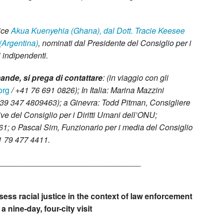
ice
Akua Kuenyehia (Ghana), dal Dott. Tracie Keesee
 (Argentina)
,
nominati dal Presidente del Consiglio per i
i indipendenti.
ande, si prega di contattare
: (in viaggio con gli
org
/ +41 76 691 0826); In Italia: Marina Mazzini
+39 347 4809463); a Ginevra: Todd Pitman, Consigliere
ive del Consiglio per i Diritti Umani dell’ONU;
1; o Pascal Sim, Funzionario per i media del Consiglio
1 79 477 4411.
________________________________
sess racial justice in the context of law enforcement
a nine-day, four-city visit