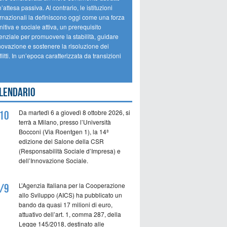
’attesa passiva. Al contrario, le istituzioni
ernazionali la definiscono oggi come una forza
itiva e sociale attiva, un prerequisito
enziale per promuovere la stabilità, guidare
novazione e sostenere la risoluzione dei
litti. In un’epoca caratterizzata da transizioni
lendario
Da martedì 6 a giovedì 8 ottobre 2026, si
10
terrà a Milano, presso l’Università
Bocconi (Via Roentgen 1), la 14ª
edizione del Salone della CSR
(Responsabilità Sociale d’Impresa) e
dell’Innovazione Sociale.
L’Agenzia Italiana per la Cooperazione
/9
allo Sviluppo (AICS) ha pubblicato un
bando da quasi 17 milioni di euro,
attuativo dell’art. 1, comma 287, della
Legge 145/2018, destinato alle