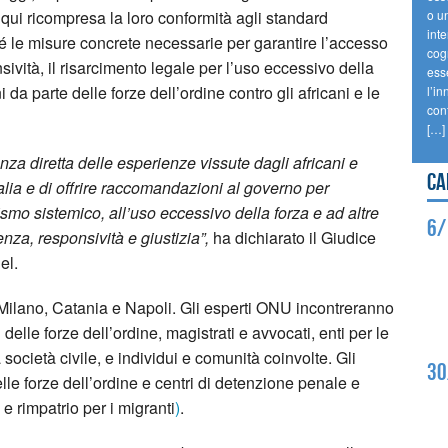
, qui ricompresa la loro conformità agli standard
o un
int
ché le misure concrete necessarie per garantire l’accesso
cogn
sività, il risarcimento legale per l’uso eccessivo della
ess
ni da parte delle forze dell’ordine contro gli africani e le
l’in
conf
[…]
a diretta delle esperienze vissute dagli africani e
Ca
talia e di offrire raccomandazioni al governo per
zismo sistemico, all’uso eccessivo della forza e ad altre
6/
renza, responsività e giustizia”,
ha dichiarato il Giudice
el.
Milano, Catania e Napoli. Gli esperti ONU incontreranno
delle forze dell’ordine, magistrati e avvocati, enti per le
 società civile, e individui e comunità coinvolte. Gli
30
elle forze dell’ordine e centri di detenzione penale e
e rimpatrio per i migranti
)
.