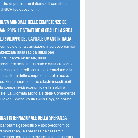
uadro di protezione italiano e il contributo
l’UNICRI su questi temi.
RNATA MONDIALE DELLE COMPETENZE DEI
VANI 2026: LE STRATEGIE GLOBALI E LA SFIDA
LO SVILUPPO DEL CAPITALE UMANO IN ITALIA
 contesto di una transizione macroeconomica
tterizzata dalla rapida diffusione
’intelligenza artificiale, dalla
arbonizzazione industriale e dalla crescente
lessità delle reti sociali, la formazione e la
orizzazione delle competenze delle nuove
razioni rappresentano pilastri insostituibili
la competitività economica e la stabilità
iale. La Giornata Mondiale delle Competenze
 Giovani (World Youth Skills Day), celebrata
RNATI INTERNAZIONALE DELLA SPERANZA
 panorama geopolitico e socio-economico
temporaneo, la speranza ha cessato di
ere considerata un mero sentimento astratto