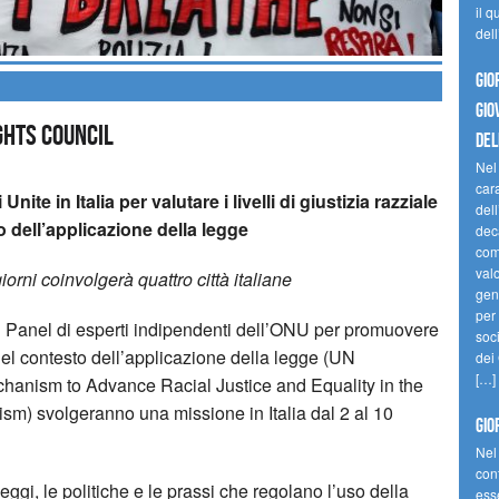
il q
del
GIO
GIO
ghts Council
DEL
Nel
cara
ite in Italia per valutare i livelli di giustizia razziale
dell
o dell’applicazione della legge
dec
comp
val
iorni coinvolgerà quattro città italiane
gene
per 
l Panel di esperti indipendenti dell’ONU per promuovere
soc
 nel contesto dell’applicazione della legge (UN
dei
[…]
chanism to Advance Racial Justice and Equality in the
m) svolgeranno una missione in Italia dal 2 al 10
GIO
Nel
con
ggi, le politiche e le prassi che regolano l’uso della
ess