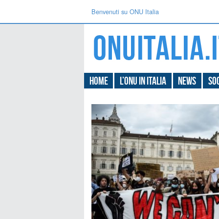
Benvenuti su ONU Italia
Home
L’ONU in Italia
News
Soc