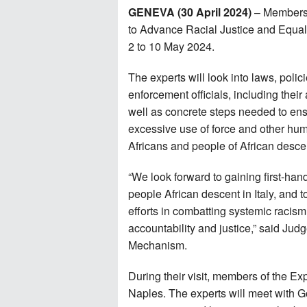
GENEVA (
30
April 2024
)
– Members 
to Advance Racial Justice and Equalit
2 to 10 May 2024.
The experts will look into laws, polic
enforcement officials, including thei
well as concrete steps needed to ensu
excessive use of force and other huma
Africans and people of African desce
“We look forward to gaining first-han
people African descent in Italy, and
efforts in combatting systemic racism
accountability and justice,” said Ju
Mechanism.
During their visit, members of the E
Naples. The experts will meet with G