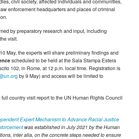
ies, civil society, affected individuals and communities,
t law enforcement headquarters and places of criminal
ion.
rmed by preparatory research and input, including
he visit.
 10 May, the experts will share preliminary findings and
rence
scheduled to be held at the Sala Stampa Estera
scito 102, in Rome, at 12 p.m. local time. Registration is
i@un.org
by 9 May) and access will be limited to
full country visit report to the UN Human Rights Council
dependent Expert Mechanism to Advance Racial Justice
Enforcement
was established in July 2021 by the Human
ns, inter alia, on the concrete steps needed to ensure