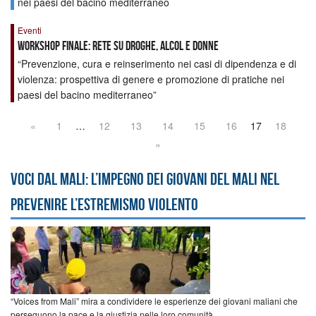
nei paesi del bacino mediterraneo
Eventi
Workshop finale: Rete su Droghe, Alcol e Donne
“Prevenzione, cura e reinserimento nei casi di dipendenza e di
violenza: prospettiva di genere e promozione di pratiche nei
paesi del bacino mediterraneo”
«
1
…
12
13
14
15
16
17
18
»
Voci dal Mali: l’impegno dei giovani del Mali nel
prevenire l’estremismo violento
“Voices from Mali” mira a condividere le esperienze dei giovani maliani che
perseguono la pace e la giustizia nelle loro comunità.