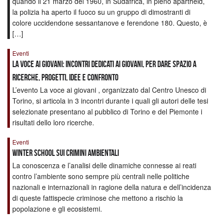
quando il 21 marzo del 1960, in Sudafrica, in pieno apartheid,
la polizia ha aperto il fuoco su un gruppo di dimostranti di
colore uccidendone sessantanove e ferendone 180. Questo, è
[…]
Eventi
LA VOCE AI GIOVANI: incontri dedicati ai giovani, per dare spazio a
ricerche, progetti, idee e confronto
L’evento La voce ai giovani , organizzato dal Centro Unesco di
Torino, si articola in 3 incontri durante i quali gli autori delle tesi
selezionate presentano al pubblico di Torino e del Piemonte i
risultati dello loro ricerche.
Eventi
Winter school sui crimini ambientali
La conoscenza e l’analisi delle dinamiche connesse ai reati
contro l’ambiente sono sempre più centrali nelle politiche
nazionali e internazionali in ragione della natura e dell’incidenza
di queste fattispecie criminose che mettono a rischio la
popolazione e gli ecosistemi.