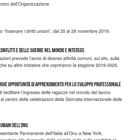
avoro dell’Organizzazione
so “Insenare i diritti umani”, dal 25 al 28 novembre 2019.
 Conflitti e delle Guerre nel Mondo e Intersos
azioni prevede l’avvio di diverse attività comuni, sul sito, sulla
e su altre iniziative che copriranno la stagione 2019-2020.
uove opportunità di apprendimento per lo sviluppo professionale
 facilitare l’ingresso delle ragazze nel mondo del lavoro
 al centro delle celebrazioni della Giornata internazionale delle
i Umani dell’ONU
entante Permanente dell’Italia all’Onu a New York,
spondere alle domande della società civile sulla candidatura