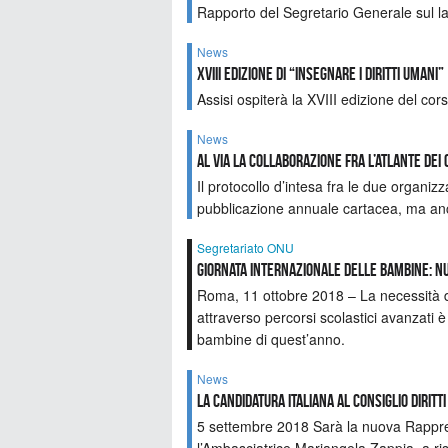
Rapporto del Segretario Generale sul l
News
XVIII Edizione di “Insegnare i Diritti Umani”
Assisi ospiterà la XVIII edizione del cor
News
Al via la collaborazione fra l’Atlante dei
Il protocollo d’intesa fra le due organizz
pubblicazione annuale cartacea, ma anch
Segretariato ONU
Giornata internazionale delle bambine: n
Roma, 11 ottobre 2018 – La necessità di
attraverso percorsi scolastici avanzati è
bambine di quest’anno.
News
La candidatura italiana al Consiglio Diritt
5 settembre 2018 Sarà la nuova Rappres
l’Ambasciatrice Mariangela Zappia, a ri