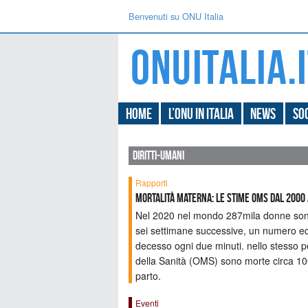
Benvenuti su ONU Italia
Home
L’ONU in Italia
News
Soc
diritti-umani
Rapporti
Mortalità materna: le stime OMS dal 2000 a
Nel 2020 nel mondo 287mila donne sono
sei settimane successive, un numero eq
decesso ogni due minuti. nello stesso 
della Sanità (OMS) sono morte circa 10
parto.
Eventi