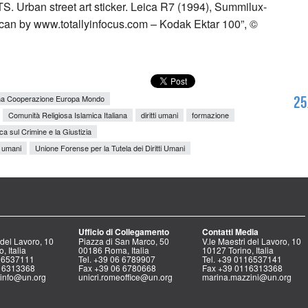
ban street art sticker. Leica R7 (1994), Summilux-
can by www.totallyinfocus.com – Kodak Ektar 100”, ©
ana Cooperazione Europa Mondo
25
Comunità Religiosa Islamica Italiana
diritti umani
formazione
rca sul Crimine e la Giustizia
i umani
Unione Forense per la Tutela dei Diritti Umani
Ufficio di Collegamento
Contatti Media
 del Lavoro, 10
Piazza di San Marco, 50
V.le Maestri del Lavoro, 10
, Italia
00186 Roma, Italia
10127 Torino, Italia
116537111
Tel. +39 06 6789907
Tel. +39 0116537141
16313368
Fax +39 06 6780668
Fax +39 0116313368
icinfo@un.org
unicri.romeoffice@un.org
marina.mazzini@un.org