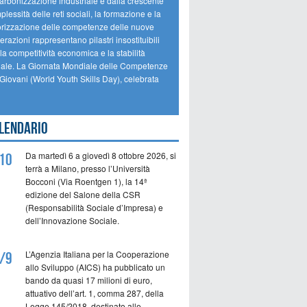
arbonizzazione industriale e dalla crescente
lessità delle reti sociali, la formazione e la
orizzazione delle competenze delle nuove
razioni rappresentano pilastri insostituibili
la competitività economica e la stabilità
iale. La Giornata Mondiale delle Competenze
 Giovani (World Youth Skills Day), celebrata
lendario
Da martedì 6 a giovedì 8 ottobre 2026, si
10
terrà a Milano, presso l’Università
Bocconi (Via Roentgen 1), la 14ª
edizione del Salone della CSR
(Responsabilità Sociale d’Impresa) e
dell’Innovazione Sociale.
L’Agenzia Italiana per la Cooperazione
/9
allo Sviluppo (AICS) ha pubblicato un
bando da quasi 17 milioni di euro,
attuativo dell’art. 1, comma 287, della
Legge 145/2018, destinato alle