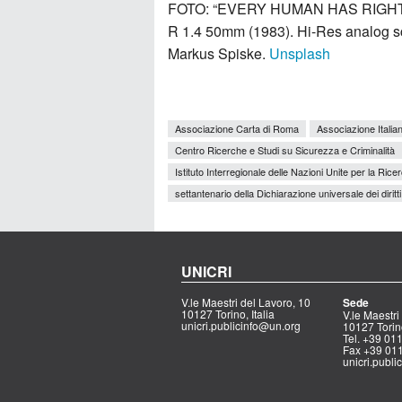
FOTO: “EVERY HUMAN HAS RIGHTS. Ur
R 1.4 50mm (1983). Hi-Res analog s
Markus Spiske.
Unsplash
Associazione Carta di Roma
Associazione Itali
Centro Ricerche e Studi su Sicurezza e Criminalità
Istituto Interregionale delle Nazioni Unite per la Rice
settantenario della Dichiarazione universale dei diritt
UNICRI
V.le Maestri del Lavoro, 10
Sede
10127 Torino, Italia
V.le Maestri
unicri.publicinfo@un.org
10127 Torino
Tel. +39 0
Fax +39 01
unicri.publ