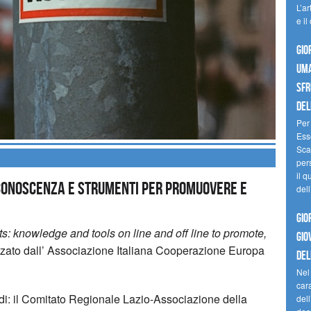
L’ar
e il
GIO
UMA
SFR
DELL
Per 
Ess
Scam
pers
il q
 conoscenza e strumenti per promuovere e
del
GIO
: knowledge and tools on line and off line to promote,
GIO
izzato dall’ Associazione Italiana Cooperazione Europa
DEL
Nel
cara
e di: il Comitato Regionale Lazio-Associazione della
dell