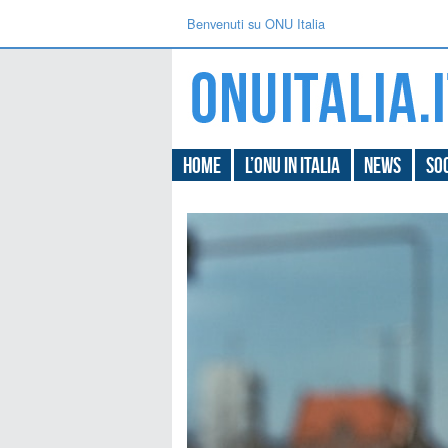
Benvenuti su ONU Italia
Home
L’ONU in Italia
News
Soc