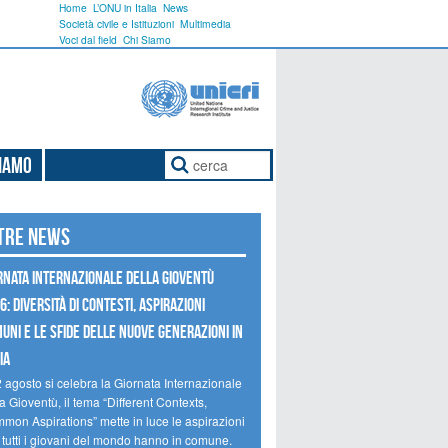
Home
L’ONU in Italia
News
Società civile e Istituzioni
Multimedia
Voci dal field
Chi Siamo
Siamo
tre news
RNATA INTERNAZIONALE DELLA GIOVENTÙ
6: DIVERSITÀ DI CONTESTI, ASPIRAZIONI
UNI E LE SFIDE DELLE NUOVE GENERAZIONI IN
IA
2 agosto si celebra la Giornata Internazionale
a Gioventù, il tema “Different Contexts,
mon Aspirations” mette in luce le aspirazioni
 tutti i giovani del mondo hanno in comune.