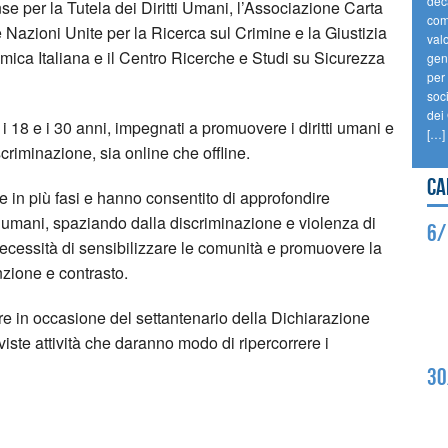
dec
e per la Tutela dei Diritti Umani, l’Associazione Carta
comp
le Nazioni Unite per la Ricerca sul Crimine e la Giustizia
val
mica Italiana e il Centro Ricerche e Studi su Sicurezza
gene
per 
soc
dei
 i 18 e i 30 anni, impegnati a promuovere i diritti umani e
[…]
scriminazione, sia online che offline.
Ca
te in più fasi e hanno consentito di approfondire
ti umani, spaziando dalla discriminazione e violenza di
6/
 necessità di sensibilizzare le comunità e promuovere la
zione e contrasto.
bre in occasione del settantenario della Dichiarazione
viste attività che daranno modo di ripercorrere i
30