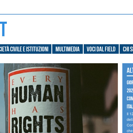
ietà civile e Istituzioni
Multimedia
Voci dal field
Chi 
Al
GIO
202
COM
ITAL
Il 1
dell
Com
che