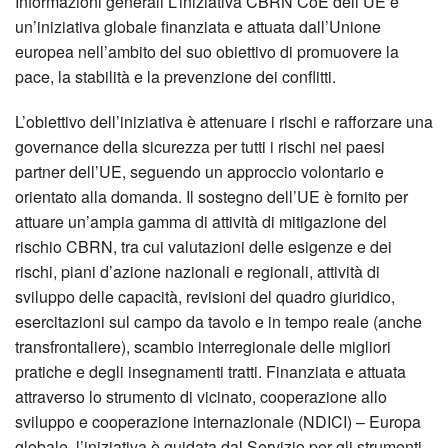
Informazioni generali L’iniziativa CBRN CoE dell’UE è
un’iniziativa globale finanziata e attuata dall’Unione
europea nell’ambito del suo obiettivo di promuovere la
pace, la stabilità e la prevenzione dei conflitti.
L’obiettivo dell’iniziativa è attenuare i rischi e rafforzare una
governance della sicurezza per tutti i rischi nei paesi
partner dell’UE, seguendo un approccio volontario e
orientato alla domanda. Il sostegno dell’UE è fornito per
attuare un’ampia gamma di attività di mitigazione del
rischio CBRN, tra cui valutazioni delle esigenze e dei
rischi, piani d’azione nazionali e regionali, attività di
sviluppo delle capacità, revisioni del quadro giuridico,
esercitazioni sul campo da tavolo e in tempo reale (anche
transfrontaliere), scambio interregionale delle migliori
pratiche e degli insegnamenti tratti. Finanziata e attuata
attraverso lo strumento di vicinato, cooperazione allo
sviluppo e cooperazione internazionale (NDICI) – Europa
globale, l’iniziativa è guidata dal Servizio per gli strumenti