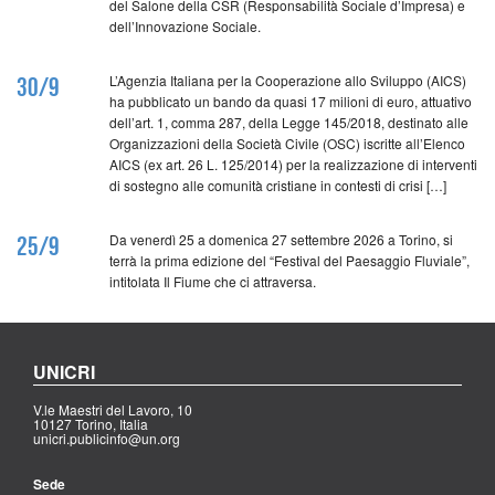
del Salone della CSR (Responsabilità Sociale d’Impresa) e
dell’Innovazione Sociale.
L’Agenzia Italiana per la Cooperazione allo Sviluppo (AICS)
30/9
ha pubblicato un bando da quasi 17 milioni di euro, attuativo
dell’art. 1, comma 287, della Legge 145/2018, destinato alle
Organizzazioni della Società Civile (OSC) iscritte all’Elenco
AICS (ex art. 26 L. 125/2014) per la realizzazione di interventi
di sostegno alle comunità cristiane in contesti di crisi […]
Da venerdì 25 a domenica 27 settembre 2026 a Torino, si
25/9
terrà la prima edizione del “Festival del Paesaggio Fluviale”,
intitolata Il Fiume che ci attraversa.
UNICRI
V.le Maestri del Lavoro, 10
10127 Torino, Italia
unicri.publicinfo@un.org
Sede