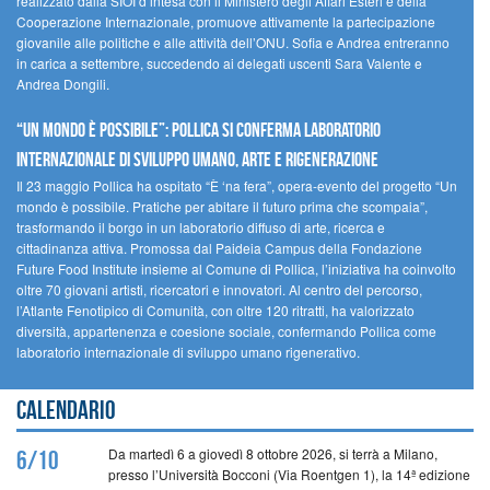
realizzato dalla SIOI d’intesa con il Ministero degli Affari Esteri e della
Cooperazione Internazionale, promuove attivamente la partecipazione
giovanile alle politiche e alle attività dell’ONU. Sofia e Andrea entreranno
in carica a settembre, succedendo ai delegati uscenti Sara Valente e
Andrea Dongili.
“UN MONDO È POSSIBILE”: POLLICA SI CONFERMA LABORATORIO
INTERNAZIONALE DI SVILUPPO UMANO, ARTE E RIGENERAZIONE
Il 23 maggio Pollica ha ospitato “È ‘na fera”, opera-evento del progetto “Un
mondo è possibile. Pratiche per abitare il futuro prima che scompaia”,
trasformando il borgo in un laboratorio diffuso di arte, ricerca e
cittadinanza attiva. Promossa dal Paideia Campus della Fondazione
Future Food Institute insieme al Comune di Pollica, l’iniziativa ha coinvolto
oltre 70 giovani artisti, ricercatori e innovatori. Al centro del percorso,
l’Atlante Fenotipico di Comunità, con oltre 120 ritratti, ha valorizzato
diversità, appartenenza e coesione sociale, confermando Pollica come
laboratorio internazionale di sviluppo umano rigenerativo.
Calendario
Da martedì 6 a giovedì 8 ottobre 2026, si terrà a Milano,
6/10
presso l’Università Bocconi (Via Roentgen 1), la 14ª edizione