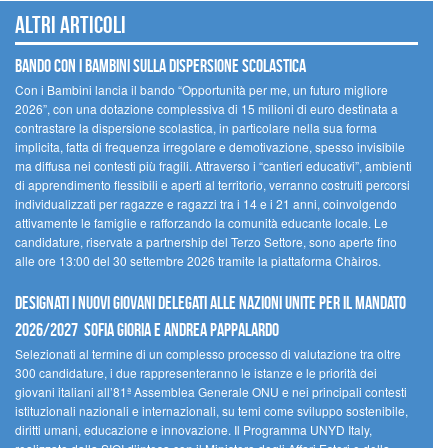
Altri articoli
Bando Con i Bambini sulla dispersione scolastica
Con i Bambini lancia il bando “Opportunità per me, un futuro migliore
2026”, con una dotazione complessiva di 15 milioni di euro destinata a
contrastare la dispersione scolastica, in particolare nella sua forma
implicita, fatta di frequenza irregolare e demotivazione, spesso invisibile
ma diffusa nei contesti più fragili. Attraverso i “cantieri educativi”, ambienti
di apprendimento flessibili e aperti al territorio, verranno costruiti percorsi
individualizzati per ragazze e ragazzi tra i 14 e i 21 anni, coinvolgendo
attivamente le famiglie e rafforzando la comunità educante locale. Le
candidature, riservate a partnership del Terzo Settore, sono aperte fino
alle ore 13:00 del 30 settembre 2026 tramite la piattaforma Chàiros.
Designati i nuovi Giovani Delegati alle Nazioni Unite per il mandato
2026/2027 Sofia Gioria e Andrea Pappalardo
Selezionati al termine di un complesso processo di valutazione tra oltre
300 candidature, i due rappresenteranno le istanze e le priorità dei
giovani italiani all’81ª Assemblea Generale ONU e nei principali contesti
istituzionali nazionali e internazionali, su temi come sviluppo sostenibile,
diritti umani, educazione e innovazione. Il Programma UNYD Italy,