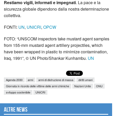
Restiamo vigili, informati e impegnati
. La pace e la
sicurezza globale dipendono dalla nostra determinazione
collettiva.
FONTI:
UN
,
UNICRI
,
OPCW
FOTO: “UNSCOM inspectors take mustard agent samples
from 155-mm mustard agent artillery projectiles, which
have been wrapped in plastic to minimize contamination,
Iraq, 1991”, © UN Photo/Shankar Kunhambu.
UN
Agenda 2030
armi
armi di distruzione di massa
diritti umani
Giornata in ricordo delle vittime delle armi chimiche
Nazioni Unite
ONU
sviluppo sostenibile
UNICRI
Altre news