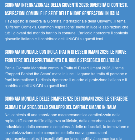
GIORNATA INTERNAZIONALE DELLA GIOVENTÙ 2026: DIVERSITÀ DI CONTESTI,
ASPIRAZIONI COMUNI E LE SFIDE DELLE NUOVE GENERAZIONI IN ITALIA
Il 12 agosto si celebra la Giornata Internazionale della Gioventù, il tema
“Different Contexts, Common Aspirations” mette in luce le aspirazioni che
tutti i giovani del mondo hanno in comune. L’articolo ripercorre il contesto
giovanile italiano e il contributo dell’UNICRI su questi temi.
GIORNATA MONDIALE CONTRO LA TRATTA DI ESSERI UMANI 2026: LE NUOVE
FRONTIERE DELLO SFRUTTAMENTO E IL RUOLO STRATEGICO DELL’ITALIA
Per la Giornata Mondiale contro la Tratta di Esseri Umani 2026, il tema
“Trapped Behind the Scam” mette in luce il legame tra tratta di persone e
frodi informatiche. L’articolo ripercorre il quadro di protezione italiano e il
contributo dell’UNICRI su questi temi.
GIORNATA MONDIALE DELLE COMPETENZE DEI GIOVANI 2026: LE STRATEGIE
GLOBALI E LA SFIDA DELLO SVILUPPO DEL CAPITALE UMANO IN ITALIA
Nel contesto di una transizione macroeconomica caratterizzata dalla
rapida diffusione dell’intelligenza artificiale, dalla decarbonizzazione
industriale e dalla crescente complessità delle reti sociali, la formazione e
la valorizzazione delle competenze delle nuove generazioni
rappresentano pilastri insostituibili per la competitività economica e la