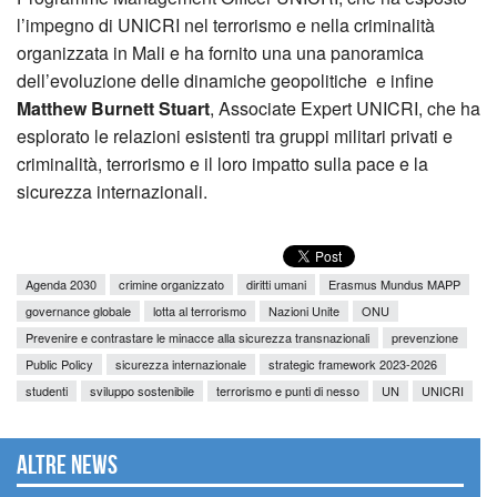
l’impegno di UNICRI nel terrorismo e nella criminalità
organizzata in Mali e ha fornito una una panoramica
dell’evoluzione delle dinamiche geopolitiche e infine
Matthew Burnett Stuart
, Associate Expert UNICRI, che ha
esplorato le relazioni esistenti tra gruppi militari privati e
criminalità, terrorismo e il loro impatto sulla pace e la
sicurezza internazionali.
Agenda 2030
crimine organizzato
diritti umani
Erasmus Mundus MAPP
governance globale
lotta al terrorismo
Nazioni Unite
ONU
Prevenire e contrastare le minacce alla sicurezza transnazionali
prevenzione
Public Policy
sicurezza internazionale
strategic framework 2023-2026
studenti
sviluppo sostenibile
terrorismo e punti di nesso
UN
UNICRI
Altre news