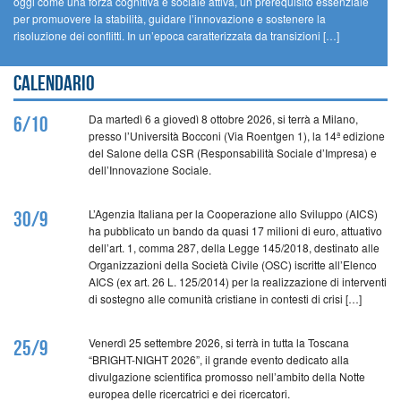
oggi come una forza cognitiva e sociale attiva, un prerequisito essenziale
per promuovere la stabilità, guidare l’innovazione e sostenere la
risoluzione dei conflitti. In un’epoca caratterizzata da transizioni […]
Calendario
Da martedì 6 a giovedì 8 ottobre 2026, si terrà a Milano,
6/10
presso l’Università Bocconi (Via Roentgen 1), la 14ª edizione
del Salone della CSR (Responsabilità Sociale d’Impresa) e
dell’Innovazione Sociale.
L’Agenzia Italiana per la Cooperazione allo Sviluppo (AICS)
30/9
ha pubblicato un bando da quasi 17 milioni di euro, attuativo
dell’art. 1, comma 287, della Legge 145/2018, destinato alle
Organizzazioni della Società Civile (OSC) iscritte all’Elenco
AICS (ex art. 26 L. 125/2014) per la realizzazione di interventi
di sostegno alle comunità cristiane in contesti di crisi […]
Venerdì 25 settembre 2026, si terrà in tutta la Toscana
25/9
“BRIGHT-NIGHT 2026”, il grande evento dedicato alla
divulgazione scientifica promosso nell’ambito della Notte
europea delle ricercatrici e dei ricercatori.