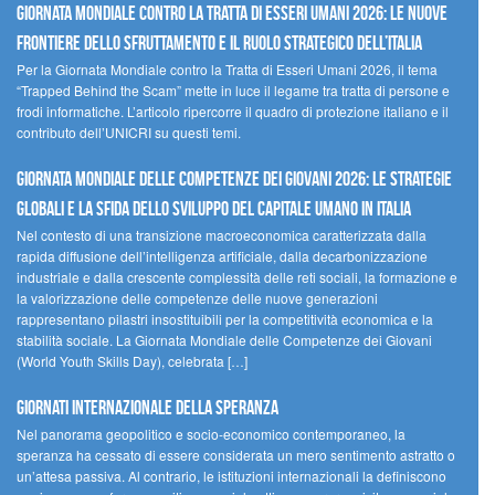
GIORNATA MONDIALE CONTRO LA TRATTA DI ESSERI UMANI 2026: LE NUOVE
FRONTIERE DELLO SFRUTTAMENTO E IL RUOLO STRATEGICO DELL’ITALIA
Per la Giornata Mondiale contro la Tratta di Esseri Umani 2026, il tema
“Trapped Behind the Scam” mette in luce il legame tra tratta di persone e
frodi informatiche. L’articolo ripercorre il quadro di protezione italiano e il
contributo dell’UNICRI su questi temi.
GIORNATA MONDIALE DELLE COMPETENZE DEI GIOVANI 2026: LE STRATEGIE
GLOBALI E LA SFIDA DELLO SVILUPPO DEL CAPITALE UMANO IN ITALIA
Nel contesto di una transizione macroeconomica caratterizzata dalla
rapida diffusione dell’intelligenza artificiale, dalla decarbonizzazione
industriale e dalla crescente complessità delle reti sociali, la formazione e
la valorizzazione delle competenze delle nuove generazioni
rappresentano pilastri insostituibili per la competitività economica e la
stabilità sociale. La Giornata Mondiale delle Competenze dei Giovani
(World Youth Skills Day), celebrata […]
GIORNATI INTERNAZIONALE DELLA SPERANZA
Nel panorama geopolitico e socio-economico contemporaneo, la
speranza ha cessato di essere considerata un mero sentimento astratto o
un’attesa passiva. Al contrario, le istituzioni internazionali la definiscono