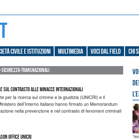
ietà civile e Istituzioni
Multimedia
Voci dal field
Chi 
-sicurezza-transnazionali
Vo
de
one sul contrasto alle minacce internazionali
l’
te per la ricerca sul crimine e la giustizia (UNICRI) e il
Ministero dell’Interno italiano hanno firmato un Memorandum
razione nella prevenzione e nel contrasto di fenomeni criminali
“Vo
son Office UNICRI