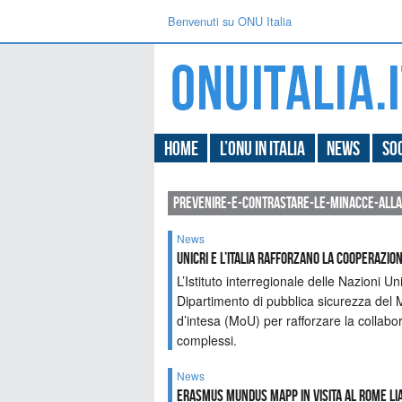
Benvenuti su ONU Italia
Home
L’ONU in Italia
News
Soc
prevenire-e-contrastare-le-minacce-alla
News
UNICRI e l’Italia rafforzano la cooperazi
L’Istituto interregionale delle Nazioni Uni
Dipartimento di pubblica sicurezza del 
d’intesa (MoU) per rafforzare la collabo
complessi.
News
Erasmus Mundus Mapp in visita al Rome Lia