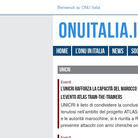
Benvenuti su ONU Italia
Home
L’ONU in Italia
News
Soc
unicri
Eventi
L’UNICRI rafforza la capacità del Marocco
l’evento ATLAS Train-the-Trainers
UNICRI è lieto di condividere la conclu
tenutosi nell’ambito del progetto ATLAS.
e le autorità marocchine, si è riunita a 
prevenire attacchi con armi chimiche orch
Eventi