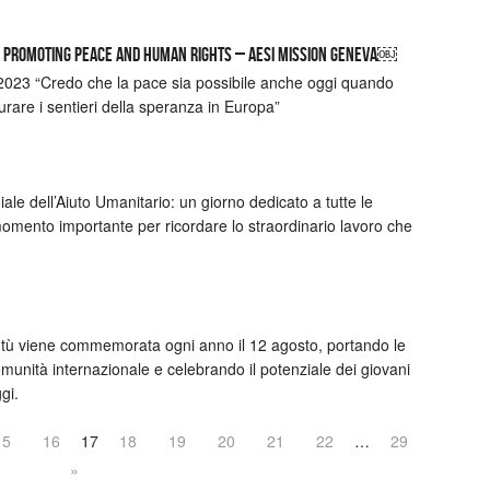
ON PROMOTING PEACE AND HUMAN RIGHTS – AESI MISSION GENEVA￼
 “Credo che la pace sia possibile anche oggi quando
are i sentieri della speranza in Europa”
ale dell’Aiuto Umanitario: un giorno dedicato a tutte le
 momento importante per ricordare lo straordinario lavoro che
ntù viene commemorata ogni anno il 12 agosto, portando le
comunità internazionale e celebrando il potenziale dei giovani
gi.
15
16
17
18
19
20
21
22
…
29
»