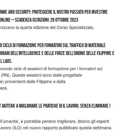
Crime and Security: proteggere il nostro passato per investire
nline – Scadenza iscrizioni: 29 ottobre 2023
izzano la quarta edizione del Corso Specializzato.
o ciclo di formazione per formatori sul traffico di materiale
nari dell’intelligence e delle forze dell’ordine delle Filippine e
el Laos.
ondo ciclo di sessioni di formazione per i formatori sul
ari (RN). Queste sessioni sono state progettate
e) provenienti dalle Filippine e dalla
aos.
T aiutera’ a migliorare le pratiche di il lavoro, senza eliminare i
l’umanita’, e potrebbe persino migliorare, dicono gli esperti
Lavoro (ILO) nel nuovo rapporto pubblicato questa settimana.