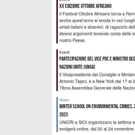
XX Edizione Ottobre Africano
Il Festival Ottobre Africano torna a Ro
anche quest’anno si snoda in vari luoghi 
artisti italiani e stranieri, di ragazzi/
diversi argomenti tenendo conto delle sfid
nostro Paese.
Eventi
Partecipazione del Vice PdC e Ministro de
Nazioni Unite (UNGA)
Il Vicepresidente del Consiglio e Ministr
Antonio Tajani, è a New York dal 17 al 2
78ma Assemblea Generale delle Nazion
News
Winter School on Environmental Crimes, 2
2023
UNICRI e SIOI organizzano la settima ed
svolgerà online, dal 20 al 24 novembre