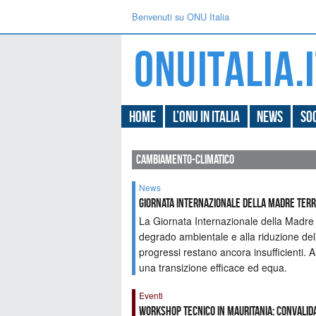
Benvenuti su ONU Italia
Home
L’ONU in Italia
News
Soc
cambiamento-climatico
News
GIORNATA INTERNAZIONALE DELLA MADRE TER
La Giornata Internazionale della Madre T
degrado ambientale e alla riduzione della
progressi restano ancora insufficienti. Al
una transizione efficace ed equa.
Eventi
Workshop tecnico in Mauritania: convalida