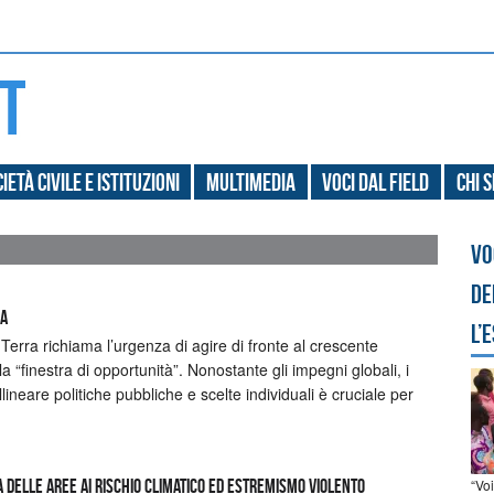
ietà civile e Istituzioni
Multimedia
Voci dal field
Chi 
Vo
de
RA
l’
erra richiama l’urgenza di agire di fronte al crescente
 “finestra di opportunità”. Nonostante gli impegni globali, i
lineare politiche pubbliche e scelte individuali è cruciale per
“Vo
 delle aree ai rischio climatico ed estremismo violento