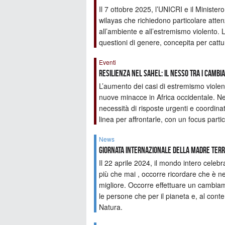
Il 7 ottobre 2025, l’UNICRI e il Minister
wilayas che richiedono particolare attenz
all’ambiente e all’estremismo violento. L
questioni di genere, concepita per cattu
Eventi
Resilienza nel Sahel: il nesso tra i cambi
L’aumento dei casi di estremismo violen
nuove minacce in Africa occidentale. N
necessità di risposte urgenti e coordin
linea per affrontarle, con un focus parti
News
Giornata internazionale della Madre Terr
Il 22 aprile 2024, il mondo intero celeb
più che mai , occorre ricordare che è n
migliore. Occorre effettuare un cambiam
le persone che per il pianeta e, al co
Natura.