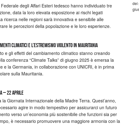
dei
o Federale degli Affari Esteri tedesco hanno individuato tre
gius
ione, data la loro elevata esposizione ai rischi legati
a ricerca nelle regioni sarà innovativa e sensibile alle
rare le percezioni della popolazione e le loro esperienze.
amenti climatici e l’estremismo violento in Mauritania
to e gli effetti del cambiamento climatico stanno creando
ella conferenza “Climate Talks” di giugno 2025 è emersa la
ate e la Germania, in collaborazione con UNICRI, è in prima
colare sulla Mauritania.
a – 22 aprile
ra la Giornata Internazionale della Madre Terra. Quest’anno,
ecessario agire in modo tempestivo per assicurarci un futuro
ento verso un’economia più sostenibile che funzioni sia per
ntempo, è necessario promuovere una maggiore armonia con la