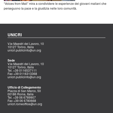
“Voices from Mali” mira a condividere le esperienze dei giovani maliani che
perseguono la pace e la giustizia nelle loro comunità.
UNICRI
V.le Maestri del Lavoro, 10
10127 Torino, Italia
unicri.publicinfo@un.org
Sede
V.le Maestri del Lavoro, 10
10127 Torino, Italia
Tel. +39 0116537111
Fax +39 0116313368
unicri.publicinfo@un.org
Ufficio di Collegamento
Piazza di San Marco, 50
00186 Roma, Italia
Tel. +39 06 6789907
Fax +39 06 6780668
unicri.romeoffice@un.org