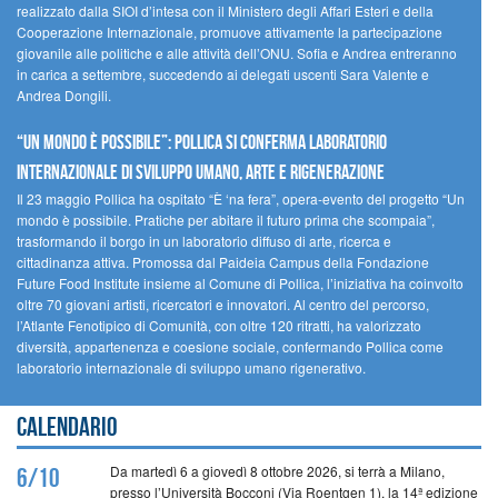
realizzato dalla SIOI d’intesa con il Ministero degli Affari Esteri e della
Cooperazione Internazionale, promuove attivamente la partecipazione
giovanile alle politiche e alle attività dell’ONU. Sofia e Andrea entreranno
in carica a settembre, succedendo ai delegati uscenti Sara Valente e
Andrea Dongili.
“UN MONDO È POSSIBILE”: POLLICA SI CONFERMA LABORATORIO
INTERNAZIONALE DI SVILUPPO UMANO, ARTE E RIGENERAZIONE
Il 23 maggio Pollica ha ospitato “È ‘na fera”, opera-evento del progetto “Un
mondo è possibile. Pratiche per abitare il futuro prima che scompaia”,
trasformando il borgo in un laboratorio diffuso di arte, ricerca e
cittadinanza attiva. Promossa dal Paideia Campus della Fondazione
Future Food Institute insieme al Comune di Pollica, l’iniziativa ha coinvolto
oltre 70 giovani artisti, ricercatori e innovatori. Al centro del percorso,
l’Atlante Fenotipico di Comunità, con oltre 120 ritratti, ha valorizzato
diversità, appartenenza e coesione sociale, confermando Pollica come
laboratorio internazionale di sviluppo umano rigenerativo.
Calendario
Da martedì 6 a giovedì 8 ottobre 2026, si terrà a Milano,
6/10
presso l’Università Bocconi (Via Roentgen 1), la 14ª edizione