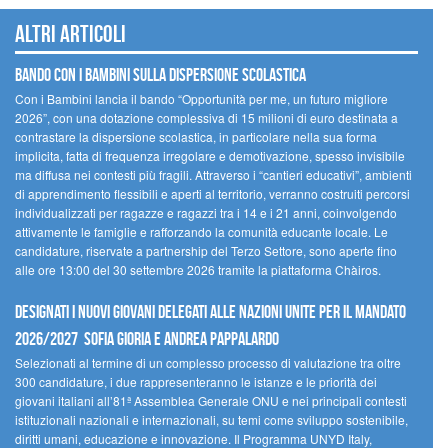
Altri articoli
Bando Con i Bambini sulla dispersione scolastica
Con i Bambini lancia il bando “Opportunità per me, un futuro migliore
2026”, con una dotazione complessiva di 15 milioni di euro destinata a
contrastare la dispersione scolastica, in particolare nella sua forma
implicita, fatta di frequenza irregolare e demotivazione, spesso invisibile
ma diffusa nei contesti più fragili. Attraverso i “cantieri educativi”, ambienti
di apprendimento flessibili e aperti al territorio, verranno costruiti percorsi
individualizzati per ragazze e ragazzi tra i 14 e i 21 anni, coinvolgendo
attivamente le famiglie e rafforzando la comunità educante locale. Le
candidature, riservate a partnership del Terzo Settore, sono aperte fino
alle ore 13:00 del 30 settembre 2026 tramite la piattaforma Chàiros.
Designati i nuovi Giovani Delegati alle Nazioni Unite per il mandato
2026/2027 Sofia Gioria e Andrea Pappalardo
Selezionati al termine di un complesso processo di valutazione tra oltre
300 candidature, i due rappresenteranno le istanze e le priorità dei
giovani italiani all’81ª Assemblea Generale ONU e nei principali contesti
istituzionali nazionali e internazionali, su temi come sviluppo sostenibile,
diritti umani, educazione e innovazione. Il Programma UNYD Italy,