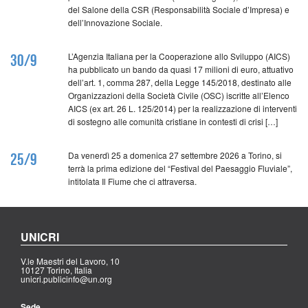
del Salone della CSR (Responsabilità Sociale d’Impresa) e
dell’Innovazione Sociale.
L’Agenzia Italiana per la Cooperazione allo Sviluppo (AICS)
30/9
ha pubblicato un bando da quasi 17 milioni di euro, attuativo
dell’art. 1, comma 287, della Legge 145/2018, destinato alle
Organizzazioni della Società Civile (OSC) iscritte all’Elenco
AICS (ex art. 26 L. 125/2014) per la realizzazione di interventi
di sostegno alle comunità cristiane in contesti di crisi […]
Da venerdì 25 a domenica 27 settembre 2026 a Torino, si
25/9
terrà la prima edizione del “Festival del Paesaggio Fluviale”,
intitolata Il Fiume che ci attraversa.
UNICRI
V.le Maestri del Lavoro, 10
10127 Torino, Italia
unicri.publicinfo@un.org
Sede