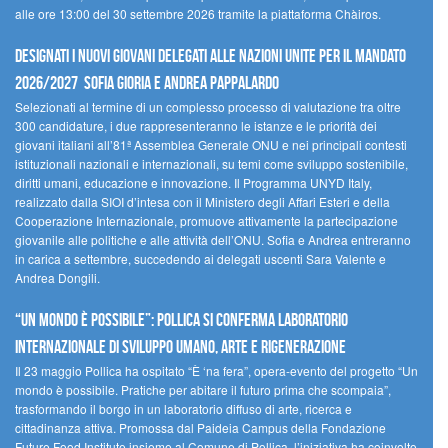
alle ore 13:00 del 30 settembre 2026 tramite la piattaforma Chàiros.
Designati i nuovi Giovani Delegati alle Nazioni Unite per il mandato
2026/2027 Sofia Gioria e Andrea Pappalardo
Selezionati al termine di un complesso processo di valutazione tra oltre
300 candidature, i due rappresenteranno le istanze e le priorità dei
giovani italiani all’81ª Assemblea Generale ONU e nei principali contesti
istituzionali nazionali e internazionali, su temi come sviluppo sostenibile,
diritti umani, educazione e innovazione. Il Programma UNYD Italy,
realizzato dalla SIOI d’intesa con il Ministero degli Affari Esteri e della
Cooperazione Internazionale, promuove attivamente la partecipazione
giovanile alle politiche e alle attività dell’ONU. Sofia e Andrea entreranno
in carica a settembre, succedendo ai delegati uscenti Sara Valente e
Andrea Dongili.
“UN MONDO È POSSIBILE”: POLLICA SI CONFERMA LABORATORIO
INTERNAZIONALE DI SVILUPPO UMANO, ARTE E RIGENERAZIONE
Il 23 maggio Pollica ha ospitato “È ‘na fera”, opera-evento del progetto “Un
mondo è possibile. Pratiche per abitare il futuro prima che scompaia”,
trasformando il borgo in un laboratorio diffuso di arte, ricerca e
cittadinanza attiva. Promossa dal Paideia Campus della Fondazione
Future Food Institute insieme al Comune di Pollica, l’iniziativa ha coinvolto