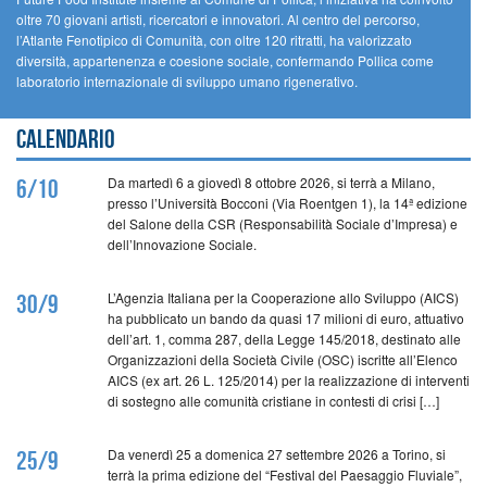
oltre 70 giovani artisti, ricercatori e innovatori. Al centro del percorso,
l’Atlante Fenotipico di Comunità, con oltre 120 ritratti, ha valorizzato
diversità, appartenenza e coesione sociale, confermando Pollica come
laboratorio internazionale di sviluppo umano rigenerativo.
Calendario
Da martedì 6 a giovedì 8 ottobre 2026, si terrà a Milano,
6/10
presso l’Università Bocconi (Via Roentgen 1), la 14ª edizione
del Salone della CSR (Responsabilità Sociale d’Impresa) e
dell’Innovazione Sociale.
L’Agenzia Italiana per la Cooperazione allo Sviluppo (AICS)
30/9
ha pubblicato un bando da quasi 17 milioni di euro, attuativo
dell’art. 1, comma 287, della Legge 145/2018, destinato alle
Organizzazioni della Società Civile (OSC) iscritte all’Elenco
AICS (ex art. 26 L. 125/2014) per la realizzazione di interventi
di sostegno alle comunità cristiane in contesti di crisi […]
Da venerdì 25 a domenica 27 settembre 2026 a Torino, si
25/9
terrà la prima edizione del “Festival del Paesaggio Fluviale”,