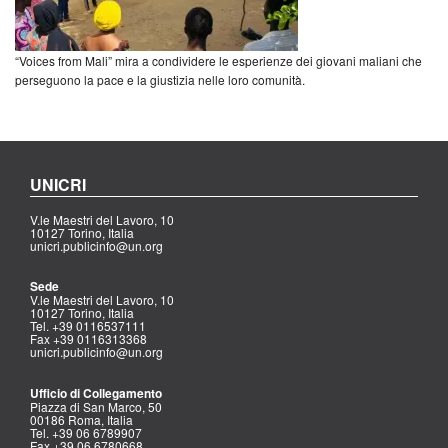
“Voices from Mali” mira a condividere le esperienze dei giovani maliani che
perseguono la pace e la giustizia nelle loro comunità.
UNICRI
V.le Maestri del Lavoro, 10
10127 Torino, Italia
unicri.publicinfo@un.org
Sede
V.le Maestri del Lavoro, 10
10127 Torino, Italia
Tel. +39 0116537111
Fax +39 0116313368
unicri.publicinfo@un.org
Ufficio di Collegamento
Piazza di San Marco, 50
00186 Roma, Italia
Tel. +39 06 6789907
Fax +39 06 6780668