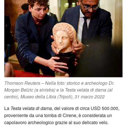
Thomson Reuters – Nella foto: storico e archeologo Dr.
Morgan Belzic (a sinistra) e la Testa velata di dama (al
centro), Museo della Libia (Tripoli), 31 marzo 2022
La
Testa velata di dama
, del valore di circa USD 500.000,
proveniente da una tomba di Cirene, è considerata un
capolavoro archeologico grazie al suo delicato velo.