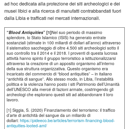
ad hoc dedicata alla protezione dei siti archeologici e dei
musei libici e alla ricerca di manufatti contrabbandati fuori
dalla Libia e trafficati nei mercati internazionali.
“
Blood Antiquities
” [1]
Nel suo periodo di massimo
splendore, lo Stato Islamico (ISIS) ha generato entrate
sostanziali (stimate in 100 miliardi di dollari all’anno) attraverso
il sistematico saccheggio di oltre 4.500 siti archeologici sotto il
suo controllo tra il 2014 e il 2018. I proventi di questa lucrosa
attività hanno spinto il gruppo terroristico a istituzionalizzarsi
attraverso la creazione di un apposito organismo all’interno
della sua struttura organizzativa. Questo organismo era
incaricato del commercio di “blood antiquities” – in italiano
“antichità di sangue”. Allo stesso modo, in Libia, l’instabilità
politica e la violenza hanno posto i siti Patrimonio dell’Umanità
dell’UNESCO alla mercé di fazioni armate, costringendo gli
archeologi che esplorano questi siti ad abbandonare il loro
lavoro.
[1] Siggia, S. (2020) Finanziamento del terrorismo: il traffico
d’arte di antichità del sangue da un miliardo di
dollari:
https://pideeco.be/articles/terrorism-financing-blood-
antiquities-looted-aml/