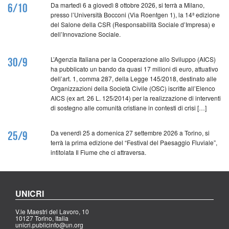
Da martedì 6 a giovedì 8 ottobre 2026, si terrà a Milano,
6/10
presso l’Università Bocconi (Via Roentgen 1), la 14ª edizione
del Salone della CSR (Responsabilità Sociale d’Impresa) e
dell’Innovazione Sociale.
L’Agenzia Italiana per la Cooperazione allo Sviluppo (AICS)
30/9
ha pubblicato un bando da quasi 17 milioni di euro, attuativo
dell’art. 1, comma 287, della Legge 145/2018, destinato alle
Organizzazioni della Società Civile (OSC) iscritte all’Elenco
AICS (ex art. 26 L. 125/2014) per la realizzazione di interventi
di sostegno alle comunità cristiane in contesti di crisi […]
Da venerdì 25 a domenica 27 settembre 2026 a Torino, si
25/9
terrà la prima edizione del “Festival del Paesaggio Fluviale”,
intitolata Il Fiume che ci attraversa.
UNICRI
V.le Maestri del Lavoro, 10
10127 Torino, Italia
unicri.publicinfo@un.org