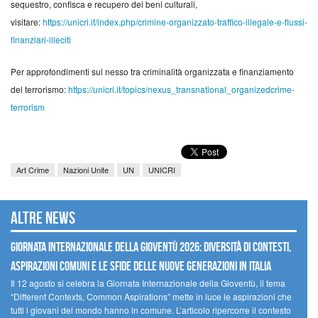
sequestro, confisca e recupero dei beni culturali,
visitare:
https://unicri.it/index.php/crimine-organizzato-traffico-illegale-e-flussi-
finanziari-illeciti
Per approfondimenti sul nesso tra criminalità organizzata e finanziamento
del terrorismo:
https://unicri.it/topics/nexus_transnational_organizedcrime-
terrorism
Art Crime
Nazioni Unite
UN
UNICRI
Altre news
GIORNATA INTERNAZIONALE DELLA GIOVENTÙ 2026: DIVERSITÀ DI CONTESTI,
ASPIRAZIONI COMUNI E LE SFIDE DELLE NUOVE GENERAZIONI IN ITALIA
Il 12 agosto si celebra la Giornata Internazionale della Gioventù, il tema
“Different Contexts, Common Aspirations” mette in luce le aspirazioni che
tutti i giovani del mondo hanno in comune. L’articolo ripercorre il contesto