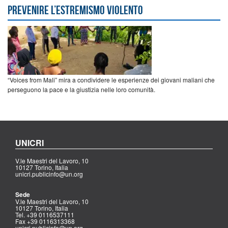
prevenire l’estremismo violento
“Voices from Mali” mira a condividere le esperienze dei giovani maliani che
perseguono la pace e la giustizia nelle loro comunità.
UNICRI
V.le Maestri del Lavoro, 10
10127 Torino, Italia
unicri.publicinfo@un.org
Sede
V.le Maestri del Lavoro, 10
10127 Torino, Italia
Tel. +39 0116537111
Fax +39 0116313368
unicri.publicinfo@un.org