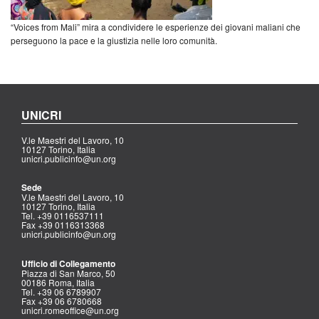
“Voices from Mali” mira a condividere le esperienze dei giovani maliani che
perseguono la pace e la giustizia nelle loro comunità.
UNICRI
V.le Maestri del Lavoro, 10
10127 Torino, Italia
unicri.publicinfo@un.org
Sede
V.le Maestri del Lavoro, 10
10127 Torino, Italia
Tel. +39 0116537111
Fax +39 0116313368
unicri.publicinfo@un.org
Ufficio di Collegamento
Piazza di San Marco, 50
00186 Roma, Italia
Tel. +39 06 6789907
Fax +39 06 6780668
unicri.romeoffice@un.org